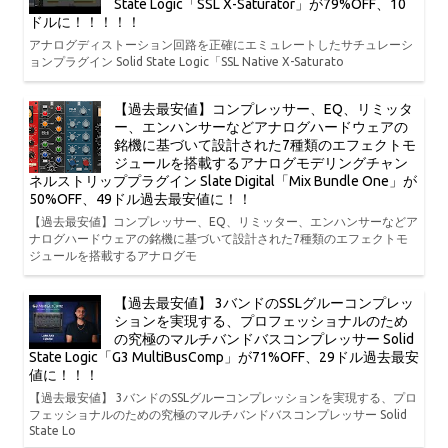
State Logic「SSL X-Saturator」が79%OFF、10
ドルに！！！！！
アナログディストーション回路を正確にエミュレートしたサチュレーシ
ョンプラグイン Solid State Logic「SSL Native X-Saturato
【過去最安値】コンプレッサー、EQ、リミッタ
ー、エンハンサーなどアナログハードウェアの
銘機に基づいて設計された7種類のエフェクトモ
ジュールを搭載するアナログモデリングチャン
ネルストリッププラグイン Slate Digital「Mix Bundle One」が
50%OFF、49ドル過去最安値に！！
【過去最安値】コンプレッサー、EQ、リミッター、エンハンサーなどア
ナログハードウェアの銘機に基づいて設計された7種類のエフェクトモ
ジュールを搭載するアナログモ
【過去最安値】 3バンドのSSLグルーコンプレッ
ションを実現する、プロフェッショナルのため
の究極のマルチバンドバスコンプレッサー Solid
State Logic「G3 MultiBusComp」が71%OFF、29ドル過去最安
値に！！！
【過去最安値】 3バンドのSSLグルーコンプレッションを実現する、プロ
フェッショナルのための究極のマルチバンドバスコンプレッサー Solid
State Lo