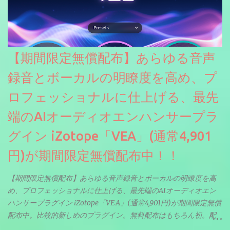
【期間限定無償配布】あらゆる音声
録音とボーカルの明瞭度を高め、プ
ロフェッショナルに仕上げる、最先
端のAIオーディオエンハンサープラ
グイン iZotope「VEA」(通常4,901
円)が期間限定無償配布中！！
【期間限定無償配布】あらゆる音声録音とボーカルの明瞭度を高
め、プロフェッショナルに仕上げる、最先端のAIオーディオエン
ハンサープラグイン iZotope「VEA」(通常4,901円)が期間限定無償
配布中。比較的新しめのプラグイン。無料配布はもちろん初。配
信やナレーションにもぴったり。ボーカルミックスやVTuberさん