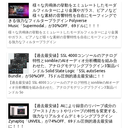
様々な共鳴体の挙動をエミュレートしたモーダ
ルフィルターにより金属やガラス、ピアノなど
様々な素材の音響特性を自在にモーフィングで
きる強力なフィルタープラグイン Polyverse
Music「Supermodal」が30%OFF、69ドルに！！！
様々な共鳴体の挙動をエミュレートしたモーダルフィルターにより金属
やガラス、ピアノなど様々な素材の音響特性を自在にモーフィングでき
る強力なフィルタープラグイン
【過去最安値】SSL 4000コンソールのアナログ
特性とsonibleのAIオーディオ分析機能を組み合
わせた、アナログモデリングプラグイン3製品バ
ンドル Solid State Logic「SSL autoSeries
Bundle」が50%OFF、75ドル圧倒的過去最安値に！！
【過去最安値】SSL 4000コンソールのアナログ特性とsonibleのAIオーデ
ィオ分析機能を組み合わせた、アナログモデリングプラグイン3製品バ
ンドル So
【過去最安値】AIにより録音のリバーブ成分の
ブースト / カットやリバーブの特性を変更する、
強力なリアルタイムデミキシングプラグイン
Zynaptiq「UNVEIL」が74%OFF、69ドル圧倒的過去最安値
に！！！