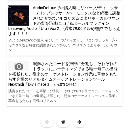
AudioDeluxeでの購入時にリバーブ/ディエッサ
ー/コンプレッサー/ハーモニクスなど綿密に調整
された6つのアルゴリズムによりボーカルサウン
ドの質を迅速に上げるボーカルプラグイン
Leapwing Audio「UltraVox 2」(通常79.00ドル)が無料でもらえ
ます！！！
AudioDeluxeでの購入時にリバーブ/ディエッサー/コンプレッサー/ハー
モニクスなど綿密に調整された6つのアルゴリズムによりボーカルサウ
ン
演奏されたコードを声部に分割し、それぞれの
トラックにルーティングできる唯一無二の機能
を搭載した、従来のオーケストレーション作業に革命をもた
らす究極のリアルタイムオーケストレーションツール
Nextmidi「Divisimate 2」が20%OFFに！！！
演奏されたコードを声部に分割し、それぞれのトラックにルーティング
できる唯一無二の機能を搭載した、従来のオーケストレーション作業に
革命をもたらす究極のリアルタ