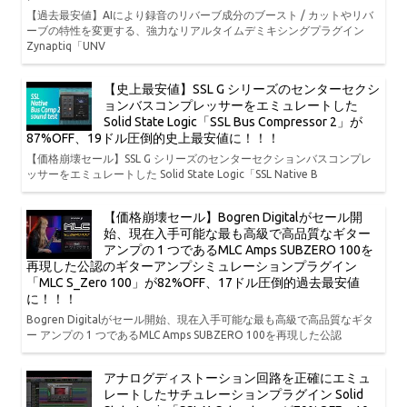
【過去最安値】AIにより録音のリバーブ成分のブースト / カットやリバ
ーブの特性を変更する、強力なリアルタイムデミキシングプラグイン
Zynaptiq「UNV
【史上最安値】SSL G シリーズのセンターセクシ
ョンバスコンプレッサーをエミュレートした
Solid State Logic「SSL Bus Compressor 2」が
87%OFF、19ドル圧倒的史上最安値に！！！
【価格崩壊セール】SSL G シリーズのセンターセクションバスコンプレ
ッサーをエミュレートした Solid State Logic「SSL Native B
【価格崩壊セール】Bogren Digitalがセール開
始、現在入手可能な最も高級で高品質なギター
アンプの 1 つであるMLC Amps SUBZERO 100を
再現した公認のギターアンプシミュレーションプラグイン
「MLC S_Zero 100」が82%OFF、17ドル圧倒的過去最安値
に！！！
Bogren Digitalがセール開始、現在入手可能な最も高級で高品質なギタ
ー アンプの 1 つであるMLC Amps SUBZERO 100を再現した公認
アナログディストーション回路を正確にエミュ
レートしたサチュレーションプラグイン Solid