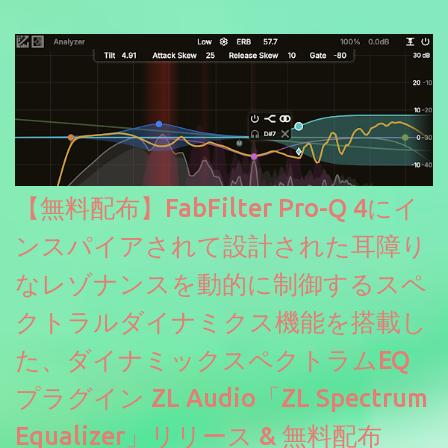
にも。
【無料配布】FabFilter Pro-Q 4にイ
ンスパイアされて設計された耳障り
なレゾナンスを動的に制御するスペ
クトラルダイナミクス機能を搭載し
た、ダイナミックスペクトラムEQ
プラグイン ZL Audio「ZL Spectrum
Equalizer」リリース & 無料配布