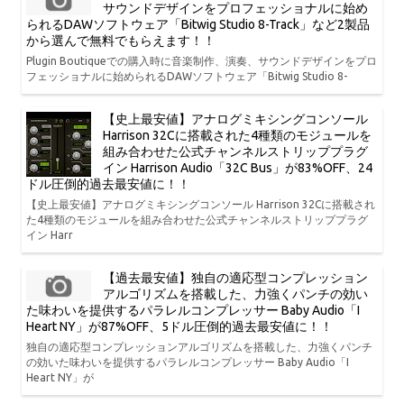
サウンドデザインをプロフェッショナルに始め
られるDAWソフトウェア「Bitwig Studio 8-Track」など2製品
から選んで無料でもらえます！！
Plugin Boutiqueでの購入時に音楽制作、演奏、サウンドデザインをプロ
フェッショナルに始められるDAWソフトウェア「Bitwig Studio 8-
【史上最安値】アナログミキシングコンソール
Harrison 32Cに搭載された4種類のモジュールを
組み合わせた公式チャンネルストリッププラグ
イン Harrison Audio「32C Bus」が83%OFF、24
ドル圧倒的過去最安値に！！
【史上最安値】アナログミキシングコンソール Harrison 32Cに搭載され
た4種類のモジュールを組み合わせた公式チャンネルストリッププラグ
イン Harr
【過去最安値】独自の適応型コンプレッション
アルゴリズムを搭載した、力強くパンチの効い
た味わいを提供するパラレルコンプレッサー Baby Audio「I
Heart NY」が87%OFF、5ドル圧倒的過去最安値に！！
独自の適応型コンプレッションアルゴリズムを搭載した、力強くパンチ
の効いた味わいを提供するパラレルコンプレッサー Baby Audio「I
Heart NY」が