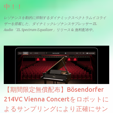
中！！
レゾナンスを動的に抑制するダイナミックスペクトラムイコライ
ザーを搭載した、ダイナミックレゾナンスサプレッサー ZL
Audio「ZL Spectrum Equalizer」リリース & 無料配布中。
【期間限定無償配布】Bösendorfer
214VC Vienna Concertをロボットに
よるサンプリングにより正確にサン