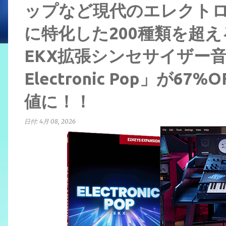
ップなど現代のエレクト
に特化した200種類を超
EKX拡張シンセサイザー音源 
Electronic Pop」が6
値に！！
日付:
4月 08, 2026