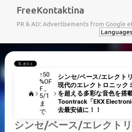
FreeKontaktina
PR & AD: Advertisements from Google et
↑50
シンセ/ベース/エレクト
%OF
現代のエレクトロニックミ
F
を超える多彩な音色を搭載
5/1
Toontrack「EKX Elec
ま
去最安値に！！
で
シンセ/ベース/エレクト