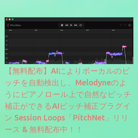
【無料配布】AIによりボーカルのピ
ッチを自動検出し、Melodyneのよ
うにピアノロール上で自然なピッチ
補正ができるAIピッチ補正プラグイ
ン Session Loops「PitchNet」リリ
ース & 無料配布中！！