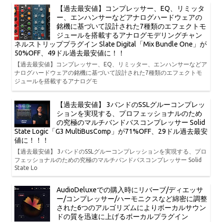
【過去最安値】コンプレッサー、EQ、リミッタ
ー、エンハンサーなどアナログハードウェアの
銘機に基づいて設計された7種類のエフェクトモ
ジュールを搭載するアナログモデリングチャン
ネルストリッププラグイン Slate Digital「Mix Bundle One」が
50%OFF、49ドル過去最安値に！！
【過去最安値】コンプレッサー、EQ、リミッター、エンハンサーなどア
ナログハードウェアの銘機に基づいて設計された7種類のエフェクトモ
ジュールを搭載するアナログモ
【過去最安値】 3バンドのSSLグルーコンプレッ
ションを実現する、プロフェッショナルのため
の究極のマルチバンドバスコンプレッサー Solid
State Logic「G3 MultiBusComp」が71%OFF、29ドル過去最安
値に！！！
【過去最安値】 3バンドのSSLグルーコンプレッションを実現する、プロ
フェッショナルのための究極のマルチバンドバスコンプレッサー Solid
State Lo
AudioDeluxeでの購入時にリバーブ/ディエッサ
ー/コンプレッサー/ハーモニクスなど綿密に調整
された6つのアルゴリズムによりボーカルサウン
ドの質を迅速に上げるボーカルプラグイン