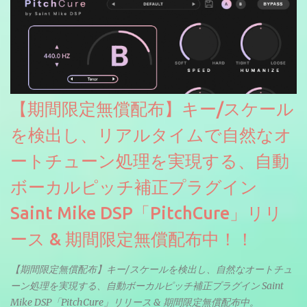
【期間限定無償配布】キー/スケール
を検出し、リアルタイムで自然なオ
ートチューン処理を実現する、自動
ボーカルピッチ補正プラグイン
Saint Mike DSP「PitchCure」リリ
ース & 期間限定無償配布中！！
【期間限定無償配布】キー/スケールを検出し、自然なオートチュ
ーン処理を実現する、自動ボーカルピッチ補正プラグイン Saint
Mike DSP「PitchCure」リリース & 期間限定無償配布中。