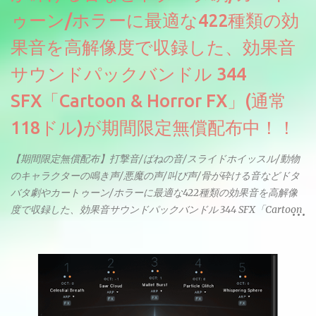
ゥーン/ホラーに最適な422種類の効
果音を高解像度で収録した、効果音
サウンドパックバンドル 344
SFX「Cartoon & Horror FX」(通常
118ドル)が期間限定無償配布中！！
【期間限定無償配布】打撃音/ばねの音/スライドホイッスル/動物
のキャラクターの鳴き声/悪魔の声/叫び声/骨が砕ける音などドタ
バタ劇やカートゥーン/ホラーに最適な422種類の効果音を高解像
度で収録した、効果音サウンドパックバンドル 344 SFX「Cartoon
& Horror FX」(通常118ドル)が期間限定無償配布中。サンプリン
グレート等もしっかりと業界水準を満たしております。