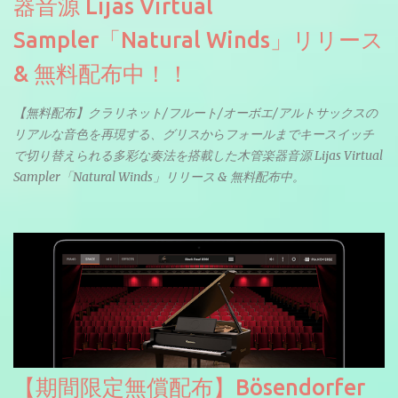
器音源 Lijas Virtual
Sampler「Natural Winds」リリース
& 無料配布中！！
【無料配布】クラリネット/フルート/オーボエ/アルトサックスの
リアルな音色を再現する、グリスからフォールまでキースイッチ
で切り替えられる多彩な奏法を搭載した木管楽器音源 Lijas Virtual
Sampler「Natural Winds」リリース & 無料配布中。
【期間限定無償配布】Bösendorfer