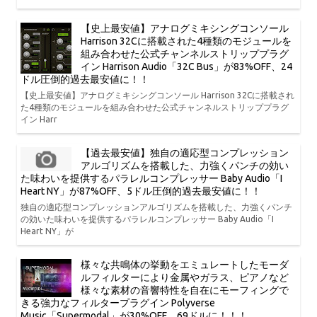
【史上最安値】アナログミキシングコンソール
Harrison 32Cに搭載された4種類のモジュールを
組み合わせた公式チャンネルストリッププラグ
イン Harrison Audio「32C Bus」が83%OFF、24
ドル圧倒的過去最安値に！！
【史上最安値】アナログミキシングコンソール Harrison 32Cに搭載され
た4種類のモジュールを組み合わせた公式チャンネルストリッププラグ
イン Harr
【過去最安値】独自の適応型コンプレッション
アルゴリズムを搭載した、力強くパンチの効い
た味わいを提供するパラレルコンプレッサー Baby Audio「I
Heart NY」が87%OFF、5ドル圧倒的過去最安値に！！
独自の適応型コンプレッションアルゴリズムを搭載した、力強くパンチ
の効いた味わいを提供するパラレルコンプレッサー Baby Audio「I
Heart NY」が
様々な共鳴体の挙動をエミュレートしたモーダ
ルフィルターにより金属やガラス、ピアノなど
様々な素材の音響特性を自在にモーフィングで
きる強力なフィルタープラグイン Polyverse
Music「Supermodal」が30%OFF、69ドルに！！！