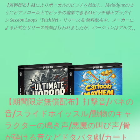
【無料配布】AIによりボーカルのピッチを検出し、Melodyneのよ
うにピアノロール上でピッチの編集できるAIピッチ補正プラグイ
ン Session Loops「PitchNet」リリース & 無料配布中。メーカーに
よる正式なリリース告知は行われましたが、バージョンはアルフ
ァと記載されているようなので今後アップデートで細かいバグな
どが修正されていくのだと思われます。筆者もざっくりと確認し
たところ動作は問題なさそうです。KVR Developer Challenge
2026に出品されている製品になります。国内代理店でも取り扱い
のあるDrumNetのメーカーです。調べたところによるとオープン
ソースを元に設計・改良した製品のようです。
【期間限定無償配布】打撃音/バネの
音/スライドホイッスル/動物のキャ
ラクターの鳴き声/悪魔の叫び声/骨
が砕ける音などドタバタ劇/カート