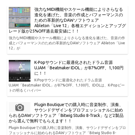
強力なMIDI機能やスケール機能によりさらなる
進化を遂げた、音楽の作成とパフォーマンスの
ための革新的なDAWソフトウェア
Ableton「Live 12」各種エディションとアップグ
レード版が25%OFF過去最安値に！！
強力なMIDI機能やスケール機能によりさらなる進化を遂げた、音楽の作
成とパフォーマンスのための革新的なDAWソフトウェア Ableton「Live
12」が
K-Popサウンドに最適化されたドラム音源
UJAM「Beatmaker IDOL」が87%OFF、1,100円
に！！
K-Popサウンドに最適化されたドラム音源
UJAM「Beatmaker IDOL」が87%OFF、1,100円。IDOLは、K-Popビー
トの明るくハイパー
Plugin Boutiqueでの購入時に音楽制作、演奏、
サウンドデザインをプロフェッショナルに始め
られるDAWソフトウェア「Bitwig Studio 8-Track」など2製品
から選んで無料でもらえます！！
Plugin Boutiqueでの購入時に音楽制作、演奏、サウンドデザインをプロ
フェッショナルに始められるDAWソフトウェア「Bitwig Studio 8-