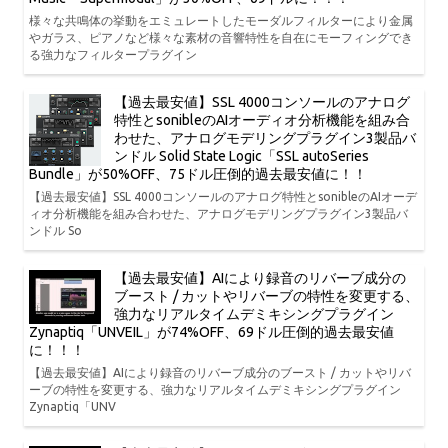
様々な共鳴体の挙動をエミュレートしたモーダルフィルターにより金属
やガラス、ピアノなど様々な素材の音響特性を自在にモーフィングでき
る強力なフィルタープラグイン
【過去最安値】SSL 4000コンソールのアナログ
特性とsonibleのAIオーディオ分析機能を組み合
わせた、アナログモデリングプラグイン3製品バ
ンドル Solid State Logic「SSL autoSeries
Bundle」が50%OFF、75ドル圧倒的過去最安値に！！
【過去最安値】SSL 4000コンソールのアナログ特性とsonibleのAIオーデ
ィオ分析機能を組み合わせた、アナログモデリングプラグイン3製品バ
ンドル So
【過去最安値】AIにより録音のリバーブ成分の
ブースト / カットやリバーブの特性を変更する、
強力なリアルタイムデミキシングプラグイン
Zynaptiq「UNVEIL」が74%OFF、69ドル圧倒的過去最安値
に！！！
【過去最安値】AIにより録音のリバーブ成分のブースト / カットやリバ
ーブの特性を変更する、強力なリアルタイムデミキシングプラグイン
Zynaptiq「UNV