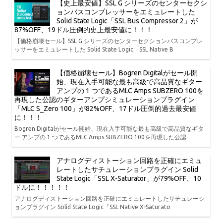
【史上最安値】SSL G シリーズのセンターセクシ
ョンバスコンプレッサーをエミュレートした
Solid State Logic「SSL Bus Compressor 2」が
87%OFF、19ドル圧倒的史上最安値に！！！
【価格崩壊セール】SSL G シリーズのセンターセクションバスコンプレ
ッサーをエミュレートした Solid State Logic「SSL Native B
【価格崩壊セール】Bogren Digitalがセール開
始、現在入手可能な最も高級で高品質なギター
アンプの 1 つであるMLC Amps SUBZERO 100を
再現した公認のギターアンプシミュレーションプラグイン
「MLC S_Zero 100」が82%OFF、17ドル圧倒的過去最安値
に！！！
Bogren Digitalがセール開始、現在入手可能な最も高級で高品質なギタ
ー アンプの 1 つであるMLC Amps SUBZERO 100を再現した公認
アナログディストーション回路を正確にエミュ
レートしたサチュレーションプラグイン Solid
State Logic「SSL X-Saturator」が79%OFF、10
ドルに！！！！！
アナログディストーション回路を正確にエミュレートしたサチュレーシ
ョンプラグイン Solid State Logic「SSL Native X-Saturato