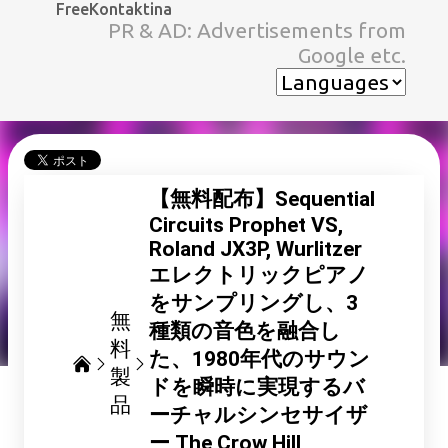
FreeKontaktina
スキップしてメイン コンテンツに移動
PR & AD: Advertisements from
Google etc.
【無料配布】Sequential
Circuits Prophet VS,
Roland JX3P, Wurlitzer
エレクトリックピアノ
をサンプリングし、3
無
種類の音色を融合し
料
た、1980年代のサウン
製
ドを瞬時に実現するバ
品
ーチャルシンセサイザ
ー The Crow Hill