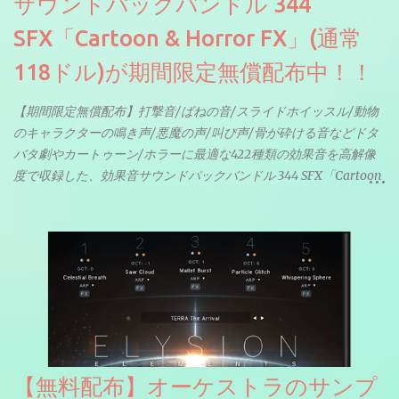
サウンドパックバンドル 344
SFX「Cartoon & Horror FX」(通常
118ドル)が期間限定無償配布中！！
【期間限定無償配布】打撃音/ばねの音/スライドホイッスル/動物
のキャラクターの鳴き声/悪魔の声/叫び声/骨が砕ける音などドタ
バタ劇やカートゥーン/ホラーに最適な422種類の効果音を高解像
度で収録した、効果音サウンドパックバンドル 344 SFX「Cartoon
& Horror FX」(通常118ドル)が期間限定無償配布中。サンプリン
グレート等もしっかりと業界水準を満たしております。
【無料配布】オーケストラのサンプ