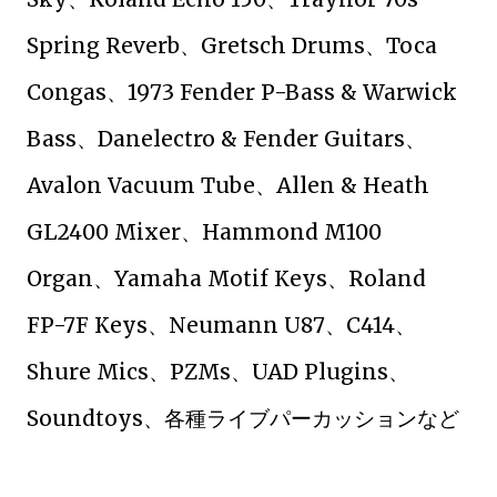
Spring Reverb、Gretsch Drums、Toca
Congas、1973 Fender P-Bass & Warwick
Bass、Danelectro & Fender Guitars、
Avalon Vacuum Tube、Allen & Heath
GL2400 Mixer、Hammond M100
Organ、Yamaha Motif Keys、Roland
FP-7F Keys、Neumann U87、C414、
Shure Mics、PZMs、UAD Plugins、
Soundtoys、各種ライブパーカッションなど