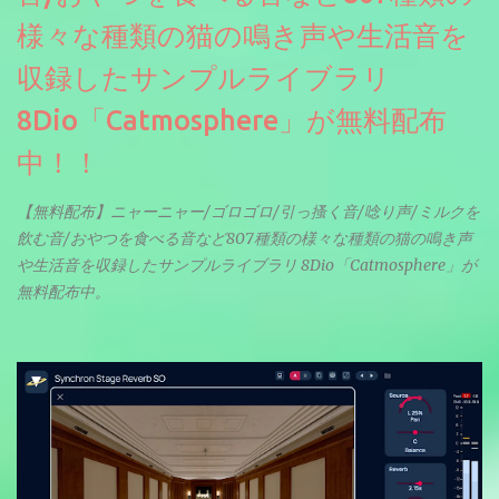
様々な種類の猫の鳴き声や生活音を
収録したサンプルライブラリ
8Dio「Catmosphere」が無料配布
中！！
【無料配布】ニャーニャー/ゴロゴロ/引っ搔く音/唸り声/ミルクを
飲む音/おやつを食べる音など807種類の様々な種類の猫の鳴き声
や生活音を収録したサンプルライブラリ 8Dio「Catmosphere」が
無料配布中。