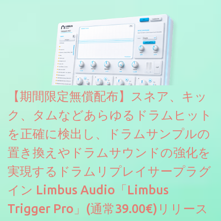
です。パフォーマンス機能とエディット機能以外全ての機能が使
えるようになっています。総容量も7GBを超えます。複数の設定に
より音色が作りこまれているため、あらかじめアルペジオがプロ
グラムされているプリセットも多いですが、アルペジオを切るこ
とももちろんできます。 ほとんどのシンセライブラリは、音を一
度サンプリングしてベロシティで音量を調整します。 しかし、
ELYSIONは違います。ビンテージシンセを含む様々な音源から、
複数のベロシティレイヤーにわたって録音し、各レイヤーを整形
【期間限定無償配布】スネア、キッ
することで、弱く演奏した場合と強く演奏した場合で、全く異な
る音色が得られます。単に音量を変えただけの同じ音ではありま
ク、タムなどあらゆるドラムヒット
せん。
を正確に検出し、ドラムサンプルの
置き換えやドラムサウンドの強化を
実現するドラムリプレイサープラグ
イン Limbus Audio「Limbus
Trigger Pro」(通常39.00€)リリース