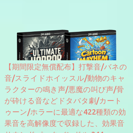
【期間限定無償配布】打撃音/バネの
音/スライドホイッスル/動物のキャ
ラクターの鳴き声/悪魔の叫び声/骨
が砕ける音などドタバタ劇/カート
ゥーン/ホラーに最適な422種類の効
果音を高解像度で収録した、効果音