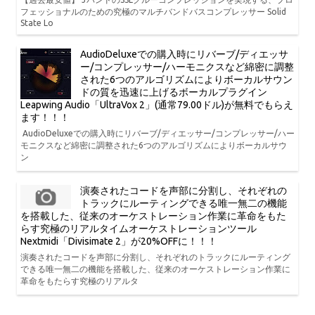
フェッショナルのための究極のマルチバンドバスコンプレッサー Solid
State Lo
AudioDeluxeでの購入時にリバーブ/ディエッサ
ー/コンプレッサー/ハーモニクスなど綿密に調整
された6つのアルゴリズムによりボーカルサウン
ドの質を迅速に上げるボーカルプラグイン
Leapwing Audio「UltraVox 2」(通常79.00ドル)が無料でもらえ
ます！！！
AudioDeluxeでの購入時にリバーブ/ディエッサー/コンプレッサー/ハー
モニクスなど綿密に調整された6つのアルゴリズムによりボーカルサウ
ン
演奏されたコードを声部に分割し、それぞれの
トラックにルーティングできる唯一無二の機能
を搭載した、従来のオーケストレーション作業に革命をもた
らす究極のリアルタイムオーケストレーションツール
Nextmidi「Divisimate 2」が20%OFFに！！！
演奏されたコードを声部に分割し、それぞれのトラックにルーティング
できる唯一無二の機能を搭載した、従来のオーケストレーション作業に
革命をもたらす究極のリアルタ