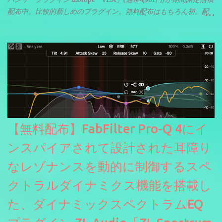
配布中。比較的新しめのプラグイン。無料配布はもちろん初。配
信やナレーションにもぴったり。ボーカルミックスやVTuberさん
にも。
【無料配布】FabFilter Pro-Q 4にイ
ンスパイアされて設計された耳障り
なレゾナンスを動的に制御するスペ
クトラルダイナミクス機能を搭載し
た、ダイナミックスペクトラムEQ