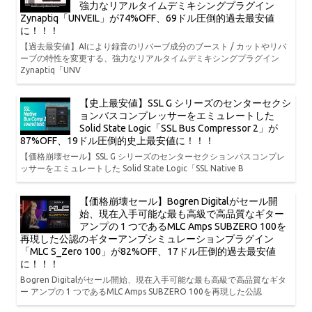
強力なリアルタイムデミキシングプラグイン
Zynaptiq「UNVEIL」が74%OFF、69ドル圧倒的過去最安値
に！！！
【過去最安値】AIにより録音のリバーブ成分のブースト / カットやリバ
ーブの特性を変更する、強力なリアルタイムデミキシングプラグイン
Zynaptiq「UNV
【史上最安値】SSL G シリーズのセンターセクシ
ョンバスコンプレッサーをエミュレートした
Solid State Logic「SSL Bus Compressor 2」が
87%OFF、19ドル圧倒的史上最安値に！！！
【価格崩壊セール】SSL G シリーズのセンターセクションバスコンプレ
ッサーをエミュレートした Solid State Logic「SSL Native B
【価格崩壊セール】Bogren Digitalがセール開
始、現在入手可能な最も高級で高品質なギター
アンプの 1 つであるMLC Amps SUBZERO 100を
再現した公認のギターアンプシミュレーションプラグイン
「MLC S_Zero 100」が82%OFF、17ドル圧倒的過去最安値
に！！！
Bogren Digitalがセール開始、現在入手可能な最も高級で高品質なギタ
ー アンプの 1 つであるMLC Amps SUBZERO 100を再現した公認