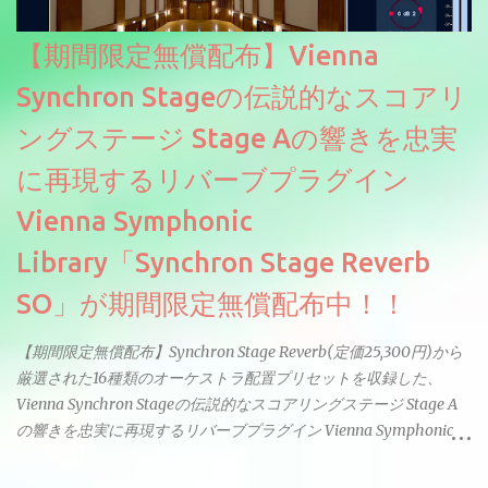
【期間限定無償配布】Vienna
Synchron Stageの伝説的なスコアリ
ングステージ Stage Aの響きを忠実
に再現するリバーブプラグイン
Vienna Symphonic
Library「Synchron Stage Reverb
SO」が期間限定無償配布中！！
【期間限定無償配布】Synchron Stage Reverb(定価25,300円)から
厳選された16種類のオーケストラ配置プリセットを収録した、
Vienna Synchron Stageの伝説的なスコアリングステージ Stage A
の響きを忠実に再現するリバーブプラグイン Vienna Symphonic
Library「Synchron Stage Reverb SO」が期間限定無償配布中。以
前2025年の年末に配布されていたLite版とは別物のようでフルバ