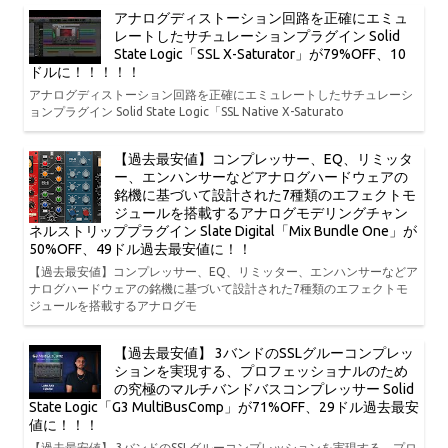
アナログディストーション回路を正確にエミュ
レートしたサチュレーションプラグイン Solid
State Logic「SSL X-Saturator」が79%OFF、10
ドルに！！！！！
アナログディストーション回路を正確にエミュレートしたサチュレーシ
ョンプラグイン Solid State Logic「SSL Native X-Saturato
【過去最安値】コンプレッサー、EQ、リミッタ
ー、エンハンサーなどアナログハードウェアの
銘機に基づいて設計された7種類のエフェクトモ
ジュールを搭載するアナログモデリングチャン
ネルストリッププラグイン Slate Digital「Mix Bundle One」が
50%OFF、49ドル過去最安値に！！
【過去最安値】コンプレッサー、EQ、リミッター、エンハンサーなどア
ナログハードウェアの銘機に基づいて設計された7種類のエフェクトモ
ジュールを搭載するアナログモ
【過去最安値】 3バンドのSSLグルーコンプレッ
ションを実現する、プロフェッショナルのため
の究極のマルチバンドバスコンプレッサー Solid
State Logic「G3 MultiBusComp」が71%OFF、29ドル過去最安
値に！！！
【過去最安値】 3バンドのSSLグルーコンプレッションを実現する、プロ