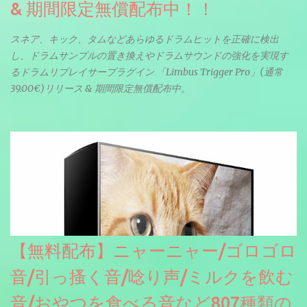
& 期間限定無償配布中！！
スネア、キック、タムなどあらゆるドラムヒットを正確に検出
し、ドラムサンプルの置き換えやドラムサウンドの強化を実現す
るドラムリプレイサープラグイン 「Limbus Trigger Pro」(通常
39.00€)リリース & 期間限定無償配布中。
【無料配布】ニャーニャー/ゴロゴロ
音/引っ搔く音/唸り声/ミルクを飲む
音/おやつを食べる音など807種類の