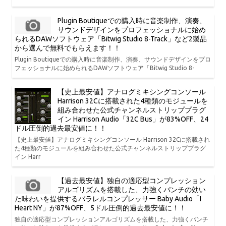
Plugin Boutiqueでの購入時に音楽制作、演奏、
サウンドデザインをプロフェッショナルに始め
られるDAWソフトウェア「Bitwig Studio 8-Track」など2製品
から選んで無料でもらえます！！
Plugin Boutiqueでの購入時に音楽制作、演奏、サウンドデザインをプロ
フェッショナルに始められるDAWソフトウェア「Bitwig Studio 8-
【史上最安値】アナログミキシングコンソール
Harrison 32Cに搭載された4種類のモジュールを
組み合わせた公式チャンネルストリッププラグ
イン Harrison Audio「32C Bus」が83%OFF、24
ドル圧倒的過去最安値に！！
【史上最安値】アナログミキシングコンソール Harrison 32Cに搭載され
た4種類のモジュールを組み合わせた公式チャンネルストリッププラグ
イン Harr
【過去最安値】独自の適応型コンプレッション
アルゴリズムを搭載した、力強くパンチの効い
た味わいを提供するパラレルコンプレッサー Baby Audio「I
Heart NY」が87%OFF、5ドル圧倒的過去最安値に！！
独自の適応型コンプレッションアルゴリズムを搭載した、力強くパンチ