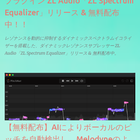
プラグイン ZL Audio「ZL Spectrum
Equalizer」リリース & 無料配布
中！！
レゾナンスを動的に抑制するダイナミックスペクトラムイコライ
ザーを搭載した、ダイナミックレゾナンスサプレッサー ZL
Audio「ZL Spectrum Equalizer」リリース & 無料配布中。
【無料配布】AIによりボーカルのピ
ッチを自動検出し、Melodyneのよ