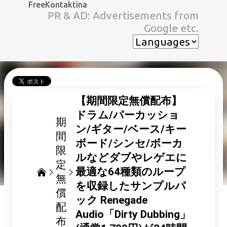
FreeKontaktina
スキップしてメイン コンテンツに移動
PR & AD: Advertisements from
Google etc.
【期間限定無償配布】
ドラム/パーカッショ
期
ン/ギター/ベース/キー
間
ボード/シンセ/ボーカ
限
ルなどダブやレゲエに
定
最適な64種類のループ
無
を収録したサンプルパ
償
ック Renegade
配
Audio「Dirty Dubbing」
布