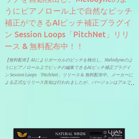
うにピアノロール上で自然なピッチ
補正ができるAIピッチ補正プラグイ
ン Session Loops「PitchNet」リリ
ース & 無料配布中！！
【無料配布】AIによりボーカルのピッチを検出し、Melodyneのよ
うにピアノロール上でピッチの編集できるAIピッチ補正プラグイ
ン Session Loops「PitchNet」リリース & 無料配布中。メーカーに
よる正式なリリース告知は行われましたが、バージョンはアルフ
ァと記載されているようなので今後アップデートで細かいバグな
どが修正されていくのだと思われます。筆者もざっくりと確認し
たところ動作は問題なさそうです。KVR Developer Challenge
2026に出品されている製品になります。国内代理店でも取り扱い
のあるDrumNetのメーカーです。調べたところによるとオープン
ソースを元に設計・改良した製品のようです。