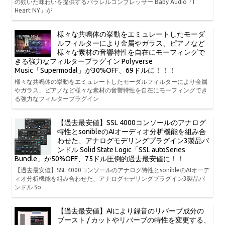
の効いた味わいを提供するパラレルコンプレッサー Baby Audio「I
Heart NY」が
様々な共鳴体の挙動をエミュレートしたモーダ
ルフィルターにより金属やガラス、ピアノなど
様々な素材の音響特性を自在にモーフィングで
きる強力なフィルタープラグイン Polyverse
Music「Supermodal」が30%OFF、69ドルに！！！
様々な共鳴体の挙動をエミュレートしたモーダルフィルターにより金属
やガラス、ピアノなど様々な素材の音響特性を自在にモーフィングでき
る強力なフィルタープラグイン
【過去最安値】SSL 4000コンソールのアナログ
特性とsonibleのAIオーディオ分析機能を組み合
わせた、アナログモデリングプラグイン3製品バ
ンドル Solid State Logic「SSL autoSeries
Bundle」が50%OFF、75ドル圧倒的過去最安値に！！
【過去最安値】SSL 4000コンソールのアナログ特性とsonibleのAIオーデ
ィオ分析機能を組み合わせた、アナログモデリングプラグイン3製品バ
ンドル So
【過去最安値】AIにより録音のリバーブ成分の
ブースト / カットやリバーブの特性を変更する、