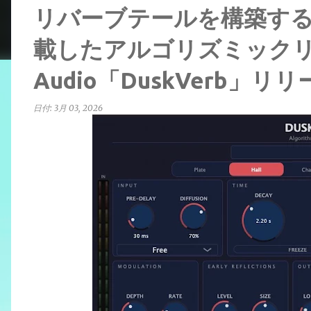
リバーブテールを構築する
載したアルゴリズミックリバ
Audio「DuskVerb」リ
日付:
3月 03, 2026