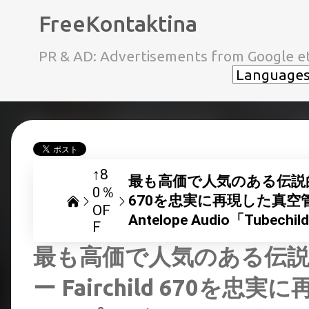
FreeKontaktina
PR & AD: Advertisements from Google et
↑8
最も高価で人気のある伝説的なVa
0％
670を忠実に再現した真
OF
Antelope Audio「Tube
F
最も高価で人気のある伝説的
ー Fairchild 670