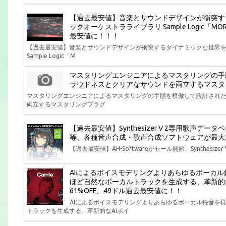
【過去最安値】音楽とサウンドデザインが衝突す
ックオーケストラライブラリ Sample Logic「MO
最安値に！！！
【過去最安値】音楽とサウンドデザインが衝突するダイナミックな世界
Sample Logic「M
マスタリングエンジニアによるマスタリングの手
ラウドネスとクリアなサウンドを両立するマスタリングプラグ
マスタリングエンジニアによるマスタリングの手順を模倣して設計され
両立するマスタリングプラグ
【過去最安値】Synthesizer V 2専用歌声データベース 
等、各種音声合成・歌声合成ソフトウェアが最大3
【過去最安値】AH-Softwareがセール開始、Synthesizer V専
AIによるボイスモデリングよりあらゆるボーカ
ほど自然なボーカルトラックを生成する、革新的なAIボイ
61%OFF、49ドル過去最安値に！！
AIによるボイスモデリングよりあらゆるボーカル録音を
トラックを生成する、革新的なAIボイ