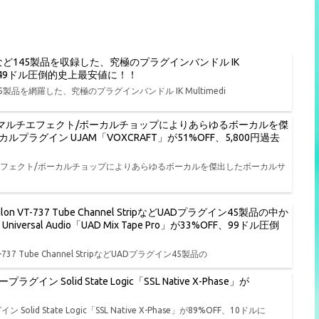
O BASS 2など145製品を収録した、究極のプラグインバンドル IK
%OFF、149ドル圧倒的史上最安値に！！
 2など145製品を網羅した、究極のプラグインバンドル IK Multimedi
/マルチエフェクト/ボーカルチョップによりあらゆるボーカルを傑
グイン UJAM「VOXCRAFT」が51%OFF、5,800円過去
エフェクト/ボーカルチョップによりあらゆるボーカルを傑出したボーカルサ
lon VT-737 Tube Channel StripなどUADプラグイン45製品の中か
al Audio「UAD Mix Tape Pro」が33%OFF、99ドル圧倒
T-737 Tube Channel StripなどUADプラグイン45製品の
lid State Logic「SSL Native X-Phase」が
State Logic「SSL Native X-Phase」が89%OFF、10ドルに