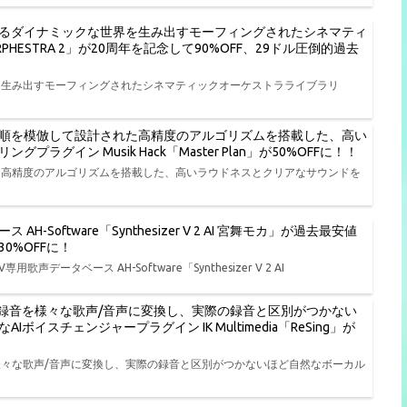
るダイナミックな世界を生み出すモーフィングされたシネマティ
RPHESTRA 2」が20周年を記念して90%OFF、29ドル圧倒的過去
を生み出すモーフィングされたシネマティックオーケストラライブラリ
順を模倣して設計された高精度のアルゴリズムを搭載した、高い
イン Musik Hack「Master Plan」が50%OFFに！！
た高精度のアルゴリズムを搭載した、高いラウドネスとクリアなサウンドを
AH-Software「Synthesizer V 2 AI 宮舞モカ」が過去最安値
0%OFFに！
用歌声データベース AH-Software「Synthesizer V 2 AI
ル録音を様々な歌声/音声に変換し、実際の録音と区別がつかない
スチェンジャープラグイン IK Multimedia「ReSing」が
様々な歌声/音声に変換し、実際の録音と区別がつかないほど自然なボーカル