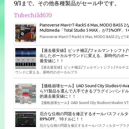
9/1まで。その他各種製品がセール中です。
Tubechild670
Pianoverse MaxやT-RackS 6 Max, MOD
Multimedia「Total Studio 5 MAX」が75
Pianoverse MaxやT-RackS 6 Max, MODO BASS
【過去最安値】ピッチ補正/フォルマントシフト
出したボーカルサウンドに変える、新時代のボーカルプラ
最安値に！！
【過去最安値】ピッチ補正/フォルマントシフト/マルチ
ウンドに変える、新時代のボーカルプラ
【価格崩壊セール】UAD Sound City StudiosやAva
ら11製品を選んで入手できるプラグインバンドル Univers
的過去最安値に！！
【価格崩壊セール】UAD Sound City StudiosやAvalon V
厄介な位相の問題を修正するオールパスフィルタープラグイン So
89%OFF、10ドルに！！
厄介な位相の問題を修正するオールパスフィルタープラグイン Solid 