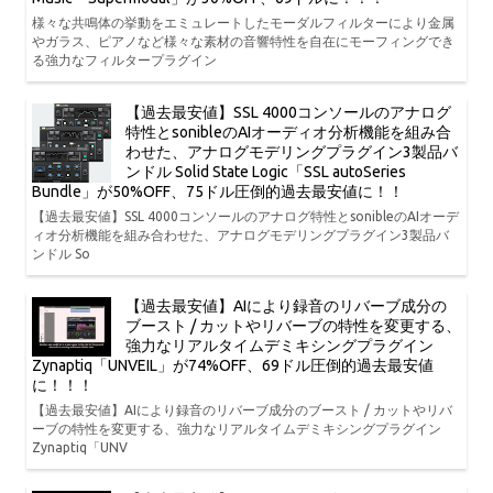
様々な共鳴体の挙動をエミュレートしたモーダルフィルターにより金属
やガラス、ピアノなど様々な素材の音響特性を自在にモーフィングでき
る強力なフィルタープラグイン
【過去最安値】SSL 4000コンソールのアナログ
特性とsonibleのAIオーディオ分析機能を組み合
わせた、アナログモデリングプラグイン3製品バ
ンドル Solid State Logic「SSL autoSeries
Bundle」が50%OFF、75ドル圧倒的過去最安値に！！
【過去最安値】SSL 4000コンソールのアナログ特性とsonibleのAIオーデ
ィオ分析機能を組み合わせた、アナログモデリングプラグイン3製品バ
ンドル So
【過去最安値】AIにより録音のリバーブ成分の
ブースト / カットやリバーブの特性を変更する、
強力なリアルタイムデミキシングプラグイン
Zynaptiq「UNVEIL」が74%OFF、69ドル圧倒的過去最安値
に！！！
【過去最安値】AIにより録音のリバーブ成分のブースト / カットやリバ
ーブの特性を変更する、強力なリアルタイムデミキシングプラグイン
Zynaptiq「UNV