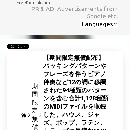
FreeKontaktina
スキップしてメイン コンテンツに移動
PR & AD: Advertisements from
Google etc.
【期間限定無償配布】
バッキングパターンや
フレーズを伴うピアノ
伴奏など12の調に移調
期
された94種類のパター
間
ンを含む合計1,128種類
限
のMIDIファイルを収録
定
した、ハウス、ジャ
無
ズ、ポップ、ラテン、
償