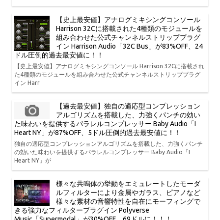
【史上最安値】アナログミキシングコンソール
Harrison 32Cに搭載された4種類のモジュールを
組み合わせた公式チャンネルストリッププラグ
イン Harrison Audio「32C Bus」が83%OFF、24
ドル圧倒的過去最安値に！！
【史上最安値】アナログミキシングコンソール Harrison 32Cに搭載され
た4種類のモジュールを組み合わせた公式チャンネルストリッププラグ
イン Harr
【過去最安値】独自の適応型コンプレッション
アルゴリズムを搭載した、力強くパンチの効い
た味わいを提供するパラレルコンプレッサー Baby Audio「I
Heart NY」が87%OFF、5ドル圧倒的過去最安値に！！
独自の適応型コンプレッションアルゴリズムを搭載した、力強くパンチ
の効いた味わいを提供するパラレルコンプレッサー Baby Audio「I
Heart NY」が
様々な共鳴体の挙動をエミュレートしたモーダ
ルフィルターにより金属やガラス、ピアノなど
様々な素材の音響特性を自在にモーフィングで
きる強力なフィルタープラグイン Polyverse
Music「Supermodal」が30%OFF、69ドルに！！！