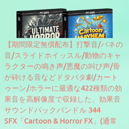
【期間限定無償配布】打撃音/バネの
音/スライドホイッスル/動物のキャ
ラクターの鳴き声/悪魔の叫び声/骨
が砕ける音などドタバタ劇/カート
ゥーン/ホラーに最適な422種類の効
果音を高解像度で収録した、効果音
サウンドパックバンドル 344
SFX「Cartoon & Horror FX」(通常