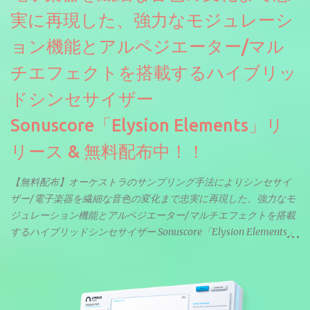
実に再現した、強力なモジュレーシ
ョン機能とアルペジエーター/マル
チエフェクトを搭載するハイブリッ
ドシンセサイザー
Sonuscore「Elysion Elements」リ
リース & 無料配布中！！
【無料配布】オーケストラのサンプリング手法によりシンセサイ
ザー/電子楽器を繊細な音色の変化まで忠実に再現した、強力なモ
ジュレーション機能とアルペジエーター/マルチエフェクトを搭載
するハイブリッドシンセサイザー Sonuscore「Elysion Elements」
リリース & 無料配布中。Elysion 2からライブラリを抜粋した製品
です。パフォーマンス機能とエディット機能以外全ての機能が使
えるようになっています。総容量も7GBを超えます。複数の設定に
より音色が作りこまれているため、あらかじめアルペジオがプロ