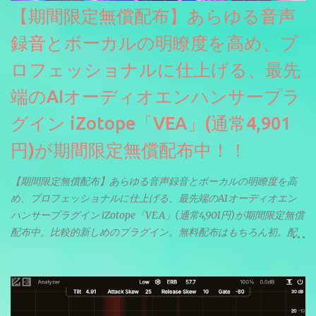
【期間限定無償配布】あらゆる音声
録音とボーカルの明瞭度を高め、プ
ロフェッショナルに仕上げる、最先
端のAIオーディオエンハンサープラ
グイン iZotope「VEA」(通常4,901
円)が期間限定無償配布中！！
【期間限定無償配布】あらゆる音声録音とボーカルの明瞭度を高
め、プロフェッショナルに仕上げる、最先端のAIオーディオエン
ハンサープラグイン iZotope「VEA」(通常4,901円)が期間限定無償
配布中。比較的新しめのプラグイン。無料配布はもちろん初。配
信やナレーションにもぴったり。ボーカルミックスやVTuberさん
にも。