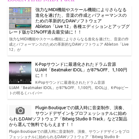
強力なMIDI機能やスケール機能によりさらなる
進化を遂げた、音楽の作成とパフォーマンスの
ための革新的なDAWソフトウェア
Ableton「Live 12」各種エディションとアップグ
レード版が25%OFF過去最安値に！！
強力なMIDI機能やスケール機能によりさらなる進化を遂げた、音楽の作
成とパフォーマンスのための革新的なDAWソフトウェア Ableton「Live
12」が
K-Popサウンドに最適化されたドラム音源
UJAM「Beatmaker IDOL」が87%OFF、1,100円
に！！
K-Popサウンドに最適化されたドラム音源
UJAM「Beatmaker IDOL」が87%OFF、1,100円。IDOLは、K-Popビー
トの明るくハイパー
Plugin Boutiqueでの購入時に音楽制作、演奏、
サウンドデザインをプロフェッショナルに始め
られるDAWソフトウェア「Bitwig Studio 8-Track」など2製品
から選んで無料でもらえます！！
Plugin Boutiqueでの購入時に音楽制作、演奏、サウンドデザインをプロ
フェッショナルに始められるDAWソフトウェア「Bitwig Studio 8-