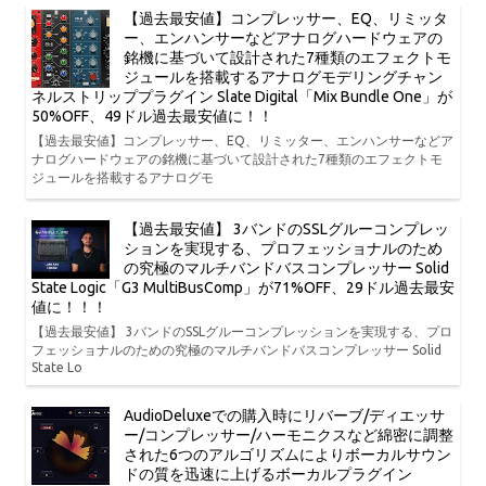
【過去最安値】コンプレッサー、EQ、リミッタ
ー、エンハンサーなどアナログハードウェアの
銘機に基づいて設計された7種類のエフェクトモ
ジュールを搭載するアナログモデリングチャン
ネルストリッププラグイン Slate Digital「Mix Bundle One」が
50%OFF、49ドル過去最安値に！！
【過去最安値】コンプレッサー、EQ、リミッター、エンハンサーなどア
ナログハードウェアの銘機に基づいて設計された7種類のエフェクトモ
ジュールを搭載するアナログモ
【過去最安値】 3バンドのSSLグルーコンプレッ
ションを実現する、プロフェッショナルのため
の究極のマルチバンドバスコンプレッサー Solid
State Logic「G3 MultiBusComp」が71%OFF、29ドル過去最安
値に！！！
【過去最安値】 3バンドのSSLグルーコンプレッションを実現する、プロ
フェッショナルのための究極のマルチバンドバスコンプレッサー Solid
State Lo
AudioDeluxeでの購入時にリバーブ/ディエッサ
ー/コンプレッサー/ハーモニクスなど綿密に調整
された6つのアルゴリズムによりボーカルサウン
ドの質を迅速に上げるボーカルプラグイン