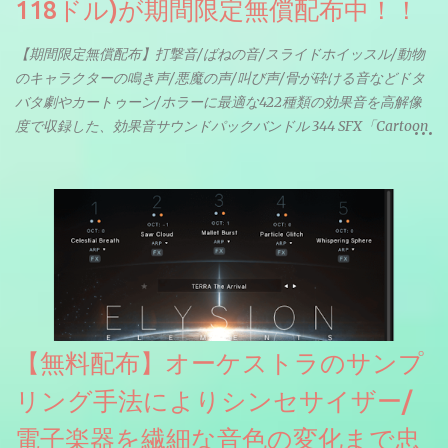
118ドル)が期間限定無償配布中！！
【期間限定無償配布】打撃音/ばねの音/スライドホイッスル/動物
のキャラクターの鳴き声/悪魔の声/叫び声/骨が砕ける音などドタ
バタ劇やカートゥーン/ホラーに最適な422種類の効果音を高解像
度で収録した、効果音サウンドパックバンドル 344 SFX「Cartoon
& Horror FX」(通常118ドル)が期間限定無償配布中。サンプリン
グレート等もしっかりと業界水準を満たしております。
【無料配布】オーケストラのサンプ
リング手法によりシンセサイザー/
電子楽器を繊細な音色の変化まで忠