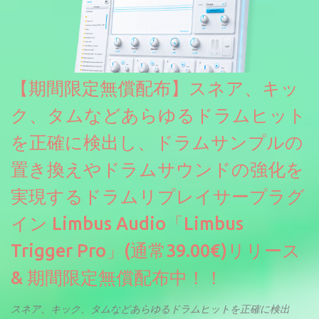
グラムされているプリセットも多いですが、アルペジオを切るこ
とももちろんできます。 ほとんどのシンセライブラリは、音を一
度サンプリングしてベロシティで音量を調整します。 しかし、
ELYSIONは違います。ビンテージシンセを含む様々な音源から、
複数のベロシティレイヤーにわたって録音し、各レイヤーを整形
【期間限定無償配布】スネア、キッ
することで、弱く演奏した場合と強く演奏した場合で、全く異な
る音色が得られます。単に音量を変えただけの同じ音ではありま
ク、タムなどあらゆるドラムヒット
せん。
を正確に検出し、ドラムサンプルの
置き換えやドラムサウンドの強化を
実現するドラムリプレイサープラグ
イン Limbus Audio「Limbus
Trigger Pro」(通常39.00€)リリース
& 期間限定無償配布中！！
スネア、キック、タムなどあらゆるドラムヒットを正確に検出