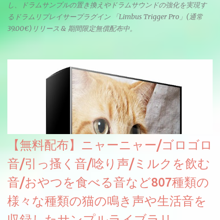
し、ドラムサンプルの置き換えやドラムサウンドの強化を実現す
るドラムリプレイサープラグイン 「Limbus Trigger Pro」(通常
39.00€)リリース & 期間限定無償配布中。
【無料配布】ニャーニャー/ゴロゴロ
音/引っ搔く音/唸り声/ミルクを飲む
音/おやつを食べる音など807種類の
様々な種類の猫の鳴き声や生活音を
収録したサンプルライブラリ