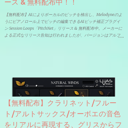
ース & 無料配布中！！
【無料配布】AIによりボーカルのピッチを検出し、Melodyneのよ
うにピアノロール上でピッチの編集できるAIピッチ補正プラグイ
ン Session Loops「PitchNet」リリース & 無料配布中。メーカーに
よる正式なリリース告知は行われましたが、バージョンはアルフ
ァと記載されているようなので今後アップデートで細かいバグな
どが修正されていくのだと思われます。筆者もざっくりと確認し
たところ動作は問題なさそうです。KVR Developer Challenge
2026に出品されている製品になります。国内代理店でも取り扱い
のあるDrumNetのメーカーです。調べたところによるとオープン
ソースを元に設計・改良した製品のようです。
【無料配布】クラリネット/フルー
ト/アルトサックス/オーボエの音色
をリアルに再現する、グリスからフ