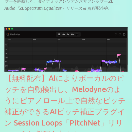
ザーを搭載した、ダイナミックレゾナンスサプレッサー ZL
Audio「ZL Spectrum Equalizer」リリース & 無料配布中。
【無料配布】AIによりボーカルのピ
ッチを自動検出し、Melodyneのよ
うにピアノロール上で自然なピッチ
補正ができるAIピッチ補正プラグイ
ン Session Loops「PitchNet」リリ