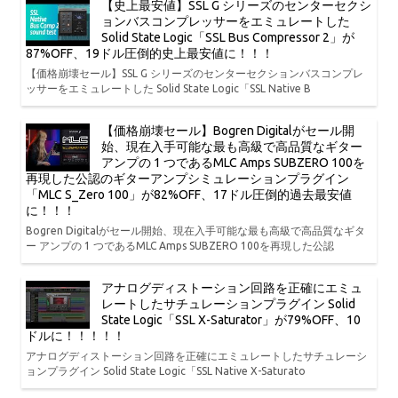
【史上最安値】SSL G シリーズのセンターセクシ
ョンバスコンプレッサーをエミュレートした
Solid State Logic「SSL Bus Compressor 2」が
87%OFF、19ドル圧倒的史上最安値に！！！
【価格崩壊セール】SSL G シリーズのセンターセクションバスコンプレ
ッサーをエミュレートした Solid State Logic「SSL Native B
【価格崩壊セール】Bogren Digitalがセール開
始、現在入手可能な最も高級で高品質なギター
アンプの 1 つであるMLC Amps SUBZERO 100を
再現した公認のギターアンプシミュレーションプラグイン
「MLC S_Zero 100」が82%OFF、17ドル圧倒的過去最安値
に！！！
Bogren Digitalがセール開始、現在入手可能な最も高級で高品質なギタ
ー アンプの 1 つであるMLC Amps SUBZERO 100を再現した公認
アナログディストーション回路を正確にエミュ
レートしたサチュレーションプラグイン Solid
State Logic「SSL X-Saturator」が79%OFF、10
ドルに！！！！！
アナログディストーション回路を正確にエミュレートしたサチュレーシ
ョンプラグイン Solid State Logic「SSL Native X-Saturato