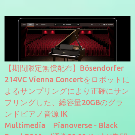
【期間限定無償配布】Bösendorfer
214VC Vienna Concertをロボットに
よるサンプリングにより正確にサン
プリングした、総容量20GBのグラ
ンドピアノ音源 IK
Multimedia「Pianoverse - Black