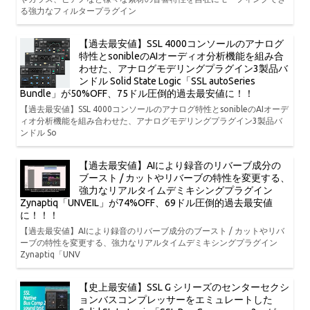
る強力なフィルタープラグイン
【過去最安値】SSL 4000コンソールのアナログ
特性とsonibleのAIオーディオ分析機能を組み合
わせた、アナログモデリングプラグイン3製品バ
ンドル Solid State Logic「SSL autoSeries
Bundle」が50%OFF、75ドル圧倒的過去最安値に！！
【過去最安値】SSL 4000コンソールのアナログ特性とsonibleのAIオーデ
ィオ分析機能を組み合わせた、アナログモデリングプラグイン3製品バ
ンドル So
【過去最安値】AIにより録音のリバーブ成分の
ブースト / カットやリバーブの特性を変更する、
強力なリアルタイムデミキシングプラグイン
Zynaptiq「UNVEIL」が74%OFF、69ドル圧倒的過去最安値
に！！！
【過去最安値】AIにより録音のリバーブ成分のブースト / カットやリバ
ーブの特性を変更する、強力なリアルタイムデミキシングプラグイン
Zynaptiq「UNV
【史上最安値】SSL G シリーズのセンターセクシ
ョンバスコンプレッサーをエミュレートした