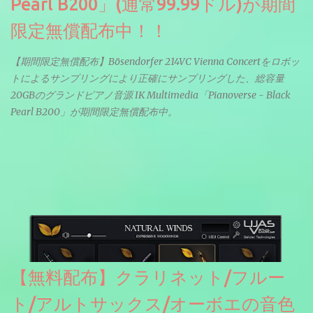
Pearl B200」(通常99.99ドル)が期間
限定無償配布中！！
【期間限定無償配布】Bösendorfer 214VC Vienna Concertをロボッ
トによるサンプリングにより正確にサンプリングした、総容量
20GBのグランドピアノ音源 IK Multimedia「Pianoverse - Black
Pearl B200」が期間限定無償配布中。
【無料配布】クラリネット/フルー
ト/アルトサックス/オーボエの音色