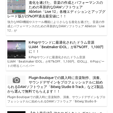
進化を遂げた、音楽の作成とパフォーマンスの
ための革新的なDAWソフトウェア
Ableton「Live 12」各種エディションとアップグ
レード版が25%OFF過去最安値に！！
強力なMIDI機能やスケール機能によりさらなる進化を遂げた、音楽の作
成とパフォーマンスのための革新的なDAWソフトウェア Ableton「Live
12」が
K-Popサウンドに最適化されたドラム音源
UJAM「Beatmaker IDOL」が87%OFF、1,100円
に！！
K-Popサウンドに最適化されたドラム音源
UJAM「Beatmaker IDOL」が87%OFF、1,100円。IDOLは、K-Popビー
トの明るくハイパー
Plugin Boutiqueでの購入時に音楽制作、演奏、
サウンドデザインをプロフェッショナルに始め
られるDAWソフトウェア「Bitwig Studio 8-Track」など2製品
から選んで無料でもらえます！！
Plugin Boutiqueでの購入時に音楽制作、演奏、サウンドデザインをプロ
フェッショナルに始められるDAWソフトウェア「Bitwig Studio 8-