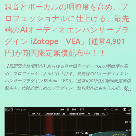
録音とボーカルの明瞭度を高め、プ
ロフェッショナルに仕上げる、最先
端のAIオーディオエンハンサープラ
グイン iZotope「VEA」(通常4,901
円)が期間限定無償配布中！！
【期間限定無償配布】あらゆる音声録音とボーカルの明瞭度を高
め、プロフェッショナルに仕上げる、最先端のAIオーディオエン
ハンサープラグイン iZotope「VEA」(通常4,901円)が期間限定無償
配布中。比較的新しめのプラグイン。無料配布はもちろん初。配
信やナレーションにもぴったり。ボーカルミックスやVTuberさん
にも。