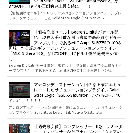
Solid State Logic「SSL Bus Compressor 2」が
87%OFF、19ドル圧倒的史上最安値に！！！
【価格崩壊セール】SSL G シリーズのセンターセクションバスコンプレ
ッサーをエミュレートした Solid State Logic「SSL Native B
【価格崩壊セール】Bogren Digitalがセール開
始、現在入手可能な最も高級で高品質なギター
アンプの 1 つであるMLC Amps SUBZERO 100を
再現した公認のギターアンプシミュレーションプラグイン
「MLC S_Zero 100」が82%OFF、17ドル圧倒的過去最安値
に！！！
Bogren Digitalがセール開始、現在入手可能な最も高級で高品質なギタ
ー アンプの 1 つであるMLC Amps SUBZERO 100を再現した公認
アナログディストーション回路を正確にエミュ
レートしたサチュレーションプラグイン Solid
State Logic「SSL X-Saturator」が79%OFF、10
ドルに！！！！！
アナログディストーション回路を正確にエミュレートしたサチュレーシ
ョンプラグイン Solid State Logic「SSL Native X-Saturato
【過去最安値】コンプレッサー、EQ、リミッタ
ー、エンハンサーなどアナログハードウェアの