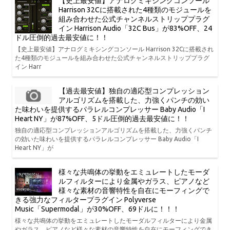
【史上最安値】アナログミキシングコンソール
Harrison 32Cに搭載された4種類のモジュールを
組み合わせた公式チャンネルストリッププラグ
イン Harrison Audio「32C Bus」が83%OFF、24
ドル圧倒的過去最安値に！！
【史上最安値】アナログミキシングコンソール Harrison 32Cに搭載され
た4種類のモジュールを組み合わせた公式チャンネルストリッププラグ
イン Harr
【過去最安値】独自の適応型コンプレッション
アルゴリズムを搭載した、力強くパンチの効い
た味わいを提供するパラレルコンプレッサー Baby Audio「I
Heart NY」が87%OFF、5ドル圧倒的過去最安値に！！
独自の適応型コンプレッションアルゴリズムを搭載した、力強くパンチ
の効いた味わいを提供するパラレルコンプレッサー Baby Audio「I
Heart NY」が
様々な共鳴体の挙動をエミュレートしたモーダ
ルフィルターにより金属やガラス、ピアノなど
様々な素材の音響特性を自在にモーフィングで
きる強力なフィルタープラグイン Polyverse
Music「Supermodal」が30%OFF、69ドルに！！！
様々な共鳴体の挙動をエミュレートしたモーダルフィルターにより金属
やガラス、ピアノなど様々な素材の音響特性を自在にモーフィングでき