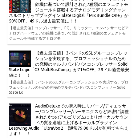
銘機に基づいて設計された7種類のエフェクトモ
ジュールを搭載するアナログモデリングチャン
ネルストリッププラグイン Slate Digital「Mix Bundle One」が
50%OFF、49ドル過去最安値に！！
【過去最安値】コンプレッサー、EQ、リミッター、エンハンサーなどア
ナログハードウェアの銘機に基づいて設計された7種類のエフェクトモ
ジュールを搭載するアナログモ
【過去最安値】 3バンドのSSLグルーコンプレッ
ションを実現する、プロフェッショナルのため
の究極のマルチバンドバスコンプレッサー Solid
State Logic「G3 MultiBusComp」が71%OFF、29ドル過去最安
値に！！！
【過去最安値】 3バンドのSSLグルーコンプレッションを実現する、プロ
フェッショナルのための究極のマルチバンドバスコンプレッサー Solid
State Lo
AudioDeluxeでの購入時にリバーブ/ディエッサ
ー/コンプレッサー/ハーモニクスなど綿密に調整
された6つのアルゴリズムによりボーカルサウン
ドの質を迅速に上げるボーカルプラグイン
Leapwing Audio「UltraVox 2」(通常79.00ドル)が無料でもらえ
ます！！！