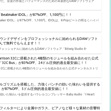
遂げた、音楽の作成とパフォーマンスのための革新的なDAWソフトウェア
tmaker IDOL」が87%OFF、1,100円に！！
er IDOL」が87%OFF、1,100円。IDOLは、K-Popビートの明るくハイパ
、演奏、サウンドデザインをプロフェッショナルに始められるDAWソフト
品から選んで無料でもらえます！！
ェッショナルに始められるDAWソフトウェア「Bitwig Studio 8-
rison 32Cに搭載された4種類のモジュールを組み合わせた公式
io「32C Bus」が83%OFF、24ドル圧倒的過去最安値に！！
on 32Cに搭載された4種類のモジュールを組み合わせた公式チャンネルストリ
ルゴリズムを搭載した、力強くパンチの効いた味わいを提供する
t NY」が87%OFF、5ドル圧倒的過去最安値に！！
わいを提供するパラレルコンプレッサー Baby Audio「I Heart
フィルターにより金属やガラス、ピアノなど様々な素材の音響特