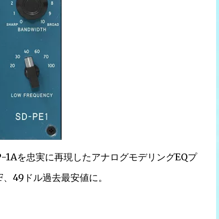
EQP-1Aを忠実に再現したアナログモデリングEQプ
%OFF、49ドル過去最安値に。