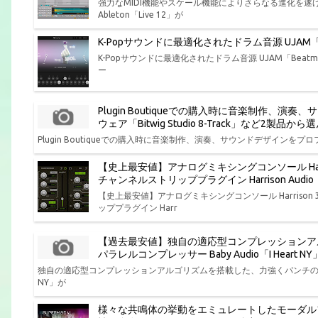
強力なMIDI機能やスケール機能によりさらなる進化を
Ableton「Live 12」が
K-Popサウンドに最適化されたドラム音源 UJAM「Bea
K-Popサウンドに最適化されたドラム音源 UJAM「Beatmak
ー
Plugin Boutiqueでの購入時に音楽制作
ウェア「Bitwig Studio 8-Track」など2製
Plugin Boutiqueでの購入時に音楽制作、演奏、サウンドデザインをプロフ
【史上最安値】アナログミキシングコンソール Har
チャンネルストリッププラグイン Harrison Aud
【史上最安値】アナログミキシングコンソール Harris
ッププラグイン Harr
【過去最安値】独自の適応型コンプレッションア
パラレルコンプレッサー Baby Audio「I Hear
独自の適応型コンプレッションアルゴリズムを搭載した、力強くパンチの効いた味
NY」が
様々な共鳴体の挙動をエミュレートしたモーダル