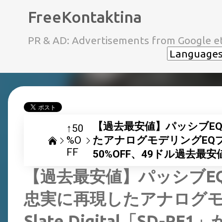
FreeKontaktina
PR & AD: Advertisements from Google et
【過去最安値】パッシブEQの銘
↑50
%O
たアナログモデリングEQプラグイン
FF
50%OFF、49ドル過去最
【過去最安値】パッシブEQの銘
忠実に再現したアナログモ
Slate Digital「SD-P