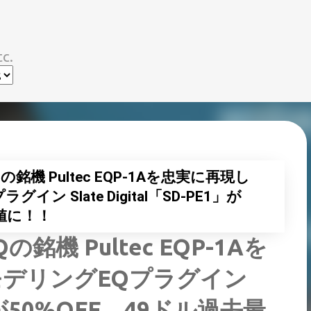
スキップしてメイン コンテンツに移動
c.
機 Pultec EQP-1Aを忠実に再現し
 Slate Digital「SD-PE1」が
安値に！！
機 Pultec EQP-1Aを
デリングEQプラグイン
E1」が50%OFF、49ドル過去最