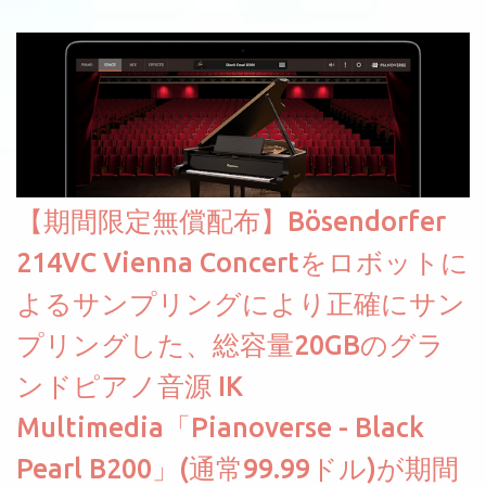
【期間限定無償配布】Bösendorfer
214VC Vienna Concertをロボットに
よるサンプリングにより正確にサン
プリングした、総容量20GBのグラ
ンドピアノ音源 IK
Multimedia「Pianoverse - Black
Pearl B200」(通常99.99ドル)が期間