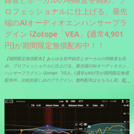
ロフェッショナルに仕上げる、最先
端のAIオーディオエンハンサープラ
グイン iZotope「VEA」(通常4,901
円)が期間限定無償配布中！！
【期間限定無償配布】あらゆる音声録音とボーカルの明瞭度を高
め、プロフェッショナルに仕上げる、最先端のAIオーディオエン
ハンサープラグイン iZotope「VEA」(通常4,901円)が期間限定無償
配布中。比較的新しめのプラグイン。無料配布はもちろん初。配
信やナレーションにもぴったり。ボーカルミックスやVTuberさん
にも。