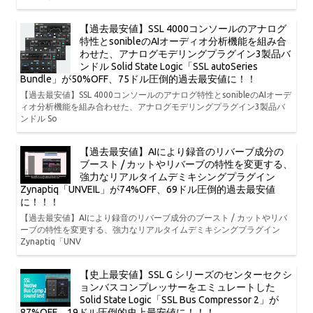
【過去最安値】SSL 4000コンソールのアナログ
特性とsonibleのAIオーディオ分析機能を組み合
わせた、アナログモデリングプラグイン3製品バ
ンドル Solid State Logic「SSL autoSeries
Bundle」が50%OFF、75ドル圧倒的過去最安値に！！
【過去最安値】SSL 4000コンソールのアナログ特性とsonibleのAIオーデ
ィオ分析機能を組み合わせた、アナログモデリングプラグイン3製品バ
ンドル So
【過去最安値】AIにより録音のリバーブ成分の
ブースト / カットやリバーブの特性を変更する、
強力なリアルタイムデミキシングプラグイン
Zynaptiq「UNVEIL」が74%OFF、69ドル圧倒的過去最安値
に！！！
【過去最安値】AIにより録音のリバーブ成分のブースト / カットやリバ
ーブの特性を変更する、強力なリアルタイムデミキシングプラグイン
Zynaptiq「UNV
【史上最安値】SSL G シリーズのセンターセクシ
ョンバスコンプレッサーをエミュレートした
Solid State Logic「SSL Bus Compressor 2」が
87%OFF、19ドル圧倒的史上最安値に！！！