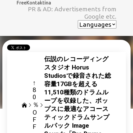
FreeKontaktina
スキップしてメイン コンテンツに移動
PR & AD: Advertisements from
Google etc.
伝説のレコーディング
スタジオ Horus
Studiosで録音された総
↑
容量17GBを超える
8
11,510種類のドラムル
0
ープを収録した、ポッ
％
プスに最適なアコース
O
ティックドラムサンプ
F
ルパック Image
F