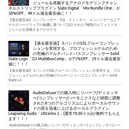
ジュールを搭載するアナログモデリングチャン
ネルストリッププラグイン Slate Digital「Mix Bundle One」が
50%OFF、49ドル過去最安値に！！
【過去最安値】コンプレッサー、EQ、リミッター、エンハンサーなどア
ナログハードウェアの銘機に基づいて設計された7種類のエフェクトモ
ジュールを搭載するアナログモ
【過去最安値】 3バンドのSSLグルーコンプレッ
ションを実現する、プロフェッショナルのため
の究極のマルチバンドバスコンプレッサー Solid
State Logic「G3 MultiBusComp」が71%OFF、29ドル過去最安
値に！！！
【過去最安値】 3バンドのSSLグルーコンプレッションを実現する、プロ
フェッショナルのための究極のマルチバンドバスコンプレッサー Solid
State Lo
AudioDeluxeでの購入時にリバーブ/ディエッサ
ー/コンプレッサー/ハーモニクスなど綿密に調整
された6つのアルゴリズムによりボーカルサウン
ドの質を迅速に上げるボーカルプラグイン
Leapwing Audio「UltraVox 2」(通常79.00ドル)が無料でもらえ
ます！！！
AudioDeluxeでの購入時にリバーブ/ディエッサー/コンプレッサー/ハー