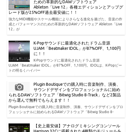
ための革新的なDAWソフトウェア
Ableton「Live 12」各種エディションとアップグ
レード版が25%OFF過去最安値に！！
強力なMIDI機能やスケール機能によりさらなる進化を遂げた、音楽の作
成とパフォーマンスのための革新的なDAWソフトウェア Ableton「Live
12」が
K-Popサウンドに最適化されたドラム音源
UJAM「Beatmaker IDOL」が87%OFF、1,100円
に！！
K-Popサウンドに最適化されたドラム音源
UJAM「Beatmaker IDOL」が87%OFF、1,100円。IDOLは、K-Popビー
トの明るくハイパー
Plugin Boutiqueでの購入時に音楽制作、演奏、
サウンドデザインをプロフェッショナルに始め
られるDAWソフトウェア「Bitwig Studio 8-Track」など2製品
から選んで無料でもらえます！！
Plugin Boutiqueでの購入時に音楽制作、演奏、サウンドデザインをプロ
フェッショナルに始められるDAWソフトウェア「Bitwig Studio 8-
【史上最安値】アナログミキシングコンソール
Harrison 32Cに搭載された4種類のモジュールを