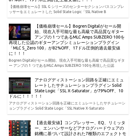
【価格崩壊セール】SSL G シリーズのセンターセクションバスコンプレ
ッサーをエミュレートした Solid State Logic「SSL Native B
【価格崩壊セール】Bogren Digitalがセール開
始、現在入手可能な最も高級で高品質なギター
アンプの 1 つであるMLC Amps SUBZERO 100を
再現した公認のギターアンプシミュレーションプラグイン
「MLC S_Zero 100」が82%OFF、17ドル圧倒的過去最安値
に！！！
Bogren Digitalがセール開始、現在入手可能な最も高級で高品質なギタ
ー アンプの 1 つであるMLC Amps SUBZERO 100を再現した公認
アナログディストーション回路を正確にエミュ
レートしたサチュレーションプラグイン Solid
State Logic「SSL X-Saturator」が79%OFF、10
ドルに！！！！！
アナログディストーション回路を正確にエミュレートしたサチュレーシ
ョンプラグイン Solid State Logic「SSL Native X-Saturato
【過去最安値】コンプレッサー、EQ、リミッタ
ー、エンハンサーなどアナログハードウェアの
銘機に基づいて設計された7種類のエフェクトモ