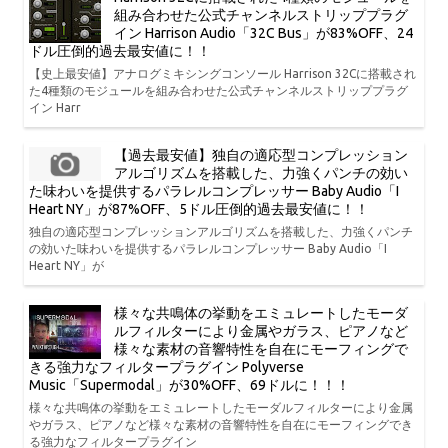
組み合わせた公式チャンネルストリッププラグ
イン Harrison Audio「32C Bus」が83%OFF、24
ドル圧倒的過去最安値に！！
【史上最安値】アナログミキシングコンソール Harrison 32Cに搭載され
た4種類のモジュールを組み合わせた公式チャンネルストリッププラグ
イン Harr
【過去最安値】独自の適応型コンプレッション
アルゴリズムを搭載した、力強くパンチの効い
た味わいを提供するパラレルコンプレッサー Baby Audio「I
Heart NY」が87%OFF、5ドル圧倒的過去最安値に！！
独自の適応型コンプレッションアルゴリズムを搭載した、力強くパンチ
の効いた味わいを提供するパラレルコンプレッサー Baby Audio「I
Heart NY」が
様々な共鳴体の挙動をエミュレートしたモーダ
ルフィルターにより金属やガラス、ピアノなど
様々な素材の音響特性を自在にモーフィングで
きる強力なフィルタープラグイン Polyverse
Music「Supermodal」が30%OFF、69ドルに！！！
様々な共鳴体の挙動をエミュレートしたモーダルフィルターにより金属
やガラス、ピアノなど様々な素材の音響特性を自在にモーフィングでき
る強力なフィルタープラグイン