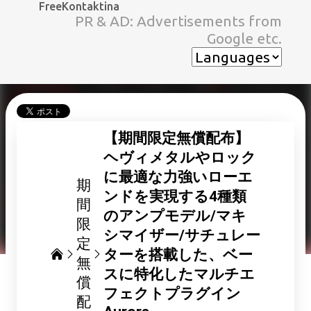
FreeKontaktina
スキップしてメイン コンテンツに移動
PR & AD: Advertisements from
Google etc.
【期間限定無償配布】
ヘヴィメタルやロック
に最適な力強いローエ
期
ンドを実現する4種類
間
のアンプモデル/マキ
限
シマイザー/サチュレー
定
ターを搭載した、ベー
無
スに特化したマルチエ
償
フェクトプラグイン
配