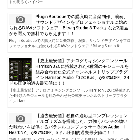
トの明るくハイパー
Plugin Boutiqueでの購入時に音楽制作、演奏、
サウンドデザインをプロフェッショナルに始め
られるDAWソフトウェア「Bitwig Studio 8-Track」など2製品
から選んで無料でもらえます！！
Plugin Boutiqueでの購入時に音楽制作、演奏、サウンドデザインをプロ
フェッショナルに始められるDAWソフトウェア「Bitwig Studio 8-
【史上最安値】アナログミキシングコンソール
Harrison 32Cに搭載された4種類のモジュールを
組み合わせた公式チャンネルストリッププラグ
イン Harrison Audio「32C Bus」が83%OFF、24
ドル圧倒的過去最安値に！！
【史上最安値】アナログミキシングコンソール Harrison 32Cに搭載され
た4種類のモジュールを組み合わせた公式チャンネルストリッププラグ
イン Harr
【過去最安値】独自の適応型コンプレッション
アルゴリズムを搭載した、力強くパンチの効い
た味わいを提供するパラレルコンプレッサー Baby Audio「I
Heart NY」が87%OFF、5ドル圧倒的過去最安値に！！
独自の適応型コンプレッションアルゴリズムを搭載した、力強くパンチ