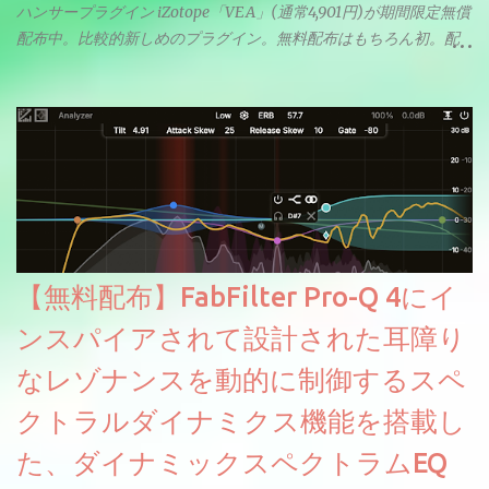
ハンサープラグイン iZotope「VEA」(通常4,901円)が期間限定無償
配布中。比較的新しめのプラグイン。無料配布はもちろん初。配
信やナレーションにもぴったり。ボーカルミックスやVTuberさん
にも。
【無料配布】FabFilter Pro-Q 4にイ
ンスパイアされて設計された耳障り
なレゾナンスを動的に制御するスペ
クトラルダイナミクス機能を搭載し
た、ダイナミックスペクトラムEQ