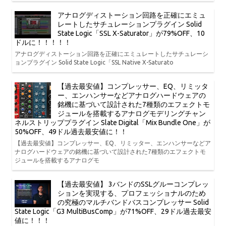
アナログディストーション回路を正確にエミュ
レートしたサチュレーションプラグイン Solid
State Logic「SSL X-Saturator」が79%OFF、10
ドルに！！！！！
アナログディストーション回路を正確にエミュレートしたサチュレーシ
ョンプラグイン Solid State Logic「SSL Native X-Saturato
【過去最安値】コンプレッサー、EQ、リミッタ
ー、エンハンサーなどアナログハードウェアの
銘機に基づいて設計された7種類のエフェクトモ
ジュールを搭載するアナログモデリングチャン
ネルストリッププラグイン Slate Digital「Mix Bundle One」が
50%OFF、49ドル過去最安値に！！
【過去最安値】コンプレッサー、EQ、リミッター、エンハンサーなどア
ナログハードウェアの銘機に基づいて設計された7種類のエフェクトモ
ジュールを搭載するアナログモ
【過去最安値】 3バンドのSSLグルーコンプレッ
ションを実現する、プロフェッショナルのため
の究極のマルチバンドバスコンプレッサー Solid
State Logic「G3 MultiBusComp」が71%OFF、29ドル過去最安
値に！！！