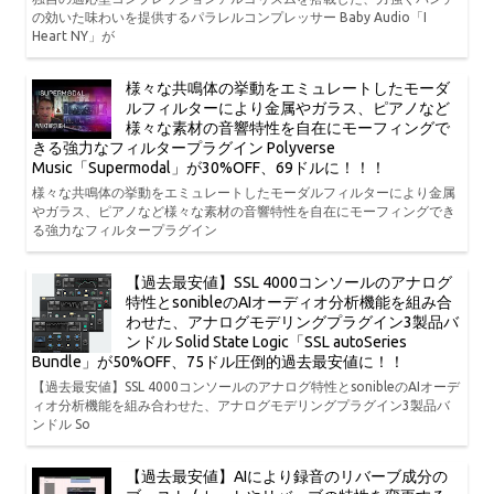
の効いた味わいを提供するパラレルコンプレッサー Baby Audio「I
Heart NY」が
様々な共鳴体の挙動をエミュレートしたモーダ
ルフィルターにより金属やガラス、ピアノなど
様々な素材の音響特性を自在にモーフィングで
きる強力なフィルタープラグイン Polyverse
Music「Supermodal」が30%OFF、69ドルに！！！
様々な共鳴体の挙動をエミュレートしたモーダルフィルターにより金属
やガラス、ピアノなど様々な素材の音響特性を自在にモーフィングでき
る強力なフィルタープラグイン
【過去最安値】SSL 4000コンソールのアナログ
特性とsonibleのAIオーディオ分析機能を組み合
わせた、アナログモデリングプラグイン3製品バ
ンドル Solid State Logic「SSL autoSeries
Bundle」が50%OFF、75ドル圧倒的過去最安値に！！
【過去最安値】SSL 4000コンソールのアナログ特性とsonibleのAIオーデ
ィオ分析機能を組み合わせた、アナログモデリングプラグイン3製品バ
ンドル So
【過去最安値】AIにより録音のリバーブ成分の