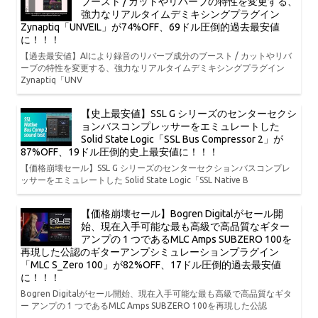
ブースト / カットやリバーブの特性を変更する、
強力なリアルタイムデミキシングプラグイン
Zynaptiq「UNVEIL」が74%OFF、69ドル圧倒的過去最安値
に！！！
【過去最安値】AIにより録音のリバーブ成分のブースト / カットやリバ
ーブの特性を変更する、強力なリアルタイムデミキシングプラグイン
Zynaptiq「UNV
【史上最安値】SSL G シリーズのセンターセクシ
ョンバスコンプレッサーをエミュレートした
Solid State Logic「SSL Bus Compressor 2」が
87%OFF、19ドル圧倒的史上最安値に！！！
【価格崩壊セール】SSL G シリーズのセンターセクションバスコンプレ
ッサーをエミュレートした Solid State Logic「SSL Native B
【価格崩壊セール】Bogren Digitalがセール開
始、現在入手可能な最も高級で高品質なギター
アンプの 1 つであるMLC Amps SUBZERO 100を
再現した公認のギターアンプシミュレーションプラグイン
「MLC S_Zero 100」が82%OFF、17ドル圧倒的過去最安値
に！！！
Bogren Digitalがセール開始、現在入手可能な最も高級で高品質なギタ
ー アンプの 1 つであるMLC Amps SUBZERO 100を再現した公認