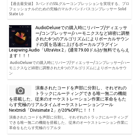
【過去最安値】 3バンドのSSLグルーコンプレッションを実現する、プロ
フェッショナルのための究極のマルチバンドバスコンプレッサー Solid
State Lo
AudioDeluxeでの購入時にリバーブ/ディエッサ
ー/コンプレッサー/ハーモニクスなど綿密に調整
された6つのアルゴリズムによりボーカルサウン
ドの質を迅速に上げるボーカルプラグイン
Leapwing Audio「UltraVox 2」(通常79.00ドル)が無料でもらえ
ます！！！
AudioDeluxeでの購入時にリバーブ/ディエッサー/コンプレッサー/ハー
モニクスなど綿密に調整された6つのアルゴリズムによりボーカルサウ
ン
演奏されたコードを声部に分割し、それぞれの
トラックにルーティングできる唯一無二の機能
を搭載した、従来のオーケストレーション作業に革命をもた
らす究極のリアルタイムオーケストレーションツール
Nextmidi「Divisimate 2」が20%OFFに！！！
演奏されたコードを声部に分割し、それぞれのトラックにルーティング
できる唯一無二の機能を搭載した、従来のオーケストレーション作業に
革命をもたらす究極のリアルタ