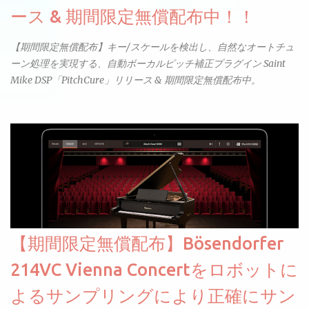
ース & 期間限定無償配布中！！
【期間限定無償配布】キー/スケールを検出し、自然なオートチュ
ーン処理を実現する、自動ボーカルピッチ補正プラグイン Saint
Mike DSP「PitchCure」リリース & 期間限定無償配布中。
【期間限定無償配布】Bösendorfer
214VC Vienna Concertをロボットに
よるサンプリングにより正確にサン