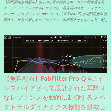
【期間限定無償配布】あらゆる音声録音とボーカルの明瞭度を高
め、プロフェッショナルに仕上げる、最先端のAIオーディオエン
ハンサープラグイン iZotope「VEA」(通常4,901円)が期間限定無償
配布中。比較的新しめのプラグイン。無料配布はもちろん初。配
信やナレーションにもぴったり。ボーカルミックスやVTuberさん
にも。
【無料配布】FabFilter Pro-Q 4にイ
ンスパイアされて設計された耳障り
なレゾナンスを動的に制御するスペ
クトラルダイナミクス機能を搭載し