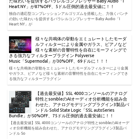
た味わいを提供するパラレルコンプレッサー Baby Audio「I
Heart NY」が87%OFF、5ドル圧倒的過去最安値に！！
独自の適応型コンプレッションアルゴリズムを搭載した、力強くパンチ
の効いた味わいを提供するパラレルコンプレッサー Baby Audio「I
Heart NY」が
様々な共鳴体の挙動をエミュレートしたモーダ
ルフィルターにより金属やガラス、ピアノなど
様々な素材の音響特性を自在にモーフィングで
きる強力なフィルタープラグイン Polyverse
Music「Supermodal」が30%OFF、69ドルに！！！
様々な共鳴体の挙動をエミュレートしたモーダルフィルターにより金属
やガラス、ピアノなど様々な素材の音響特性を自在にモーフィングでき
る強力なフィルタープラグイン
【過去最安値】SSL 4000コンソールのアナログ
特性とsonibleのAIオーディオ分析機能を組み合
わせた、アナログモデリングプラグイン3製品バ
ンドル Solid State Logic「SSL autoSeries
Bundle」が50%OFF、75ドル圧倒的過去最安値に！！
【過去最安値】SSL 4000コンソールのアナログ特性とsonibleのAIオーデ
ィオ分析機能を組み合わせた、アナログモデリングプラグイン3製品バ
ンドル So