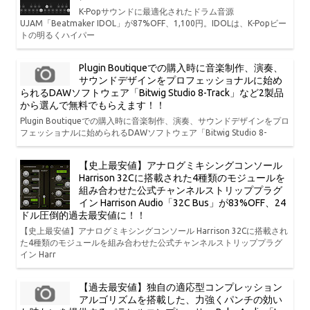
K-Popサウンドに最適化されたドラム音源
UJAM「Beatmaker IDOL」が87%OFF、1,100円。IDOLは、K-Popビー
トの明るくハイパー
Plugin Boutiqueでの購入時に音楽制作、演奏、
サウンドデザインをプロフェッショナルに始め
られるDAWソフトウェア「Bitwig Studio 8-Track」など2製品
から選んで無料でもらえます！！
Plugin Boutiqueでの購入時に音楽制作、演奏、サウンドデザインをプロ
フェッショナルに始められるDAWソフトウェア「Bitwig Studio 8-
【史上最安値】アナログミキシングコンソール
Harrison 32Cに搭載された4種類のモジュールを
組み合わせた公式チャンネルストリッププラグ
イン Harrison Audio「32C Bus」が83%OFF、24
ドル圧倒的過去最安値に！！
【史上最安値】アナログミキシングコンソール Harrison 32Cに搭載され
た4種類のモジュールを組み合わせた公式チャンネルストリッププラグ
イン Harr
【過去最安値】独自の適応型コンプレッション
アルゴリズムを搭載した、力強くパンチの効い