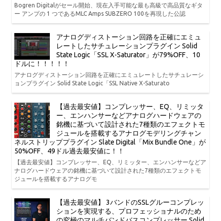
Bogren Digitalがセール開始、現在入手可能な最も高級で高品質なギタ
ー アンプの 1 つであるMLC Amps SUBZERO 100を再現した公認
アナログディストーション回路を正確にエミュ
レートしたサチュレーションプラグイン Solid
State Logic「SSL X-Saturator」が79%OFF、10
ドルに！！！！！
アナログディストーション回路を正確にエミュレートしたサチュレーシ
ョンプラグイン Solid State Logic「SSL Native X-Saturato
【過去最安値】コンプレッサー、EQ、リミッタ
ー、エンハンサーなどアナログハードウェアの
銘機に基づいて設計された7種類のエフェクトモ
ジュールを搭載するアナログモデリングチャン
ネルストリッププラグイン Slate Digital「Mix Bundle One」が
50%OFF、49ドル過去最安値に！！
【過去最安値】コンプレッサー、EQ、リミッター、エンハンサーなどア
ナログハードウェアの銘機に基づいて設計された7種類のエフェクトモ
ジュールを搭載するアナログモ
【過去最安値】 3バンドのSSLグルーコンプレッ
ションを実現する、プロフェッショナルのため
の究極のマルチバンドバスコンプレッサー Solid