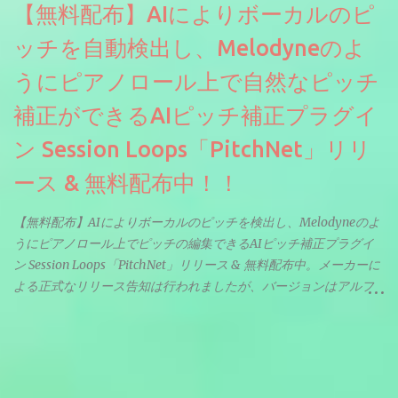
【無料配布】AIによりボーカルのピ
ッチを自動検出し、Melodyneのよ
うにピアノロール上で自然なピッチ
補正ができるAIピッチ補正プラグイ
ン Session Loops「PitchNet」リリ
ース & 無料配布中！！
【無料配布】AIによりボーカルのピッチを検出し、Melodyneのよ
うにピアノロール上でピッチの編集できるAIピッチ補正プラグイ
ン Session Loops「PitchNet」リリース & 無料配布中。メーカーに
よる正式なリリース告知は行われましたが、バージョンはアルフ
ァと記載されているようなので今後アップデートで細かいバグな
どが修正されていくのだと思われます。筆者もざっくりと確認し
たところ動作は問題なさそうです。KVR Developer Challenge
2026に出品されている製品になります。国内代理店でも取り扱い
のあるDrumNetのメーカーです。調べたところによるとオープン