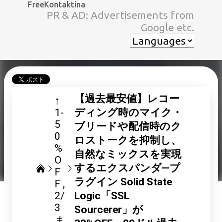
FreeKontaktina
スキップしてメイン コンテンツに移動
PR & AD: Advertisements from
Google etc.
【過去最安値】レコー
↑
1-
ディング時のマイク・
5
ブリードや配信時のク
0
ロストークを抑制し、
%
自然なミックスを実現
O
するエクスパンダ―プ
F
ラグイン Solid State
F
2/
Logic「SSL
3
Sourcerer」が
ま