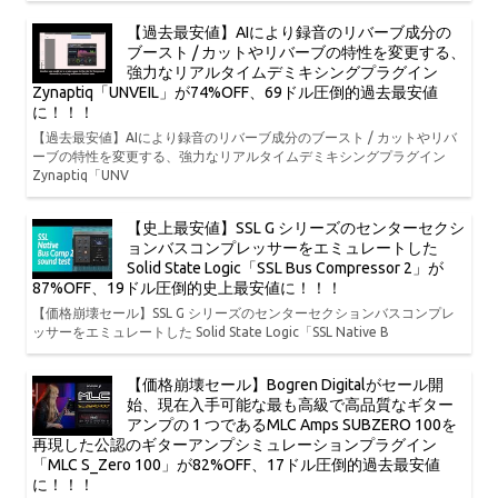
【過去最安値】AIにより録音のリバーブ成分の
ブースト / カットやリバーブの特性を変更する、
強力なリアルタイムデミキシングプラグイン
Zynaptiq「UNVEIL」が74%OFF、69ドル圧倒的過去最安値
に！！！
【過去最安値】AIにより録音のリバーブ成分のブースト / カットやリバ
ーブの特性を変更する、強力なリアルタイムデミキシングプラグイン
Zynaptiq「UNV
【史上最安値】SSL G シリーズのセンターセクシ
ョンバスコンプレッサーをエミュレートした
Solid State Logic「SSL Bus Compressor 2」が
87%OFF、19ドル圧倒的史上最安値に！！！
【価格崩壊セール】SSL G シリーズのセンターセクションバスコンプレ
ッサーをエミュレートした Solid State Logic「SSL Native B
【価格崩壊セール】Bogren Digitalがセール開
始、現在入手可能な最も高級で高品質なギター
アンプの 1 つであるMLC Amps SUBZERO 100を
再現した公認のギターアンプシミュレーションプラグイン
「MLC S_Zero 100」が82%OFF、17ドル圧倒的過去最安値
に！！！