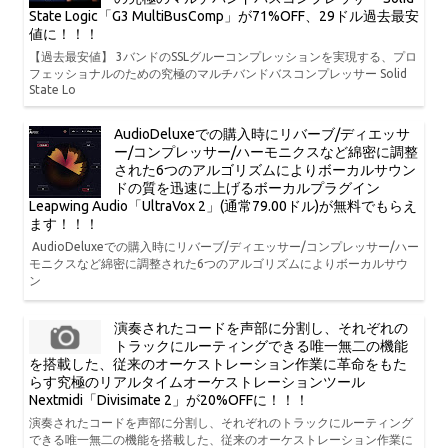
State Logic「G3 MultiBusComp」が71%OFF、29ドル過去最安
値に！！！
【過去最安値】 3バンドのSSLグルーコンプレッションを実現する、プロ
フェッショナルのための究極のマルチバンドバスコンプレッサー Solid
State Lo
AudioDeluxeでの購入時にリバーブ/ディエッサ
ー/コンプレッサー/ハーモニクスなど綿密に調整
された6つのアルゴリズムによりボーカルサウン
ドの質を迅速に上げるボーカルプラグイン
Leapwing Audio「UltraVox 2」(通常79.00ドル)が無料でもらえ
ます！！！
AudioDeluxeでの購入時にリバーブ/ディエッサー/コンプレッサー/ハー
モニクスなど綿密に調整された6つのアルゴリズムによりボーカルサウ
ン
演奏されたコードを声部に分割し、それぞれの
トラックにルーティングできる唯一無二の機能
を搭載した、従来のオーケストレーション作業に革命をもた
らす究極のリアルタイムオーケストレーションツール
Nextmidi「Divisimate 2」が20%OFFに！！！
演奏されたコードを声部に分割し、それぞれのトラックにルーティング
できる唯一無二の機能を搭載した、従来のオーケストレーション作業に