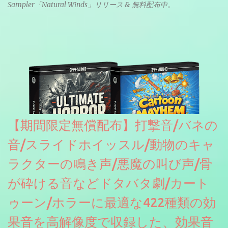
Sampler「Natural Winds」リリース & 無料配布中。
【期間限定無償配布】打撃音/バネの
音/スライドホイッスル/動物のキャ
ラクターの鳴き声/悪魔の叫び声/骨
が砕ける音などドタバタ劇/カート
ゥーン/ホラーに最適な422種類の効
果音を高解像度で収録した、効果音