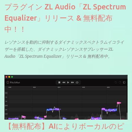
プラグイン ZL Audio「ZL Spectrum
Equalizer」リリース & 無料配布
中！！
レゾナンスを動的に抑制するダイナミックスペクトラムイコライ
ザーを搭載した、ダイナミックレゾナンスサプレッサー ZL
Audio「ZL Spectrum Equalizer」リリース & 無料配布中。
【無料配布】AIによりボーカルのピ