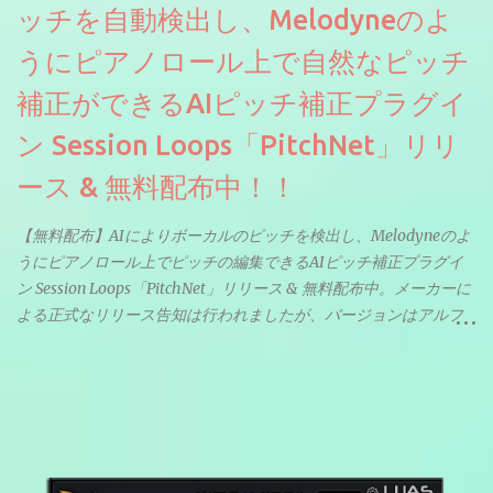
ッチを自動検出し、Melodyneのよ
うにピアノロール上で自然なピッチ
補正ができるAIピッチ補正プラグイ
ン Session Loops「PitchNet」リリ
ース & 無料配布中！！
【無料配布】AIによりボーカルのピッチを検出し、Melodyneのよ
うにピアノロール上でピッチの編集できるAIピッチ補正プラグイ
ン Session Loops「PitchNet」リリース & 無料配布中。メーカーに
よる正式なリリース告知は行われましたが、バージョンはアルフ
ァと記載されているようなので今後アップデートで細かいバグな
どが修正されていくのだと思われます。筆者もざっくりと確認し
たところ動作は問題なさそうです。KVR Developer Challenge
2026に出品されている製品になります。国内代理店でも取り扱い
のあるDrumNetのメーカーです。調べたところによるとオープン
ソースを元に設計・改良した製品のようです。