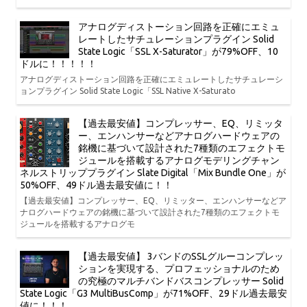
アナログディストーション回路を正確にエミュ
レートしたサチュレーションプラグイン Solid
State Logic「SSL X-Saturator」が79%OFF、10
ドルに！！！！！
アナログディストーション回路を正確にエミュレートしたサチュレーシ
ョンプラグイン Solid State Logic「SSL Native X-Saturato
【過去最安値】コンプレッサー、EQ、リミッタ
ー、エンハンサーなどアナログハードウェアの
銘機に基づいて設計された7種類のエフェクトモ
ジュールを搭載するアナログモデリングチャン
ネルストリッププラグイン Slate Digital「Mix Bundle One」が
50%OFF、49ドル過去最安値に！！
【過去最安値】コンプレッサー、EQ、リミッター、エンハンサーなどア
ナログハードウェアの銘機に基づいて設計された7種類のエフェクトモ
ジュールを搭載するアナログモ
【過去最安値】 3バンドのSSLグルーコンプレッ
ションを実現する、プロフェッショナルのため
の究極のマルチバンドバスコンプレッサー Solid
State Logic「G3 MultiBusComp」が71%OFF、29ドル過去最安
値に！！！