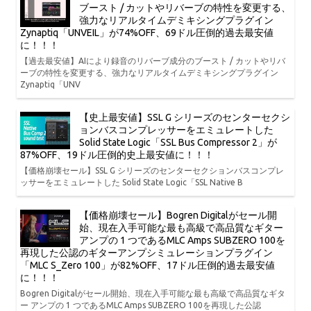
ブースト / カットやリバーブの特性を変更する、
強力なリアルタイムデミキシングプラグイン
Zynaptiq「UNVEIL」が74%OFF、69ドル圧倒的過去最安値
に！！！
【過去最安値】AIにより録音のリバーブ成分のブースト / カットやリバ
ーブの特性を変更する、強力なリアルタイムデミキシングプラグイン
Zynaptiq「UNV
【史上最安値】SSL G シリーズのセンターセクシ
ョンバスコンプレッサーをエミュレートした
Solid State Logic「SSL Bus Compressor 2」が
87%OFF、19ドル圧倒的史上最安値に！！！
【価格崩壊セール】SSL G シリーズのセンターセクションバスコンプレ
ッサーをエミュレートした Solid State Logic「SSL Native B
【価格崩壊セール】Bogren Digitalがセール開
始、現在入手可能な最も高級で高品質なギター
アンプの 1 つであるMLC Amps SUBZERO 100を
再現した公認のギターアンプシミュレーションプラグイン
「MLC S_Zero 100」が82%OFF、17ドル圧倒的過去最安値
に！！！
Bogren Digitalがセール開始、現在入手可能な最も高級で高品質なギタ
ー アンプの 1 つであるMLC Amps SUBZERO 100を再現した公認