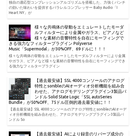
独自の適応型コンプレッションアルゴリズムを搭載した、力強くパンチ
の効いた味わいを提供するパラレルコンプレッサー Baby Audio「I
Heart NY」が
様々な共鳴体の挙動をエミュレートしたモーダ
ルフィルターにより金属やガラス、ピアノなど
様々な素材の音響特性を自在にモーフィングで
きる強力なフィルタープラグイン Polyverse
Music「Supermodal」が30%OFF、69ドルに！！！
様々な共鳴体の挙動をエミュレートしたモーダルフィルターにより金属
やガラス、ピアノなど様々な素材の音響特性を自在にモーフィングでき
る強力なフィルタープラグイン
【過去最安値】SSL 4000コンソールのアナログ
特性とsonibleのAIオーディオ分析機能を組み合
わせた、アナログモデリングプラグイン3製品バ
ンドル Solid State Logic「SSL autoSeries
Bundle」が50%OFF、75ドル圧倒的過去最安値に！！
【過去最安値】SSL 4000コンソールのアナログ特性とsonibleのAIオーデ
ィオ分析機能を組み合わせた、アナログモデリングプラグイン3製品バ
ンドル So
【過去最安値】AIにより録音のリバーブ成分の