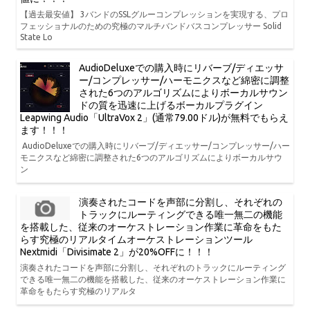
【過去最安値】 3バンドのSSLグルーコンプレッションを実現する、プロ
フェッショナルのための究極のマルチバンドバスコンプレッサー Solid
State Lo
AudioDeluxeでの購入時にリバーブ/ディエッサ
ー/コンプレッサー/ハーモニクスなど綿密に調整
された6つのアルゴリズムによりボーカルサウン
ドの質を迅速に上げるボーカルプラグイン
Leapwing Audio「UltraVox 2」(通常79.00ドル)が無料でもらえ
ます！！！
AudioDeluxeでの購入時にリバーブ/ディエッサー/コンプレッサー/ハー
モニクスなど綿密に調整された6つのアルゴリズムによりボーカルサウ
ン
演奏されたコードを声部に分割し、それぞれの
トラックにルーティングできる唯一無二の機能
を搭載した、従来のオーケストレーション作業に革命をもた
らす究極のリアルタイムオーケストレーションツール
Nextmidi「Divisimate 2」が20%OFFに！！！
演奏されたコードを声部に分割し、それぞれのトラックにルーティング
できる唯一無二の機能を搭載した、従来のオーケストレーション作業に
革命をもたらす究極のリアルタ