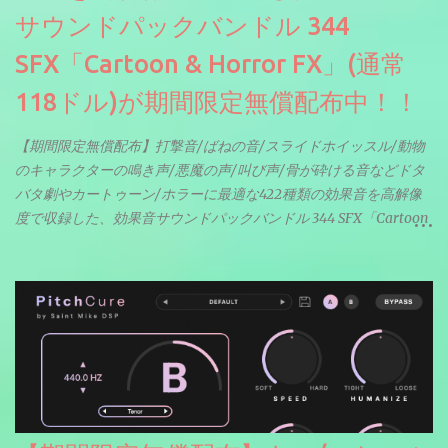
サウンドパックバンドル 344
SFX「Cartoon & Horror FX」(通常
118ドル)が期間限定無償配布中！！
【期間限定無償配布】打撃音/ばねの音/スライドホイッスル/動物
のキャラクターの鳴き声/悪魔の声/叫び声/骨が砕ける音などドタ
バタ劇やカートゥーン/ホラーに最適な422種類の効果音を高解像
度で収録した、効果音サウンドパックバンドル 344 SFX「Cartoon
& Horror FX」(通常118ドル)が期間限定無償配布中。サンプリン
グレート等もしっかりと業界水準を満たしております。