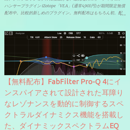
ハンサープラグイン iZotope「VEA」(通常4,901円)が期間限定無償
配布中。比較的新しめのプラグイン。無料配布はもちろん初。配
信やナレーションにもぴったり。ボーカルミックスやVTuberさん
にも。
【無料配布】FabFilter Pro-Q 4にイ
ンスパイアされて設計された耳障り
なレゾナンスを動的に制御するスペ
クトラルダイナミクス機能を搭載し
た、ダイナミックスペクトラムEQ