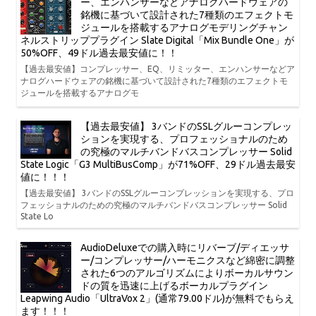
ー、エンハンサーなどアナログハードウェアの
銘機に基づいて設計された7種類のエフェクトモ
ジュールを搭載するアナログモデリングチャン
ネルストリッププラグイン Slate Digital「Mix Bundle One」が
50%OFF、49ドル過去最安値に！！
【過去最安値】コンプレッサー、EQ、リミッター、エンハンサーなどア
ナログハードウェアの銘機に基づいて設計された7種類のエフェクトモ
ジュールを搭載するアナログモ
【過去最安値】 3バンドのSSLグルーコンプレッ
ションを実現する、プロフェッショナルのため
の究極のマルチバンドバスコンプレッサー Solid
State Logic「G3 MultiBusComp」が71%OFF、29ドル過去最安
値に！！！
【過去最安値】 3バンドのSSLグルーコンプレッションを実現する、プロ
フェッショナルのための究極のマルチバンドバスコンプレッサー Solid
State Lo
AudioDeluxeでの購入時にリバーブ/ディエッサ
ー/コンプレッサー/ハーモニクスなど綿密に調整
された6つのアルゴリズムによりボーカルサウン
ドの質を迅速に上げるボーカルプラグイン
Leapwing Audio「UltraVox 2」(通常79.00ドル)が無料でもらえ
ます！！！