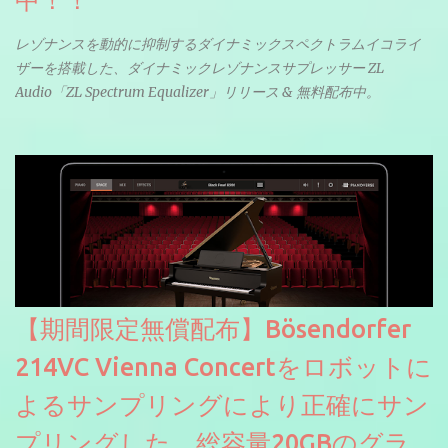
中！！
レゾナンスを動的に抑制するダイナミックスペクトラムイコライ
ザーを搭載した、ダイナミックレゾナンスサプレッサー ZL
Audio「ZL Spectrum Equalizer」リリース & 無料配布中。
【期間限定無償配布】Bösendorfer
214VC Vienna Concertをロボットに
よるサンプリングにより正確にサン
プリングした、総容量20GBのグラ