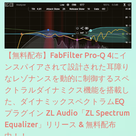
【無料配布】FabFilter Pro-Q 4にイ
ンスパイアされて設計された耳障り
なレゾナンスを動的に制御するスペ
クトラルダイナミクス機能を搭載し
た、ダイナミックスペクトラムEQ
プラグイン ZL Audio「ZL Spectrum
Equalizer」リリース & 無料配布