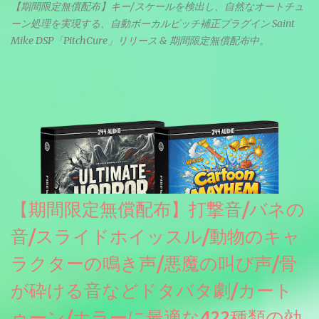
【期間限定無償配布】キー/スケールを検出し、自然なオートチュ
ーン処理を実現する、自動ボーカルピッチ補正プラグイン Saint
Mike DSP「PitchCure」リリース & 期間限定無償配布中。
【期間限定無償配布】打撃音/バネの
音/スライドホイッスル/動物のキャ
ラクターの鳴き声/悪魔の叫び声/骨
が砕ける音などドタバタ劇/カート
ゥーン/ホラーに最適な422種類の効