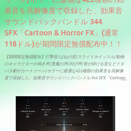
果音を高解像度で収録した、効果音
サウンドパックバンドル 344
SFX「Cartoon & Horror FX」(通常
118ドル)が期間限定無償配布中！！
【期間限定無償配布】打撃音/ばねの音/スライドホイッスル/動物
のキャラクターの鳴き声/悪魔の声/叫び声/骨が砕ける音などドタ
バタ劇やカートゥーン/ホラーに最適な422種類の効果音を高解像
度で収録した、効果音サウンドパックバンドル 344 SFX「Cartoon
& Horror FX」(通常118ドル)が期間限定無償配布中。サンプリン
グレート等もしっかりと業界水準を満たしております。