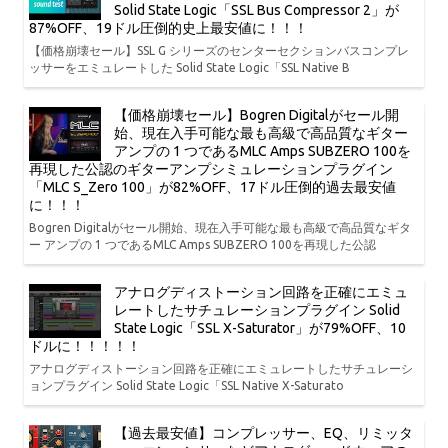
Solid State Logic「SSL Bus Compressor 2」が
87%OFF、19ドル圧倒的史上最安値に！！！
【価格崩壊セール】SSL G シリーズのセンターセクションバスコンプレ
ッサーをエミュレートした Solid State Logic「SSL Native B
【価格崩壊セール】Bogren Digitalがセール開
始、現在入手可能な最も高級で高品質なギター
アンプの 1 つであるMLC Amps SUBZERO 100を
再現した公認のギターアンプシミュレーションプラグイン
「MLC S_Zero 100」が82%OFF、17ドル圧倒的過去最安値
に！！！
Bogren Digitalがセール開始、現在入手可能な最も高級で高品質なギタ
ー アンプの 1 つであるMLC Amps SUBZERO 100を再現した公認
アナログディストーション回路を正確にエミュ
レートしたサチュレーションプラグイン Solid
State Logic「SSL X-Saturator」が79%OFF、10
ドルに！！！！！
アナログディストーション回路を正確にエミュレートしたサチュレーシ
ョンプラグイン Solid State Logic「SSL Native X-Saturato
【過去最安値】コンプレッサー、EQ、リミッタ