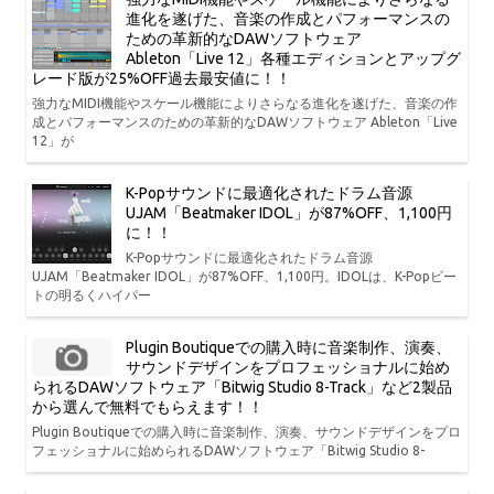
進化を遂げた、音楽の作成とパフォーマンスの
ための革新的なDAWソフトウェア
Ableton「Live 12」各種エディションとアップグ
レード版が25%OFF過去最安値に！！
強力なMIDI機能やスケール機能によりさらなる進化を遂げた、音楽の作
成とパフォーマンスのための革新的なDAWソフトウェア Ableton「Live
12」が
K-Popサウンドに最適化されたドラム音源
UJAM「Beatmaker IDOL」が87%OFF、1,100円
に！！
K-Popサウンドに最適化されたドラム音源
UJAM「Beatmaker IDOL」が87%OFF、1,100円。IDOLは、K-Popビー
トの明るくハイパー
Plugin Boutiqueでの購入時に音楽制作、演奏、
サウンドデザインをプロフェッショナルに始め
られるDAWソフトウェア「Bitwig Studio 8-Track」など2製品
から選んで無料でもらえます！！
Plugin Boutiqueでの購入時に音楽制作、演奏、サウンドデザインをプロ
フェッショナルに始められるDAWソフトウェア「Bitwig Studio 8-