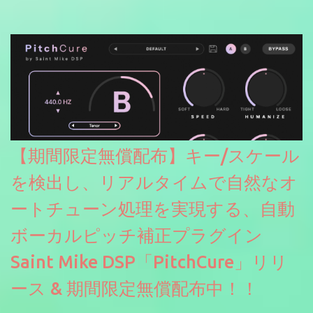
【期間限定無償配布】キー/スケール
を検出し、リアルタイムで自然なオ
ートチューン処理を実現する、自動
ボーカルピッチ補正プラグイン
Saint Mike DSP「PitchCure」リリ
ース & 期間限定無償配布中！！