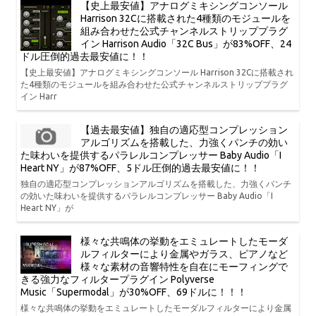
【史上最安値】アナログミキシングコンソール
Harrison 32Cに搭載された4種類のモジュールを
組み合わせた公式チャンネルストリッププラグ
イン Harrison Audio「32C Bus」が83%OFF、24
ドル圧倒的過去最安値に！！
【史上最安値】アナログミキシングコンソール Harrison 32Cに搭載され
た4種類のモジュールを組み合わせた公式チャンネルストリッププラグ
イン Harr
【過去最安値】独自の適応型コンプレッション
アルゴリズムを搭載した、力強くパンチの効い
た味わいを提供するパラレルコンプレッサー Baby Audio「I
Heart NY」が87%OFF、5ドル圧倒的過去最安値に！！
独自の適応型コンプレッションアルゴリズムを搭載した、力強くパンチ
の効いた味わいを提供するパラレルコンプレッサー Baby Audio「I
Heart NY」が
様々な共鳴体の挙動をエミュレートしたモーダ
ルフィルターにより金属やガラス、ピアノなど
様々な素材の音響特性を自在にモーフィングで
きる強力なフィルタープラグイン Polyverse
Music「Supermodal」が30%OFF、69ドルに！！！
様々な共鳴体の挙動をエミュレートしたモーダルフィルターにより金属