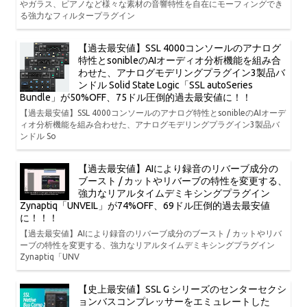
やガラス、ピアノなど様々な素材の音響特性を自在にモーフィングでき
る強力なフィルタープラグイン
【過去最安値】SSL 4000コンソールのアナログ
特性とsonibleのAIオーディオ分析機能を組み合
わせた、アナログモデリングプラグイン3製品バ
ンドル Solid State Logic「SSL autoSeries
Bundle」が50%OFF、75ドル圧倒的過去最安値に！！
【過去最安値】SSL 4000コンソールのアナログ特性とsonibleのAIオーデ
ィオ分析機能を組み合わせた、アナログモデリングプラグイン3製品バ
ンドル So
【過去最安値】AIにより録音のリバーブ成分の
ブースト / カットやリバーブの特性を変更する、
強力なリアルタイムデミキシングプラグイン
Zynaptiq「UNVEIL」が74%OFF、69ドル圧倒的過去最安値
に！！！
【過去最安値】AIにより録音のリバーブ成分のブースト / カットやリバ
ーブの特性を変更する、強力なリアルタイムデミキシングプラグイン
Zynaptiq「UNV
【史上最安値】SSL G シリーズのセンターセクシ
ョンバスコンプレッサーをエミュレートした