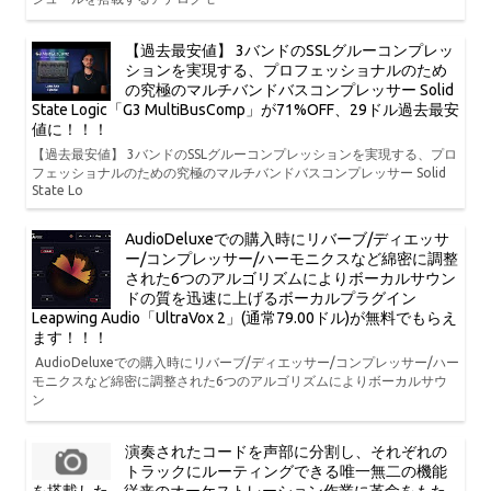
【過去最安値】 3バンドのSSLグルーコンプレッ
ションを実現する、プロフェッショナルのため
の究極のマルチバンドバスコンプレッサー Solid
State Logic「G3 MultiBusComp」が71%OFF、29ドル過去最安
値に！！！
【過去最安値】 3バンドのSSLグルーコンプレッションを実現する、プロ
フェッショナルのための究極のマルチバンドバスコンプレッサー Solid
State Lo
AudioDeluxeでの購入時にリバーブ/ディエッサ
ー/コンプレッサー/ハーモニクスなど綿密に調整
された6つのアルゴリズムによりボーカルサウン
ドの質を迅速に上げるボーカルプラグイン
Leapwing Audio「UltraVox 2」(通常79.00ドル)が無料でもらえ
ます！！！
AudioDeluxeでの購入時にリバーブ/ディエッサー/コンプレッサー/ハー
モニクスなど綿密に調整された6つのアルゴリズムによりボーカルサウ
ン
演奏されたコードを声部に分割し、それぞれの
トラックにルーティングできる唯一無二の機能