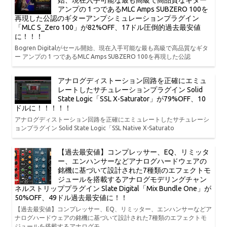
始、現在入手可能な最も高級で高品質なギター
アンプの 1 つであるMLC Amps SUBZERO 100を
再現した公認のギターアンプシミュレーションプラグイン
「MLC S_Zero 100」が82%OFF、17ドル圧倒的過去最安値
に！！！
Bogren Digitalがセール開始、現在入手可能な最も高級で高品質なギタ
ー アンプの 1 つであるMLC Amps SUBZERO 100を再現した公認
アナログディストーション回路を正確にエミュ
レートしたサチュレーションプラグイン Solid
State Logic「SSL X-Saturator」が79%OFF、10
ドルに！！！！！
アナログディストーション回路を正確にエミュレートしたサチュレーシ
ョンプラグイン Solid State Logic「SSL Native X-Saturato
【過去最安値】コンプレッサー、EQ、リミッタ
ー、エンハンサーなどアナログハードウェアの
銘機に基づいて設計された7種類のエフェクトモ
ジュールを搭載するアナログモデリングチャン
ネルストリッププラグイン Slate Digital「Mix Bundle One」が
50%OFF、49ドル過去最安値に！！
【過去最安値】コンプレッサー、EQ、リミッター、エンハンサーなどア
ナログハードウェアの銘機に基づいて設計された7種類のエフェクトモ
ジュールを搭載するアナログモ