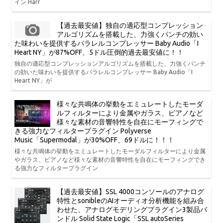
イン Harr
【過去最安値】独自の適応型コンプレッション
アルゴリズムを搭載した、力強くパンチの効い
た味わいを提供するパラレルコンプレッサー Baby Audio「I
Heart NY」が87%OFF、5ドル圧倒的過去最安値に！！
独自の適応型コンプレッションアルゴリズムを搭載した、力強くパンチ
の効いた味わいを提供するパラレルコンプレッサー Baby Audio「I
Heart NY」が
様々な共鳴体の挙動をエミュレートしたモーダ
ルフィルターにより金属やガラス、ピアノなど
様々な素材の音響特性を自在にモーフィングで
きる強力なフィルタープラグイン Polyverse
Music「Supermodal」が30%OFF、69ドルに！！！
様々な共鳴体の挙動をエミュレートしたモーダルフィルターにより金属
やガラス、ピアノなど様々な素材の音響特性を自在にモーフィングでき
る強力なフィルタープラグイン
【過去最安値】SSL 4000コンソールのアナログ
特性とsonibleのAIオーディオ分析機能を組み合
わせた、アナログモデリングプラグイン3製品バ
ンドル Solid State Logic「SSL autoSeries