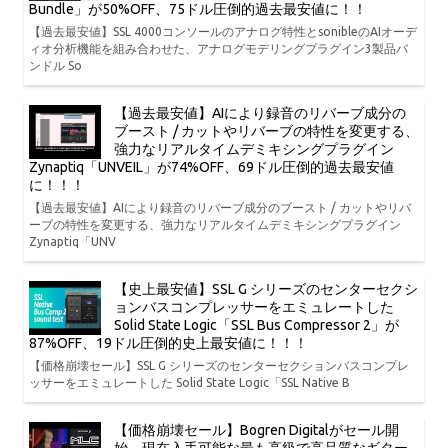
Bundle」が50%OFF、75ドル圧倒的過去最安値に！！
【過去最安値】SSL 4000コンソールのアナログ特性とsonibleのAIオーデ
ィオ分析機能を組み合わせた、アナログモデリングプラグイン3製品バ
ンドル So
【過去最安値】AIにより録音のリバーブ成分の
ブースト / カットやリバーブの特性を変更する、
強力なリアルタイムデミキシングプラグイン
Zynaptiq「UNVEIL」が74%OFF、69ドル圧倒的過去最安値
に！！！
【過去最安値】AIにより録音のリバーブ成分のブースト / カットやリバ
ーブの特性を変更する、強力なリアルタイムデミキシングプラグイン
Zynaptiq「UNV
【史上最安値】SSL G シリーズのセンターセクシ
ョンバスコンプレッサーをエミュレートした
Solid State Logic「SSL Bus Compressor 2」が
87%OFF、19ドル圧倒的史上最安値に！！！
【価格崩壊セール】SSL G シリーズのセンターセクションバスコンプレ
ッサーをエミュレートした Solid State Logic「SSL Native B
【価格崩壊セール】Bogren Digitalがセール開