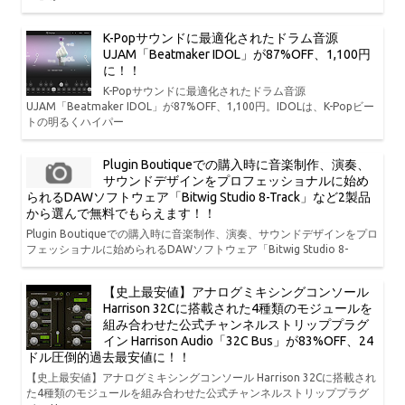
K-Popサウンドに最適化されたドラム音源
UJAM「Beatmaker IDOL」が87%OFF、1,100円
に！！
K-Popサウンドに最適化されたドラム音源
UJAM「Beatmaker IDOL」が87%OFF、1,100円。IDOLは、K-Popビー
トの明るくハイパー
Plugin Boutiqueでの購入時に音楽制作、演奏、
サウンドデザインをプロフェッショナルに始め
られるDAWソフトウェア「Bitwig Studio 8-Track」など2製品
から選んで無料でもらえます！！
Plugin Boutiqueでの購入時に音楽制作、演奏、サウンドデザインをプロ
フェッショナルに始められるDAWソフトウェア「Bitwig Studio 8-
【史上最安値】アナログミキシングコンソール
Harrison 32Cに搭載された4種類のモジュールを
組み合わせた公式チャンネルストリッププラグ
イン Harrison Audio「32C Bus」が83%OFF、24
ドル圧倒的過去最安値に！！
【史上最安値】アナログミキシングコンソール Harrison 32Cに搭載され
た4種類のモジュールを組み合わせた公式チャンネルストリッププラグ