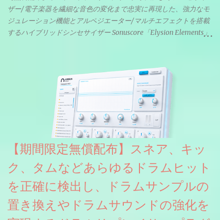
ザー/電子楽器を繊細な音色の変化まで忠実に再現した、強力なモ
ジュレーション機能とアルペジエーター/マルチエフェクトを搭載
するハイブリッドシンセサイザー Sonuscore「Elysion Elements」
リリース & 無料配布中。Elysion 2からライブラリを抜粋した製品
です。パフォーマンス機能とエディット機能以外全ての機能が使
えるようになっています。総容量も7GBを超えます。複数の設定に
より音色が作りこまれているため、あらかじめアルペジオがプロ
グラムされているプリセットも多いですが、アルペジオを切るこ
とももちろんできます。 ほとんどのシンセライブラリは、音を一
度サンプリングしてベロシティで音量を調整します。 しかし、
ELYSIONは違います。ビンテージシンセを含む様々な音源から、
複数のベロシティレイヤーにわたって録音し、各レイヤーを整形
【期間限定無償配布】スネア、キッ
することで、弱く演奏した場合と強く演奏した場合で、全く異な
る音色が得られます。単に音量を変えただけの同じ音ではありま
ク、タムなどあらゆるドラムヒット
せん。
を正確に検出し、ドラムサンプルの
置き換えやドラムサウンドの強化を