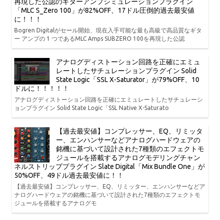
再現した公認のギターアンプシミュレーションプラグイン
「MLC S_Zero 100」が82%OFF、17ドル圧倒的過去最安値
に！！！
Bogren Digitalがセール開始、現在入手可能な最も高級で高品質なギタ
ー アンプの 1 つであるMLC Amps SUBZERO 100を再現した公認
アナログディストーション回路を正確にエミュ
レートしたサチュレーションプラグイン Solid
State Logic「SSL X-Saturator」が79%OFF、10
ドルに！！！！！
アナログディストーション回路を正確にエミュレートしたサチュレーシ
ョンプラグイン Solid State Logic「SSL Native X-Saturato
【過去最安値】コンプレッサー、EQ、リミッタ
ー、エンハンサーなどアナログハードウェアの
銘機に基づいて設計された7種類のエフェクトモ
ジュールを搭載するアナログモデリングチャン
ネルストリッププラグイン Slate Digital「Mix Bundle One」が
50%OFF、49ドル過去最安値に！！
【過去最安値】コンプレッサー、EQ、リミッター、エンハンサーなどア
ナログハードウェアの銘機に基づいて設計された7種類のエフェクトモ
ジュールを搭載するアナログモ