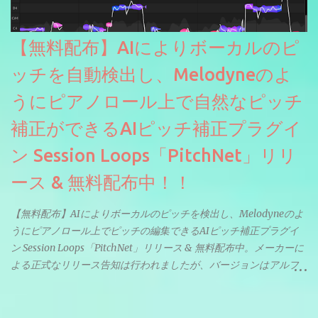
【無料配布】AIによりボーカルのピ
ッチを自動検出し、Melodyneのよ
うにピアノロール上で自然なピッチ
補正ができるAIピッチ補正プラグイ
ン Session Loops「PitchNet」リリ
ース & 無料配布中！！
【無料配布】AIによりボーカルのピッチを検出し、Melodyneのよ
うにピアノロール上でピッチの編集できるAIピッチ補正プラグイ
ン Session Loops「PitchNet」リリース & 無料配布中。メーカーに
よる正式なリリース告知は行われましたが、バージョンはアルフ
ァと記載されているようなので今後アップデートで細かいバグな
どが修正されていくのだと思われます。筆者もざっくりと確認し
たところ動作は問題なさそうです。KVR Developer Challenge