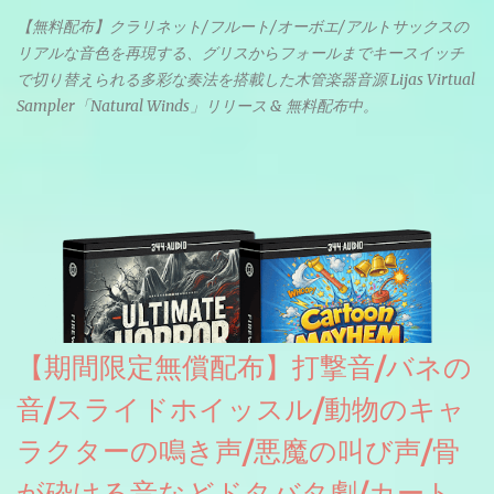
【無料配布】クラリネット/フルート/オーボエ/アルトサックスの
リアルな音色を再現する、グリスからフォールまでキースイッチ
で切り替えられる多彩な奏法を搭載した木管楽器音源 Lijas Virtual
Sampler「Natural Winds」リリース & 無料配布中。
【期間限定無償配布】打撃音/バネの
音/スライドホイッスル/動物のキャ
ラクターの鳴き声/悪魔の叫び声/骨
が砕ける音などドタバタ劇/カート