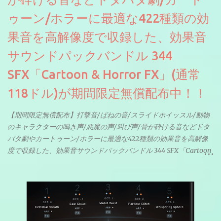
ゥーン/ホラーに最適な422種類の効
果音を高解像度で収録した、効果音
サウンドパックバンドル 344
SFX「Cartoon & Horror FX」(通常
118ドル)が期間限定無償配布中！！
【期間限定無償配布】打撃音/ばねの音/スライドホイッスル/動物
のキャラクターの鳴き声/悪魔の声/叫び声/骨が砕ける音などドタ
バタ劇やカートゥーン/ホラーに最適な422種類の効果音を高解像
度で収録した、効果音サウンドパックバンドル 344 SFX「Cartoon
& Horror FX」(通常118ドル)が期間限定無償配布中。サンプリン
グレート等もしっかりと業界水準を満たしております。