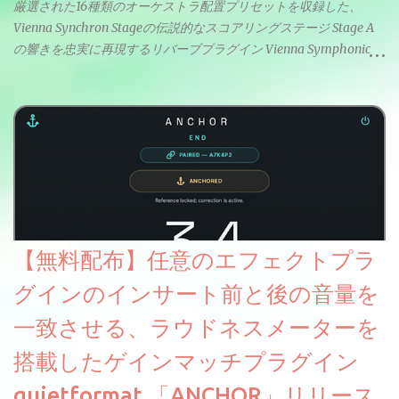
厳選された16種類のオーケストラ配置プリセットを収録した、
Vienna Synchron Stageの伝説的なスコアリングステージ Stage A
の響きを忠実に再現するリバーブプラグイン Vienna Symphonic
Library「Synchron Stage Reverb SO」が期間限定無償配布中。以
前2025年の年末に配布されていたLite版とは別物のようでフルバ
ージョンの制限がかなり緩和されていてより実用的。オーケスト
ラセッティングだけでなくボーカルミックスやピアノにも使えま
す。
【無料配布】任意のエフェクトプラ
グインのインサート前と後の音量を
一致させる、ラウドネスメーターを
搭載したゲインマッチプラグイン
quietformat 「ANCHOR」リリース