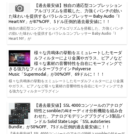
【過去最安値】独自の適応型コンプレッション
アルゴリズムを搭載した、力強くパンチの効い
た味わいを提供するパラレルコンプレッサー Baby Audio「I
Heart NY」が87%OFF、5ドル圧倒的過去最安値に！！
独自の適応型コンプレッションアルゴリズムを搭載した、力強くパンチ
の効いた味わいを提供するパラレルコンプレッサー Baby Audio「I
Heart NY」が
様々な共鳴体の挙動をエミュレートしたモーダ
ルフィルターにより金属やガラス、ピアノなど
様々な素材の音響特性を自在にモーフィングで
きる強力なフィルタープラグイン Polyverse
Music「Supermodal」が30%OFF、69ドルに！！！
様々な共鳴体の挙動をエミュレートしたモーダルフィルターにより金属
やガラス、ピアノなど様々な素材の音響特性を自在にモーフィングでき
る強力なフィルタープラグイン
【過去最安値】SSL 4000コンソールのアナログ
特性とsonibleのAIオーディオ分析機能を組み合
わせた、アナログモデリングプラグイン3製品バ
ンドル Solid State Logic「SSL autoSeries
Bundle」が50%OFF、75ドル圧倒的過去最安値に！！
【過去最安値】SSL 4000コンソールのアナログ特性とsonibleのAIオーデ