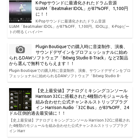
K-Popサウンドに最適化されたドラム音源
UJAM「Beatmaker IDOL」が87%OFF、1,100円
に！！
K-Popサウンドに最適化されたドラム音源
UJAM「Beatmaker IDOL」が87%OFF、1,100円。IDOLは、K-Popビー
トの明るくハイパー
Plugin Boutiqueでの購入時に音楽制作、演奏、
サウンドデザインをプロフェッショナルに始め
られるDAWソフトウェア「Bitwig Studio 8-Track」など2製品
から選んで無料でもらえます！！
Plugin Boutiqueでの購入時に音楽制作、演奏、サウンドデザインをプロ
フェッショナルに始められるDAWソフトウェア「Bitwig Studio 8-
【史上最安値】アナログミキシングコンソール
Harrison 32Cに搭載された4種類のモジュールを
組み合わせた公式チャンネルストリッププラグ
イン Harrison Audio「32C Bus」が83%OFF、24
ドル圧倒的過去最安値に！！
【史上最安値】アナログミキシングコンソール Harrison 32Cに搭載され
た4種類のモジュールを組み合わせた公式チャンネルストリッププラグ
イン Harr