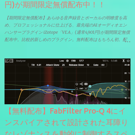
円)が期間限定無償配布中！！
【期間限定無償配布】あらゆる音声録音とボーカルの明瞭度を高
め、プロフェッショナルに仕上げる、最先端のAIオーディオエン
ハンサープラグイン iZotope「VEA」(通常4,901円)が期間限定無償
配布中。比較的新しめのプラグイン。無料配布はもちろん初。配
信やナレーションにもぴったり。ボーカルミックスやVTuberさん
にも。
【無料配布】FabFilter Pro-Q 4にイ
ンスパイアされて設計された耳障り
なレゾナンスを動的に制御するスペ