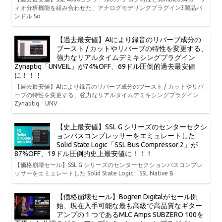
ィオ分析機能を組み合わせた、アナログモデリングプラグイン3製品バ
ンドル So
【過去最安値】AIにより録音のリバーブ成分の
ブースト / カットやリバーブの特性を変更する、
強力なリアルタイムデミキシングプラグイン
Zynaptiq「UNVEIL」が74%OFF、69ドル圧倒的過去最安値
に！！！
【過去最安値】AIにより録音のリバーブ成分のブースト / カットやリバ
ーブの特性を変更する、強力なリアルタイムデミキシングプラグイン
Zynaptiq「UNV
【史上最安値】SSL G シリーズのセンターセクシ
ョンバスコンプレッサーをエミュレートした
Solid State Logic「SSL Bus Compressor 2」が
87%OFF、19ドル圧倒的史上最安値に！！！
【価格崩壊セール】SSL G シリーズのセンターセクションバスコンプレ
ッサーをエミュレートした Solid State Logic「SSL Native B
【価格崩壊セール】Bogren Digitalがセール開
始、現在入手可能な最も高級で高品質なギター
アンプの 1 つであるMLC Amps SUBZERO 100を