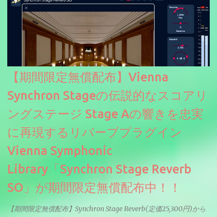
【期間限定無償配布】Vienna
Synchron Stageの伝説的なスコアリ
ングステージ Stage Aの響きを忠実
に再現するリバーブプラグイン
Vienna Symphonic
Library「Synchron Stage Reverb
SO」が期間限定無償配布中！！
【期間限定無償配布】Synchron Stage Reverb(定価25,300円)から