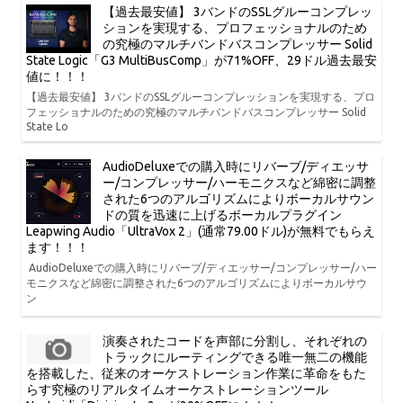
【過去最安値】 3バンドのSSLグルーコンプレッ
ションを実現する、プロフェッショナルのため
の究極のマルチバンドバスコンプレッサー Solid
State Logic「G3 MultiBusComp」が71%OFF、29ドル過去最安
値に！！！
【過去最安値】 3バンドのSSLグルーコンプレッションを実現する、プロ
フェッショナルのための究極のマルチバンドバスコンプレッサー Solid
State Lo
AudioDeluxeでの購入時にリバーブ/ディエッサ
ー/コンプレッサー/ハーモニクスなど綿密に調整
された6つのアルゴリズムによりボーカルサウン
ドの質を迅速に上げるボーカルプラグイン
Leapwing Audio「UltraVox 2」(通常79.00ドル)が無料でもらえ
ます！！！
AudioDeluxeでの購入時にリバーブ/ディエッサー/コンプレッサー/ハー
モニクスなど綿密に調整された6つのアルゴリズムによりボーカルサウ
ン
演奏されたコードを声部に分割し、それぞれの
トラックにルーティングできる唯一無二の機能
を搭載した、従来のオーケストレーション作業に革命をもた
らす究極のリアルタイムオーケストレーションツール