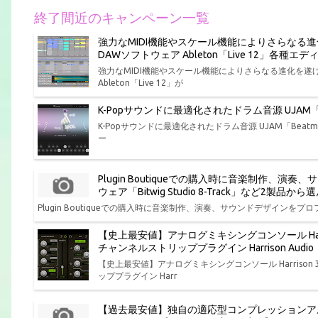
終了間近のキャンペーン一覧
強力なMIDI機能やスケール機能によりさらなる
DAWソフトウェア Ableton「Live 12」各
強力なMIDI機能やスケール機能によりさらなる進化を
Ableton「Live 12」が
K-Popサウンドに最適化されたドラム音源 UJAM「Bea
K-Popサウンドに最適化されたドラム音源 UJAM「Beatmak
ー
Plugin Boutiqueでの購入時に音楽制作
ウェア「Bitwig Studio 8-Track」など2製
Plugin Boutiqueでの購入時に音楽制作、演奏、サウンドデザインをプロフ
【史上最安値】アナログミキシングコンソール Har
チャンネルストリッププラグイン Harrison Aud
【史上最安値】アナログミキシングコンソール Harris
ッププラグイン Harr
【過去最安値】独自の適応型コンプレッションア