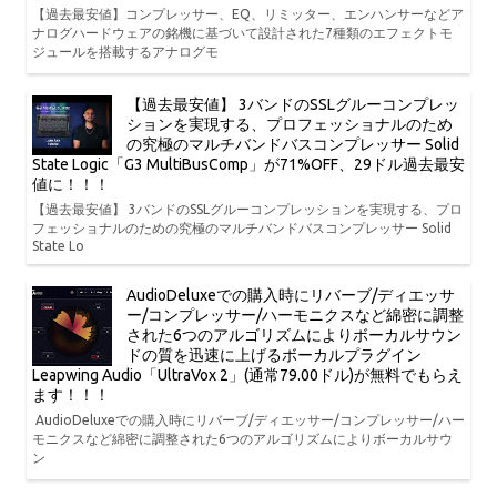
【過去最安値】コンプレッサー、EQ、リミッター、エンハンサーなどア
ナログハードウェアの銘機に基づいて設計された7種類のエフェクトモ
ジュールを搭載するアナログモ
【過去最安値】 3バンドのSSLグルーコンプレッ
ションを実現する、プロフェッショナルのため
の究極のマルチバンドバスコンプレッサー Solid
State Logic「G3 MultiBusComp」が71%OFF、29ドル過去最安
値に！！！
【過去最安値】 3バンドのSSLグルーコンプレッションを実現する、プロ
フェッショナルのための究極のマルチバンドバスコンプレッサー Solid
State Lo
AudioDeluxeでの購入時にリバーブ/ディエッサ
ー/コンプレッサー/ハーモニクスなど綿密に調整
された6つのアルゴリズムによりボーカルサウン
ドの質を迅速に上げるボーカルプラグイン
Leapwing Audio「UltraVox 2」(通常79.00ドル)が無料でもらえ
ます！！！
AudioDeluxeでの購入時にリバーブ/ディエッサー/コンプレッサー/ハー
モニクスなど綿密に調整された6つのアルゴリズムによりボーカルサウ
ン