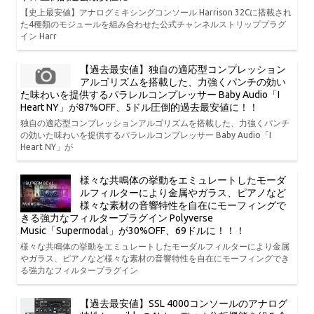
【史上最安値】アナログミキシングコンソール Harrison 32Cに搭載され
た4種類のモジュールを組み合わせた公式チャンネルストリッププラグ
イン Harr
【過去最安値】独自の適応型コンプレッション
アルゴリズムを搭載した、力強くパンチの効い
た味わいを提供するパラレルコンプレッサー Baby Audio「I
Heart NY」が87%OFF、5ドル圧倒的過去最安値に！！
独自の適応型コンプレッションアルゴリズムを搭載した、力強くパンチ
の効いた味わいを提供するパラレルコンプレッサー Baby Audio「I
Heart NY」が
様々な共鳴体の挙動をエミュレートしたモーダ
ルフィルターにより金属やガラス、ピアノなど
様々な素材の音響特性を自在にモーフィングで
きる強力なフィルタープラグイン Polyverse
Music「Supermodal」が30%OFF、69ドルに！！！
様々な共鳴体の挙動をエミュレートしたモーダルフィルターにより金属
やガラス、ピアノなど様々な素材の音響特性を自在にモーフィングでき
る強力なフィルタープラグイン
【過去最安値】SSL 4000コンソールのアナログ