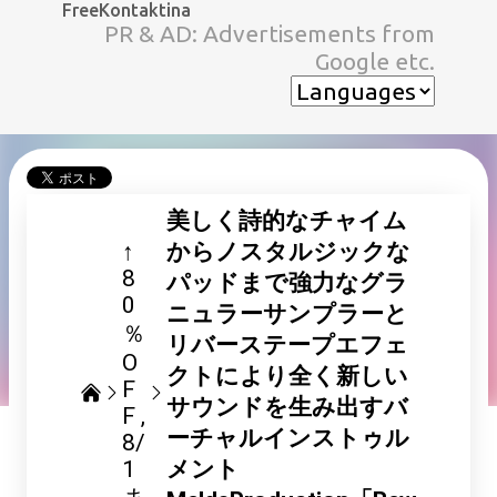
FreeKontaktina
スキップしてメイン コンテンツに移動
PR & AD: Advertisements from
Google etc.
美しく詩的なチャイム
↑
からノスタルジックな
8
パッドまで強力なグラ
0
ニュラーサンプラーと
％
リバーステープエフェ
O
クトにより全く新しい
F
サウンドを生み出すバ
F
ーチャルインストゥル
8/
1
メント