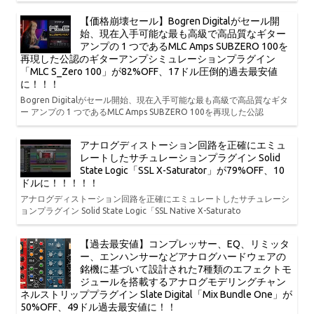
【価格崩壊セール】Bogren Digitalがセール開
始、現在入手可能な最も高級で高品質なギター
アンプの 1 つであるMLC Amps SUBZERO 100を
再現した公認のギターアンプシミュレーションプラグイン
「MLC S_Zero 100」が82%OFF、17ドル圧倒的過去最安値
に！！！
Bogren Digitalがセール開始、現在入手可能な最も高級で高品質なギタ
ー アンプの 1 つであるMLC Amps SUBZERO 100を再現した公認
アナログディストーション回路を正確にエミュ
レートしたサチュレーションプラグイン Solid
State Logic「SSL X-Saturator」が79%OFF、10
ドルに！！！！！
アナログディストーション回路を正確にエミュレートしたサチュレーシ
ョンプラグイン Solid State Logic「SSL Native X-Saturato
【過去最安値】コンプレッサー、EQ、リミッタ
ー、エンハンサーなどアナログハードウェアの
銘機に基づいて設計された7種類のエフェクトモ
ジュールを搭載するアナログモデリングチャン
ネルストリッププラグイン Slate Digital「Mix Bundle One」が
50%OFF、49ドル過去最安値に！！