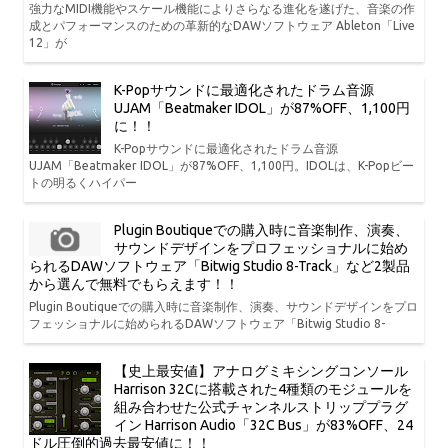
強力なMIDI機能やスケール機能によりさらなる進化を遂げた、音楽の作
成とパフォーマンスのための革新的なDAWソフトウェア Ableton「Live
12」が
K-Popサウンドに最適化されたドラム音源
UJAM「Beatmaker IDOL」が87%OFF、1,100円
に！！
K-Popサウンドに最適化されたドラム音源
UJAM「Beatmaker IDOL」が87%OFF、1,100円。IDOLは、K-Popビー
トの明るくハイパー
Plugin Boutiqueでの購入時に音楽制作、演奏、
サウンドデザインをプロフェッショナルに始め
られるDAWソフトウェア「Bitwig Studio 8-Track」など2製品
から選んで無料でもらえます！！
Plugin Boutiqueでの購入時に音楽制作、演奏、サウンドデザインをプロ
フェッショナルに始められるDAWソフトウェア「Bitwig Studio 8-
【史上最安値】アナログミキシングコンソール
Harrison 32Cに搭載された4種類のモジュールを
組み合わせた公式チャンネルストリッププラグ
イン Harrison Audio「32C Bus」が83%OFF、24
ドル圧倒的過去最安値に！！