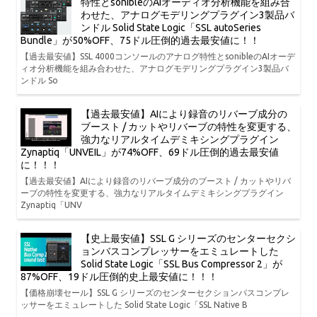
特性とsonibleのAIオーディオ分析機能を組み合
わせた、アナログモデリングプラグイン3製品バ
ンドル Solid State Logic「SSL autoSeries
Bundle」が50%OFF、75ドル圧倒的過去最安値に！！
【過去最安値】SSL 4000コンソールのアナログ特性とsonibleのAIオーデ
ィオ分析機能を組み合わせた、アナログモデリングプラグイン3製品バ
ンドル So
【過去最安値】AIにより録音のリバーブ成分の
ブースト / カットやリバーブの特性を変更する、
強力なリアルタイムデミキシングプラグイン
Zynaptiq「UNVEIL」が74%OFF、69ドル圧倒的過去最安値
に！！！
【過去最安値】AIにより録音のリバーブ成分のブースト / カットやリバ
ーブの特性を変更する、強力なリアルタイムデミキシングプラグイン
Zynaptiq「UNV
【史上最安値】SSL G シリーズのセンターセクシ
ョンバスコンプレッサーをエミュレートした
Solid State Logic「SSL Bus Compressor 2」が
87%OFF、19ドル圧倒的史上最安値に！！！
【価格崩壊セール】SSL G シリーズのセンターセクションバスコンプレ
ッサーをエミュレートした Solid State Logic「SSL Native B