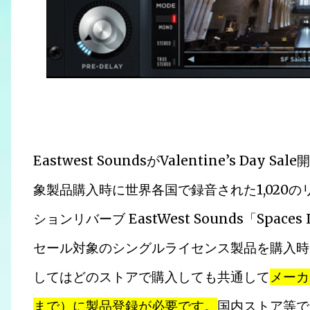
Eastwest SoundsがValentine’s D
象製品購入時に世界各国で録音された1,020
ションリバーブ EastWest Sounds「Space
セール対象のシングルライセンス製品を購入時「S
してはどのストアで購入しても共通して
メーカ
まで）に製品登録が必要です。
国内ストア等で