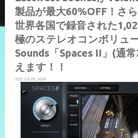
製品が最大60%OFF！さ
世界各国で録音された1,0
極のステレオコンボリューシ
Sounds「Spaces II」
えます！！
日付:
2月 05, 2026