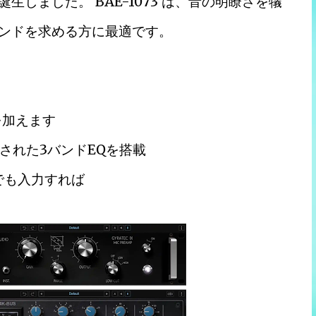
生しました。 BAE-1073 は、音の明瞭さを犠
ウンドを求める方に最適です。
を加えます
された3バンドEQを搭載
入​​力すれば