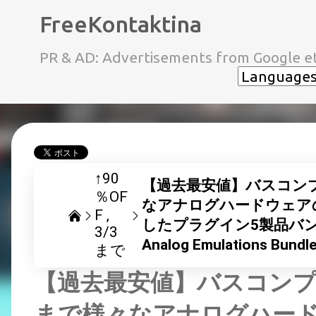
FreeKontaktina
PR & AD: Advertisements from Google et
↑90
【過去最安値】バスコン
％OF
なアナログハードウェア
F
したプラグイン5製品バンドル An
3/3
Analog Emulations 
まで
【過去最安値】バスコン
まで様々なアナログハー