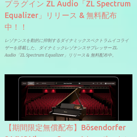
プラグイン ZL Audio「ZL Spectrum
Equalizer」リリース & 無料配布
中！！
レゾナンスを動的に抑制するダイナミックスペクトラムイコライ
ザーを搭載した、ダイナミックレゾナンスサプレッサー ZL
Audio「ZL Spectrum Equalizer」リリース & 無料配布中。
【期間限定無償配布】Bösendorfer