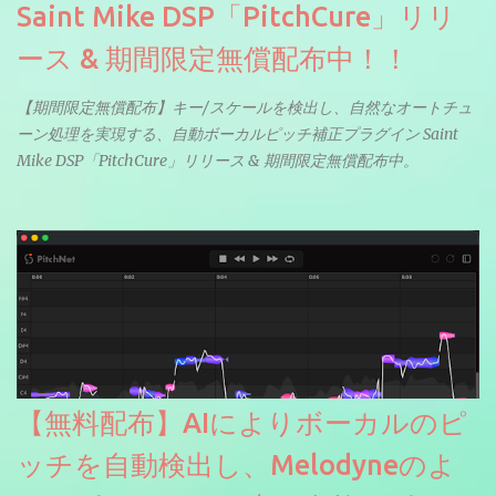
Saint Mike DSP「PitchCure」リリ
ース & 期間限定無償配布中！！
【期間限定無償配布】キー/スケールを検出し、自然なオートチュ
ーン処理を実現する、自動ボーカルピッチ補正プラグイン Saint
Mike DSP「PitchCure」リリース & 期間限定無償配布中。
【無料配布】AIによりボーカルのピ
ッチを自動検出し、Melodyneのよ