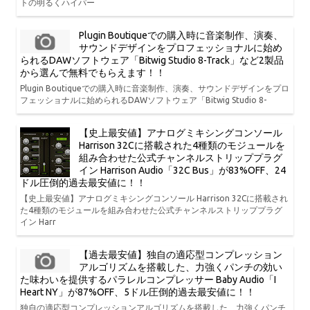
トの明るくハイパー
Plugin Boutiqueでの購入時に音楽制作、演奏、
サウンドデザインをプロフェッショナルに始め
られるDAWソフトウェア「Bitwig Studio 8-Track」など2製品
から選んで無料でもらえます！！
Plugin Boutiqueでの購入時に音楽制作、演奏、サウンドデザインをプロ
フェッショナルに始められるDAWソフトウェア「Bitwig Studio 8-
【史上最安値】アナログミキシングコンソール
Harrison 32Cに搭載された4種類のモジュールを
組み合わせた公式チャンネルストリッププラグ
イン Harrison Audio「32C Bus」が83%OFF、24
ドル圧倒的過去最安値に！！
【史上最安値】アナログミキシングコンソール Harrison 32Cに搭載され
た4種類のモジュールを組み合わせた公式チャンネルストリッププラグ
イン Harr
【過去最安値】独自の適応型コンプレッション
アルゴリズムを搭載した、力強くパンチの効い
た味わいを提供するパラレルコンプレッサー Baby Audio「I
Heart NY」が87%OFF、5ドル圧倒的過去最安値に！！
独自の適応型コンプレッションアルゴリズムを搭載した、力強くパンチ