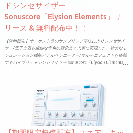
ドシンセサイザー
Sonuscore「Elysion Elements」リ
リース & 無料配布中！！
【無料配布】オーケストラのサンプリング手法によりシンセサイ
ザー/電子楽器を繊細な音色の変化まで忠実に再現した、強力なモ
ジュレーション機能とアルペジエーター/マルチエフェクトを搭載
するハイブリッドシンセサイザー Sonuscore「Elysion Elements」
リリース & 無料配布中。Elysion 2からライブラリを抜粋した製品
です。パフォーマンス機能とエディット機能以外全ての機能が使
えるようになっています。総容量も7GBを超えます。複数の設定に
より音色が作りこまれているため、あらかじめアルペジオがプロ
グラムされているプリセットも多いですが、アルペジオを切るこ
とももちろんできます。 ほとんどのシンセライブラリは、音を一
度サンプリングしてベロシティで音量を調整します。 しかし、
ELYSIONは違います。ビンテージシンセを含む様々な音源から、
複数のベロシティレイヤーにわたって録音し、各レイヤーを整形
【期間限定無償配布】スネア、キッ