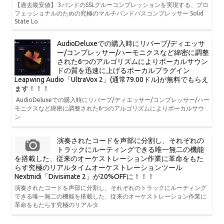
【過去最安値】 3バンドのSSLグルーコンプレッションを実現する、プロ
フェッショナルのための究極のマルチバンドバスコンプレッサー Solid
State Lo
AudioDeluxeでの購入時にリバーブ/ディエッサ
ー/コンプレッサー/ハーモニクスなど綿密に調整
された6つのアルゴリズムによりボーカルサウン
ドの質を迅速に上げるボーカルプラグイン
Leapwing Audio「UltraVox 2」(通常79.00ドル)が無料でもらえ
ます！！！
AudioDeluxeでの購入時にリバーブ/ディエッサー/コンプレッサー/ハー
モニクスなど綿密に調整された6つのアルゴリズムによりボーカルサウ
ン
演奏されたコードを声部に分割し、それぞれの
トラックにルーティングできる唯一無二の機能
を搭載した、従来のオーケストレーション作業に革命をもた
らす究極のリアルタイムオーケストレーションツール
Nextmidi「Divisimate 2」が20%OFFに！！！
演奏されたコードを声部に分割し、それぞれのトラックにルーティング
できる唯一無二の機能を搭載した、従来のオーケストレーション作業に
革命をもたらす究極のリアルタ