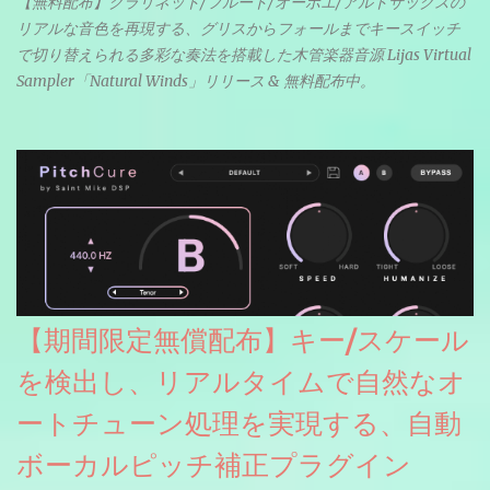
【無料配布】クラリネット/フルート/オーボエ/アルトサックスの
リアルな音色を再現する、グリスからフォールまでキースイッチ
で切り替えられる多彩な奏法を搭載した木管楽器音源 Lijas Virtual
Sampler「Natural Winds」リリース & 無料配布中。
【期間限定無償配布】キー/スケール
を検出し、リアルタイムで自然なオ
ートチューン処理を実現する、自動
ボーカルピッチ補正プラグイン