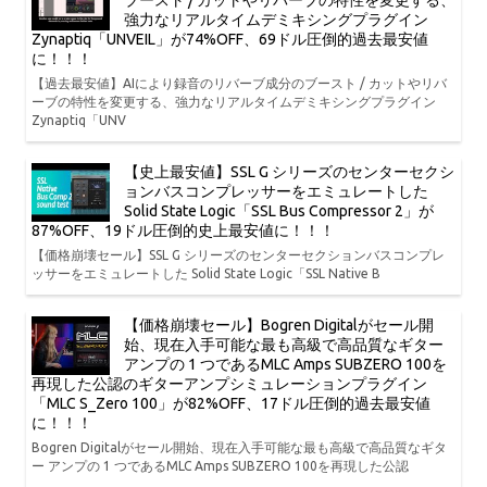
ブースト / カットやリバーブの特性を変更する、
強力なリアルタイムデミキシングプラグイン
Zynaptiq「UNVEIL」が74%OFF、69ドル圧倒的過去最安値
に！！！
【過去最安値】AIにより録音のリバーブ成分のブースト / カットやリバ
ーブの特性を変更する、強力なリアルタイムデミキシングプラグイン
Zynaptiq「UNV
【史上最安値】SSL G シリーズのセンターセクシ
ョンバスコンプレッサーをエミュレートした
Solid State Logic「SSL Bus Compressor 2」が
87%OFF、19ドル圧倒的史上最安値に！！！
【価格崩壊セール】SSL G シリーズのセンターセクションバスコンプレ
ッサーをエミュレートした Solid State Logic「SSL Native B
【価格崩壊セール】Bogren Digitalがセール開
始、現在入手可能な最も高級で高品質なギター
アンプの 1 つであるMLC Amps SUBZERO 100を
再現した公認のギターアンプシミュレーションプラグイン
「MLC S_Zero 100」が82%OFF、17ドル圧倒的過去最安値
に！！！
Bogren Digitalがセール開始、現在入手可能な最も高級で高品質なギタ
ー アンプの 1 つであるMLC Amps SUBZERO 100を再現した公認