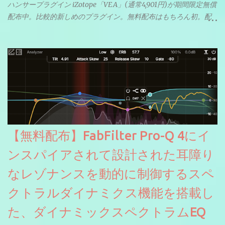
ハンサープラグイン iZotope「VEA」(通常4,901円)が期間限定無償
配布中。比較的新しめのプラグイン。無料配布はもちろん初。配
信やナレーションにもぴったり。ボーカルミックスやVTuberさん
にも。
【無料配布】FabFilter Pro-Q 4にイ
ンスパイアされて設計された耳障り
なレゾナンスを動的に制御するスペ
クトラルダイナミクス機能を搭載し
た、ダイナミックスペクトラムEQ