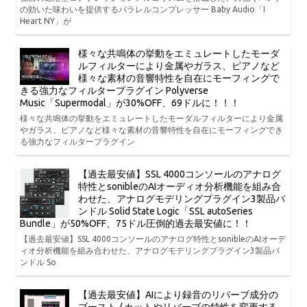
の効いた味わいを提供するパラレルコンプレッサー Baby Audio「I
Heart NY」が
様々な共鳴体の挙動をエミュレートしたモーダ
ルフィルターにより金属やガラス、ピアノなど
様々な素材の音響特性を自在にモーフィングで
きる強力なフィルタープラグイン Polyverse
Music「Supermodal」が30%OFF、69ドルに！！！
様々な共鳴体の挙動をエミュレートしたモーダルフィルターにより金属
やガラス、ピアノなど様々な素材の音響特性を自在にモーフィングでき
る強力なフィルタープラグイン
【過去最安値】SSL 4000コンソールのアナログ
特性とsonibleのAIオーディオ分析機能を組み合
わせた、アナログモデリングプラグイン3製品バ
ンドル Solid State Logic「SSL autoSeries
Bundle」が50%OFF、75ドル圧倒的過去最安値に！！
【過去最安値】SSL 4000コンソールのアナログ特性とsonibleのAIオーデ
ィオ分析機能を組み合わせた、アナログモデリングプラグイン3製品バ
ンドル So
【過去最安値】AIにより録音のリバーブ成分の