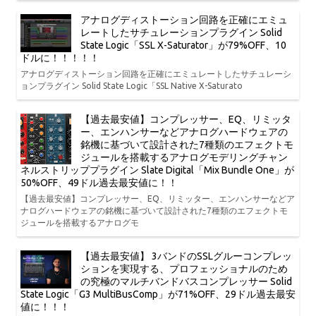
アナログディストーション回路を正確にエミュ
レートしたサチュレーションプラグイン Solid
State Logic「SSL X-Saturator」が79%OFF、10
ドルに！！！！！
アナログディストーション回路を正確にエミュレートしたサチュレーシ
ョンプラグイン Solid State Logic「SSL Native X-Saturato
【過去最安値】コンプレッサー、EQ、リミッタ
ー、エンハンサーなどアナログハードウェアの
銘機に基づいて設計された7種類のエフェクトモ
ジュールを搭載するアナログモデリングチャン
ネルストリッププラグイン Slate Digital「Mix Bundle One」が
50%OFF、49ドル過去最安値に！！
【過去最安値】コンプレッサー、EQ、リミッター、エンハンサーなどア
ナログハードウェアの銘機に基づいて設計された7種類のエフェクトモ
ジュールを搭載するアナログモ
【過去最安値】 3バンドのSSLグルーコンプレッ
ションを実現する、プロフェッショナルのため
の究極のマルチバンドバスコンプレッサー Solid
State Logic「G3 MultiBusComp」が71%OFF、29ドル過去最安
値に！！！