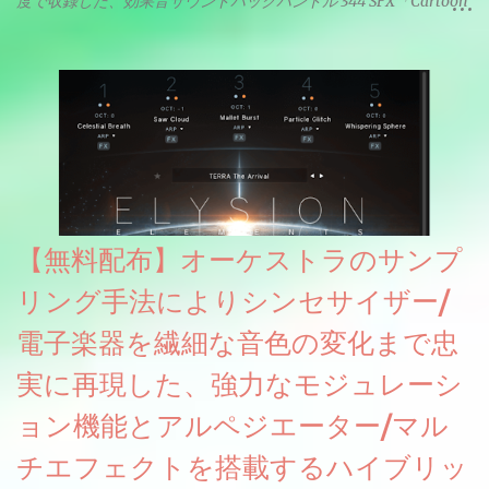
度で収録した、効果音サウンドパックバンドル 344 SFX「Cartoon
& Horror FX」(通常118ドル)が期間限定無償配布中。サンプリン
グレート等もしっかりと業界水準を満たしております。
【無料配布】オーケストラのサンプ
リング手法によりシンセサイザー/
電子楽器を繊細な音色の変化まで忠
実に再現した、強力なモジュレーシ
ョン機能とアルペジエーター/マル
チエフェクトを搭載するハイブリッ