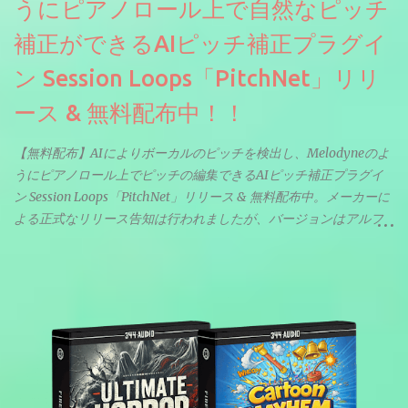
うにピアノロール上で自然なピッチ
補正ができるAIピッチ補正プラグイ
ン Session Loops「PitchNet」リリ
ース & 無料配布中！！
【無料配布】AIによりボーカルのピッチを検出し、Melodyneのよ
うにピアノロール上でピッチの編集できるAIピッチ補正プラグイ
ン Session Loops「PitchNet」リリース & 無料配布中。メーカーに
よる正式なリリース告知は行われましたが、バージョンはアルフ
ァと記載されているようなので今後アップデートで細かいバグな
どが修正されていくのだと思われます。筆者もざっくりと確認し
たところ動作は問題なさそうです。KVR Developer Challenge
2026に出品されている製品になります。国内代理店でも取り扱い
のあるDrumNetのメーカーです。調べたところによるとオープン
ソースを元に設計・改良した製品のようです。