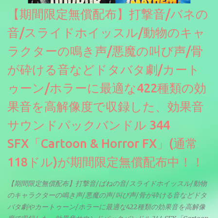
【期間限定無償配布】打撃音/バネの
音/スライドホイッスル/動物のキャ
ラクターの鳴き声/悪魔の叫び声/骨
が砕ける音などドタバタ劇/カート
ゥーン/ホラーに最適な422種類の効
果音を高解像度で収録した、効果音
サウンドパックバンドル 344
SFX「Cartoon & Horror FX」(通常
118ドル)が期間限定無償配布中！！
【期間限定無償配布】打撃音/ばねの音/スライドホイッスル/動物
のキャラクターの鳴き声/悪魔の声/叫び声/骨が砕ける音などドタ
バタ劇やカートゥーン/ホラーに最適な422種類の効果音を高解像