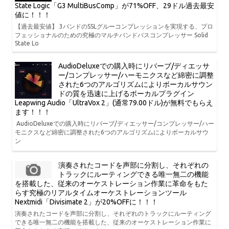
State Logic「G3 MultiBusComp」が71%OFF、29ドル過去最安
値に！！！
【過去最安値】 3バンドのSSLグルーコンプレッションを実現する、プロ
フェッショナルのための究極のマルチバンドバスコンプレッサー Solid
State Lo
AudioDeluxeでの購入時にリバーブ/ディエッサ
ー/コンプレッサー/ハーモニクスなど綿密に調整
された6つのアルゴリズムによりボーカルサウン
ドの質を迅速に上げるボーカルプラグイン
Leapwing Audio「UltraVox 2」(通常79.00ドル)が無料でもらえ
ます！！！
AudioDeluxeでの購入時にリバーブ/ディエッサー/コンプレッサー/ハー
モニクスなど綿密に調整された6つのアルゴリズムによりボーカルサウ
ン
演奏されたコードを声部に分割し、それぞれの
トラックにルーティングできる唯一無二の機能
を搭載した、従来のオーケストレーション作業に革命をもた
らす究極のリアルタイムオーケストレーションツール
Nextmidi「Divisimate 2」が20%OFFに！！！
演奏されたコードを声部に分割し、それぞれのトラックにルーティング
できる唯一無二の機能を搭載した、従来のオーケストレーション作業に