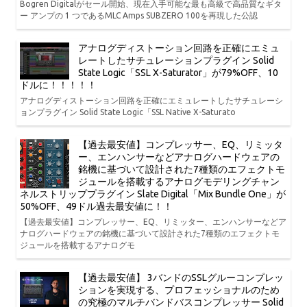
Bogren Digitalがセール開始、現在入手可能な最も高級で高品質なギタ
ー アンプの 1 つであるMLC Amps SUBZERO 100を再現した公認
アナログディストーション回路を正確にエミュ
レートしたサチュレーションプラグイン Solid
State Logic「SSL X-Saturator」が79%OFF、10
ドルに！！！！！
アナログディストーション回路を正確にエミュレートしたサチュレーシ
ョンプラグイン Solid State Logic「SSL Native X-Saturato
【過去最安値】コンプレッサー、EQ、リミッタ
ー、エンハンサーなどアナログハードウェアの
銘機に基づいて設計された7種類のエフェクトモ
ジュールを搭載するアナログモデリングチャン
ネルストリッププラグイン Slate Digital「Mix Bundle One」が
50%OFF、49ドル過去最安値に！！
【過去最安値】コンプレッサー、EQ、リミッター、エンハンサーなどア
ナログハードウェアの銘機に基づいて設計された7種類のエフェクトモ
ジュールを搭載するアナログモ
【過去最安値】 3バンドのSSLグルーコンプレッ
ションを実現する、プロフェッショナルのため
の究極のマルチバンドバスコンプレッサー Solid