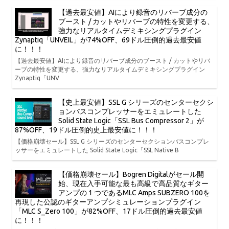
【過去最安値】AIにより録音のリバーブ成分の
ブースト / カットやリバーブの特性を変更する、
強力なリアルタイムデミキシングプラグイン
Zynaptiq「UNVEIL」が74%OFF、69ドル圧倒的過去最安値
に！！！
【過去最安値】AIにより録音のリバーブ成分のブースト / カットやリバ
ーブの特性を変更する、強力なリアルタイムデミキシングプラグイン
Zynaptiq「UNV
【史上最安値】SSL G シリーズのセンターセクシ
ョンバスコンプレッサーをエミュレートした
Solid State Logic「SSL Bus Compressor 2」が
87%OFF、19ドル圧倒的史上最安値に！！！
【価格崩壊セール】SSL G シリーズのセンターセクションバスコンプレ
ッサーをエミュレートした Solid State Logic「SSL Native B
【価格崩壊セール】Bogren Digitalがセール開
始、現在入手可能な最も高級で高品質なギター
アンプの 1 つであるMLC Amps SUBZERO 100を
再現した公認のギターアンプシミュレーションプラグイン
「MLC S_Zero 100」が82%OFF、17ドル圧倒的過去最安値
に！！！