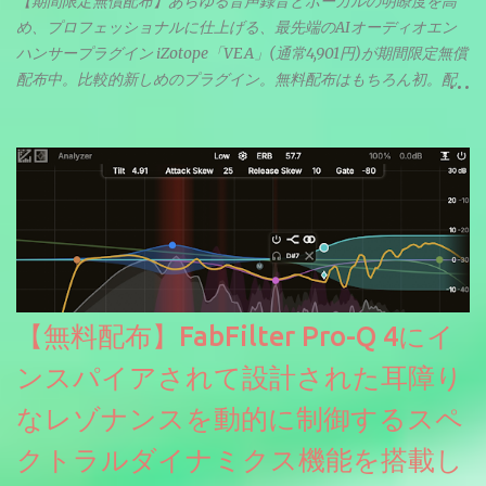
【期間限定無償配布】あらゆる音声録音とボーカルの明瞭度を高
め、プロフェッショナルに仕上げる、最先端のAIオーディオエン
ハンサープラグイン iZotope「VEA」(通常4,901円)が期間限定無償
配布中。比較的新しめのプラグイン。無料配布はもちろん初。配
信やナレーションにもぴったり。ボーカルミックスやVTuberさん
にも。
【無料配布】FabFilter Pro-Q 4にイ
ンスパイアされて設計された耳障り
なレゾナンスを動的に制御するスペ
クトラルダイナミクス機能を搭載し