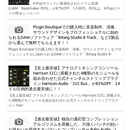
K-Popサウンドに最適化されたドラム音源
UJAM「Beatmaker IDOL」が87%OFF、1,100円。IDOLは、K-Popビー
トの明るくハイパー
Plugin Boutiqueでの購入時に音楽制作、演奏、
サウンドデザインをプロフェッショナルに始め
られるDAWソフトウェア「Bitwig Studio 8-Track」など2製品
から選んで無料でもらえます！！
Plugin Boutiqueでの購入時に音楽制作、演奏、サウンドデザインをプロ
フェッショナルに始められるDAWソフトウェア「Bitwig Studio 8-
【史上最安値】アナログミキシングコンソール
Harrison 32Cに搭載された4種類のモジュールを
組み合わせた公式チャンネルストリッププラグ
イン Harrison Audio「32C Bus」が83%OFF、24
ドル圧倒的過去最安値に！！
【史上最安値】アナログミキシングコンソール Harrison 32Cに搭載され
た4種類のモジュールを組み合わせた公式チャンネルストリッププラグ
イン Harr
【過去最安値】独自の適応型コンプレッション
アルゴリズムを搭載した、力強くパンチの効い
た味わいを提供するパラレルコンプレッサー Baby Audio「I