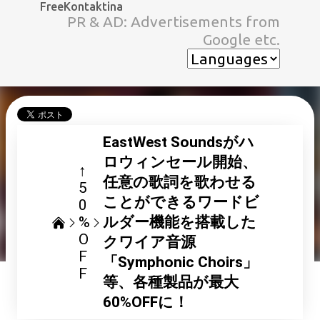
FreeKontaktina
スキップしてメイン コンテンツに移動
PR & AD: Advertisements from
Google etc.
EastWest Soundsがハ
ロウィンセール開始、
↑
任意の歌詞を歌わせる
5
ことができるワードビ
0
%
ルダー機能を搭載した
O
クワイア音源
F
「Symphonic Choirs」
F
等、各種製品が最大
60%OFFに！