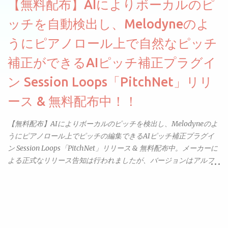
【無料配布】AIによりボーカルのピ
ッチを自動検出し、Melodyneのよ
うにピアノロール上で自然なピッチ
補正ができるAIピッチ補正プラグイ
ン Session Loops「PitchNet」リリ
ース & 無料配布中！！
【無料配布】AIによりボーカルのピッチを検出し、Melodyneのよ
うにピアノロール上でピッチの編集できるAIピッチ補正プラグイ
ン Session Loops「PitchNet」リリース & 無料配布中。メーカーに
よる正式なリリース告知は行われましたが、バージョンはアルフ
ァと記載されているようなので今後アップデートで細かいバグな
どが修正されていくのだと思われます。筆者もざっくりと確認し
たところ動作は問題なさそうです。KVR Developer Challenge
2026に出品されている製品になります。国内代理店でも取り扱い
のあるDrumNetのメーカーです。調べたところによるとオープン