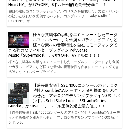
Heart NY」が87%OFF、5ドル圧倒的過去最安値に！！
独自の適応型コンプレッションアルゴリズムを搭載した、力強くパンチ
の効いた味わいを提供するパラレルコンプレッサー Baby Audio「I
Heart NY」が
様々な共鳴体の挙動をエミュレートしたモーダ
ルフィルターにより金属やガラス、ピアノなど
様々な素材の音響特性を自在にモーフィングで
きる強力なフィルタープラグイン Polyverse
Music「Supermodal」が30%OFF、69ドルに！！！
様々な共鳴体の挙動をエミュレートしたモーダルフィルターにより金属
やガラス、ピアノなど様々な素材の音響特性を自在にモーフィングでき
る強力なフィルタープラグイン
【過去最安値】SSL 4000コンソールのアナログ
特性とsonibleのAIオーディオ分析機能を組み合
わせた、アナログモデリングプラグイン3製品バ
ンドル Solid State Logic「SSL autoSeries
Bundle」が50%OFF、75ドル圧倒的過去最安値に！！
【過去最安値】SSL 4000コンソールのアナログ特性とsonibleのAIオーデ
ィオ分析機能を組み合わせた、アナログモデリングプラグイン3製品バ
ンドル So