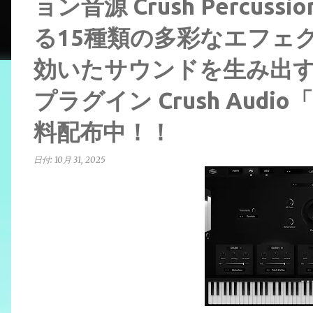
ョン音源 Crush Percuss
る15種類の多彩なエフェ
効いたサウンドを生み出
プラグイン Crush Audio
料配布中！！
日付:
10月 31, 2025