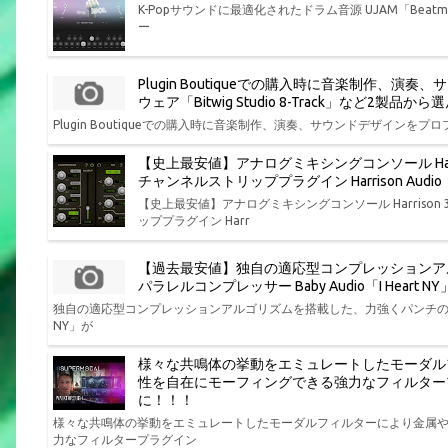
K-Popサウンドに最適化されたドラム音源 UJAM「Beatmak
ー
Plugin Boutiqueでの購入時に音楽制作
ウェア「Bitwig Studio 8-Track」など2製
Plugin Boutiqueでの購入時に音楽制作、演奏、サウンドデザインをプロフ
【史上最安値】アナログミキシングコンソール Har
チャンネルストリッププラグイン Harrison Aud
【史上最安値】アナログミキシングコンソール Harris
ッププラグイン Harr
【過去最安値】独自の適応型コンプレッションア
パラレルコンプレッサー Baby Audio「I Hear
独自の適応型コンプレッションアルゴリズムを搭載した、力強くパンチの効いた味
NY」が
様々な共鳴体の挙動をエミュレートしたモーダル
性を自在にモーフィングできる強力なフィルタープラグイン P
に！！！
様々な共鳴体の挙動をエミュレートしたモーダルフィルターにより金属
力なフィルタープラグイン