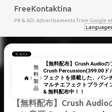
FreeKontaktina
PR & AD: Advertisements from Google et
【無料配布】Crush Aud
無
Crush Percussion(3
料
フェクトを搭載した、パン
製
マルチエフェクトプラグイン Cru
品
& 無料配布中！！
【無料配布】Crush Au