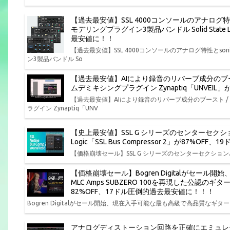
【過去最安値】SSL 4000コンソールのアナログ
モデリングプラグイン3製品バンドル Solid State Log
最安値に！！
【過去最安値】SSL 4000コンソールのアナログ特性とs
ン3製品バンドル So
【過去最安値】AIにより録音のリバーブ成分のブ
ムデミキシングプラグイン Zynaptiq「UNVEI
【過去最安値】AIにより録音のリバーブ成分のブースト 
ラグイン Zynaptiq「UNV
【史上最安値】SSL G シリーズのセンターセクション
Logic「SSL Bus Compressor 2」が87%O
【価格崩壊セール】SSL G シリーズのセンターセクションバスコンプ
【価格崩壊セール】Bogren Digitalがセー
MLC Amps SUBZERO 100を再現した公認のギ
82%OFF、17ドル圧倒的過去最安値に！！！
Bogren Digitalがセール開始、現在入手可能な最も高級で高品質なギター ア
アナログディストーション回路を正確にエミュレートしたサチ