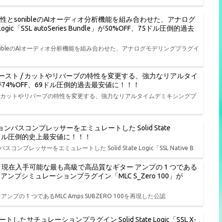
特性とsonibleのAIオーディオ分析機能を組み合わせた、アナログ
ic「SSL autoSeries Bundle」が50%OFF、75ドル圧倒的過去
onibleのAIオーディオ分析機能を組み合わせた、アナログモデリングプラグイ
ースト / カットやリバーブの特性を変更する、強力なリアルタイ
L」が74%OFF、69ドル圧倒的過去最安値に！！！
/ カットやリバーブの特性を変更する、強力なリアルタイムデミキシングプ
バスコンプレッサーをエミュレートした Solid State
FF、19ドル圧倒的史上最安値に！！！
レッサーをエミュレートした Solid State Logic「SSL Native B
ル開始、現在入手可能な最も高級で高品質なギター アンプの 1 つである
ターアンプシミュレーションプラグイン「MLC S_Zero 100」が
ンプの 1 つであるMLC Amps SUBZERO 100を再現した公認
ュレーションプラグイン Solid State Logic「SSL X-