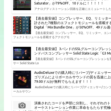
Saturator」が79%OFF、10ドルに！！！！！
アナログディストーション回路を正確にエミュレートしたサチュレーションプ
【過去最安値】コンプレッサー、EQ、リミッタ
計された7種類のエフェクトモジュールを搭載する
Digital「Mix Bundle One」が50%OFF、4
【過去最安値】コンプレッサー、EQ、リミッター、エン
フェクトモジュールを搭載するアナログモ
【過去最安値】 3バンドのSSLグルーコンプレ
ンドバスコンプレッサー Solid State Logic「G
【過去最安値】 3バンドのSSLグルーコンプレッショ
サー Solid State Lo
AudioDeluxeでの購入時にリバーブ/ディエ
ゴリズムによりボーカルサウンドの質を迅速に上げるボーカル
79.00ドル)が無料でもらえます！！！
AudioDeluxeでの購入時にリバーブ/ディエッサー
ーカルサウン
演奏されたコードを声部に分割し、それぞれのト
オーケストレーション作業に革命をもたらす究極