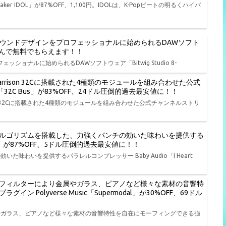
er IDOL」が87%OFF、1,100円。IDOLは、K-Popビートの明るくハイパ
、演奏、サウンドデザインをプロフェッショナルに始められるDAWソフト
品から選んで無料でもらえます！！
ェッショナルに始められるDAWソフトウェア「Bitwig Studio 8-
rison 32Cに搭載された4種類のモジュールを組み合わせた公式
io「32C Bus」が83%OFF、24ドル圧倒的過去最安値に！！
on 32Cに搭載された4種類のモジュールを組み合わせた公式チャンネルストリ
ルゴリズムを搭載した、力強くパンチの効いた味わいを提供する
t NY」が87%OFF、5ドル圧倒的過去最安値に！！
わいを提供するパラレルコンプレッサー Baby Audio「I Heart
フィルターにより金属やガラス、ピアノなど様々な素材の音響特
olyverse Music「Supermodal」が30%OFF、69ドル
やガラス、ピアノなど様々な素材の音響特性を自在にモーフィングできる強