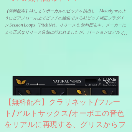
【無料配布】AIによりボーカルのピッチを検出し、Melodyneのよ
うにピアノロール上でピッチの編集できるAIピッチ補正プラグイ
ン Session Loops「PitchNet」リリース & 無料配布中。メーカーに
よる正式なリリース告知は行われましたが、バージョンはアルフ
ァと記載されているようなので今後アップデートで細かいバグな
どが修正されていくのだと思われます。筆者もざっくりと確認し
たところ動作は問題なさそうです。KVR Developer Challenge
2026に出品されている製品になります。国内代理店でも取り扱い
のあるDrumNetのメーカーです。調べたところによるとオープン
ソースを元に設計・改良した製品のようです。
【無料配布】クラリネット/フルー
ト/アルトサックス/オーボエの音色
をリアルに再現する、グリスからフ