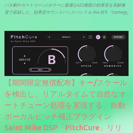
バタ劇やカートゥーン/ホラーに最適な422種類の効果音を高解像
度で収録した、効果音サウンドパックバンドル 344 SFX「Cartoon
& Horror FX」(通常118ドル)が期間限定無償配布中。サンプリン
グレート等もしっかりと業界水準を満たしております。
【期間限定無償配布】キー/スケール
を検出し、リアルタイムで自然なオ
ートチューン処理を実現する、自動
ボーカルピッチ補正プラグイン
Saint Mike DSP「PitchCure」リリ