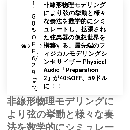
↑
非線形物理モデリング
1-
により弦の挙動と様々
5
な奏法を数学的にシミ
0
ュレートし、拡張され
%
O
た弦楽器の仮想世界を
F
構築する、最先端のフ
F
ィジカルモデリングシ
6/
ンセサイザー Physical
2
Audio「Preparation
9
2」が40%OFF、59ドル
ま
に！！
で
非線形物理モデリングに
より弦の挙動と様々な奏
法を数学的にシミュレー