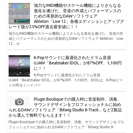
強力なMIDI機能やスケール機能によりさらなる
進化を遂げた、音楽の作成とパフォーマンスの
ための革新的なDAWソフトウェア
Ableton「Live 12」各種エディションとアップグ
レード版が25%OFF過去最安値に！！
強力なMIDI機能やスケール機能によりさらなる進化を遂げた、音楽の作
成とパフォーマンスのための革新的なDAWソフトウェア Ableton「Live
12」が
K-Popサウンドに最適化されたドラム音源
UJAM「Beatmaker IDOL」が87%OFF、1,100円
に！！
K-Popサウンドに最適化されたドラム音源
UJAM「Beatmaker IDOL」が87%OFF、1,100円。IDOLは、K-Popビー
トの明るくハイパー
Plugin Boutiqueでの購入時に音楽制作、演奏、
サウンドデザインをプロフェッショナルに始め
られるDAWソフトウェア「Bitwig Studio 8-Track」など2製品
から選んで無料でもらえます！！
Plugin Boutiqueでの購入時に音楽制作、演奏、サウンドデザインをプロ
フェッショナルに始められるDAWソフトウェア「Bitwig Studio 8-