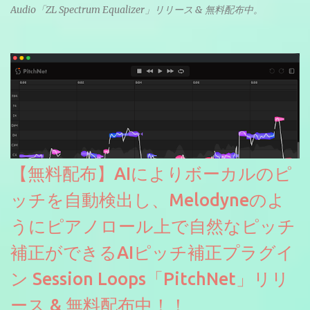
Audio「ZL Spectrum Equalizer」リリース & 無料配布中。
【無料配布】AIによりボーカルのピ
ッチを自動検出し、Melodyneのよ
うにピアノロール上で自然なピッチ
補正ができるAIピッチ補正プラグイ
ン Session Loops「PitchNet」リリ
ース & 無料配布中！！