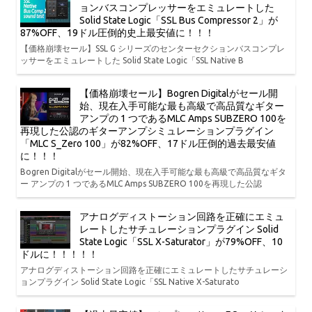
ョンバスコンプレッサーをエミュレートした
Solid State Logic「SSL Bus Compressor 2」が
87%OFF、19ドル圧倒的史上最安値に！！！
【価格崩壊セール】SSL G シリーズのセンターセクションバスコンプレ
ッサーをエミュレートした Solid State Logic「SSL Native B
【価格崩壊セール】Bogren Digitalがセール開
始、現在入手可能な最も高級で高品質なギター
アンプの 1 つであるMLC Amps SUBZERO 100を
再現した公認のギターアンプシミュレーションプラグイン
「MLC S_Zero 100」が82%OFF、17ドル圧倒的過去最安値
に！！！
Bogren Digitalがセール開始、現在入手可能な最も高級で高品質なギタ
ー アンプの 1 つであるMLC Amps SUBZERO 100を再現した公認
アナログディストーション回路を正確にエミュ
レートしたサチュレーションプラグイン Solid
State Logic「SSL X-Saturator」が79%OFF、10
ドルに！！！！！
アナログディストーション回路を正確にエミュレートしたサチュレーシ
ョンプラグイン Solid State Logic「SSL Native X-Saturato