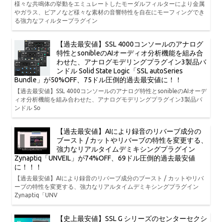
様々な共鳴体の挙動をエミュレートしたモーダルフィルターにより金属
やガラス、ピアノなど様々な素材の音響特性を自在にモーフィングでき
る強力なフィルタープラグイン
【過去最安値】SSL 4000コンソールのアナログ
特性とsonibleのAIオーディオ分析機能を組み合
わせた、アナログモデリングプラグイン3製品バ
ンドル Solid State Logic「SSL autoSeries
Bundle」が50%OFF、75ドル圧倒的過去最安値に！！
【過去最安値】SSL 4000コンソールのアナログ特性とsonibleのAIオーデ
ィオ分析機能を組み合わせた、アナログモデリングプラグイン3製品バ
ンドル So
【過去最安値】AIにより録音のリバーブ成分の
ブースト / カットやリバーブの特性を変更する、
強力なリアルタイムデミキシングプラグイン
Zynaptiq「UNVEIL」が74%OFF、69ドル圧倒的過去最安値
に！！！
【過去最安値】AIにより録音のリバーブ成分のブースト / カットやリバ
ーブの特性を変更する、強力なリアルタイムデミキシングプラグイン
Zynaptiq「UNV
【史上最安値】SSL G シリーズのセンターセクシ