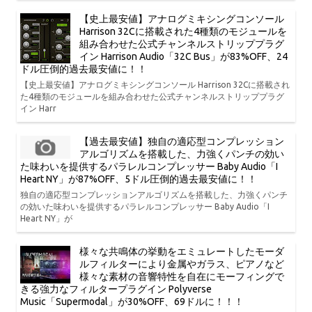
【史上最安値】アナログミキシングコンソール
Harrison 32Cに搭載された4種類のモジュールを
組み合わせた公式チャンネルストリッププラグ
イン Harrison Audio「32C Bus」が83%OFF、24
ドル圧倒的過去最安値に！！
【史上最安値】アナログミキシングコンソール Harrison 32Cに搭載され
た4種類のモジュールを組み合わせた公式チャンネルストリッププラグ
イン Harr
【過去最安値】独自の適応型コンプレッション
アルゴリズムを搭載した、力強くパンチの効い
た味わいを提供するパラレルコンプレッサー Baby Audio「I
Heart NY」が87%OFF、5ドル圧倒的過去最安値に！！
独自の適応型コンプレッションアルゴリズムを搭載した、力強くパンチ
の効いた味わいを提供するパラレルコンプレッサー Baby Audio「I
Heart NY」が
様々な共鳴体の挙動をエミュレートしたモーダ
ルフィルターにより金属やガラス、ピアノなど
様々な素材の音響特性を自在にモーフィングで
きる強力なフィルタープラグイン Polyverse
Music「Supermodal」が30%OFF、69ドルに！！！