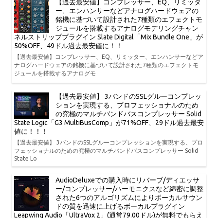
【過去最安値】コンプレッサー、EQ、リミッタ
ー、エンハンサーなどアナログハードウェアの
銘機に基づいて設計された7種類のエフェクトモ
ジュールを搭載するアナログモデリングチャン
ネルストリッププラグイン Slate Digital「Mix Bundle One」が
50%OFF、49ドル過去最安値に！！
【過去最安値】コンプレッサー、EQ、リミッター、エンハンサーなどア
ナログハードウェアの銘機に基づいて設計された7種類のエフェクトモ
ジュールを搭載するアナログモ
【過去最安値】 3バンドのSSLグルーコンプレッ
ションを実現する、プロフェッショナルのため
の究極のマルチバンドバスコンプレッサー Solid
State Logic「G3 MultiBusComp」が71%OFF、29ドル過去最安
値に！！！
【過去最安値】 3バンドのSSLグルーコンプレッションを実現する、プロ
フェッショナルのための究極のマルチバンドバスコンプレッサー Solid
State Lo
AudioDeluxeでの購入時にリバーブ/ディエッサ
ー/コンプレッサー/ハーモニクスなど綿密に調整
された6つのアルゴリズムによりボーカルサウン
ドの質を迅速に上げるボーカルプラグイン
Leapwing Audio「UltraVox 2」(通常79.00ドル)が無料でもらえ