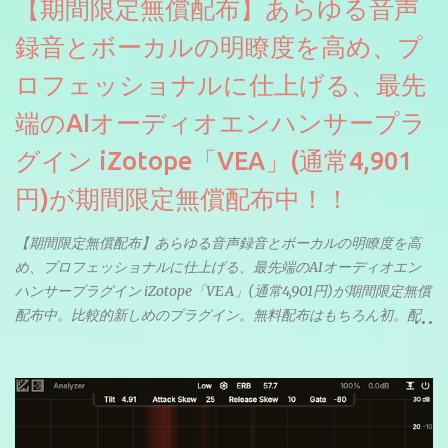
【期間限定無償配布】あらゆる音声
録音とボーカルの明瞭度を高め、プ
ロフェッショナルに仕上げる、最先
端のAIオーディオエンハンサープラ
グイン iZotope「VEA」(通常4,901
円)が期間限定無償配布中！！
【期間限定無償配布】あらゆる音声録音とボーカルの明瞭度を高
め、プロフェッショナルに仕上げる、最先端のAIオーディオエン
ハンサープラグイン iZotope「VEA」(通常4,901円)が期間限定無償
配布中。比較的新しめのプラグイン。無料配布はもちろん初。配
信やナレーションにもぴったり。ボーカルミックスやVTuberさん
にも。