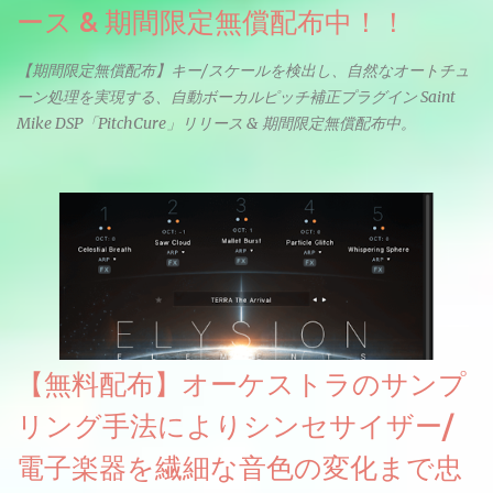
ース & 期間限定無償配布中！！
【期間限定無償配布】キー/スケールを検出し、自然なオートチュ
ーン処理を実現する、自動ボーカルピッチ補正プラグイン Saint
Mike DSP「PitchCure」リリース & 期間限定無償配布中。
【無料配布】オーケストラのサンプ
リング手法によりシンセサイザー/
電子楽器を繊細な音色の変化まで忠