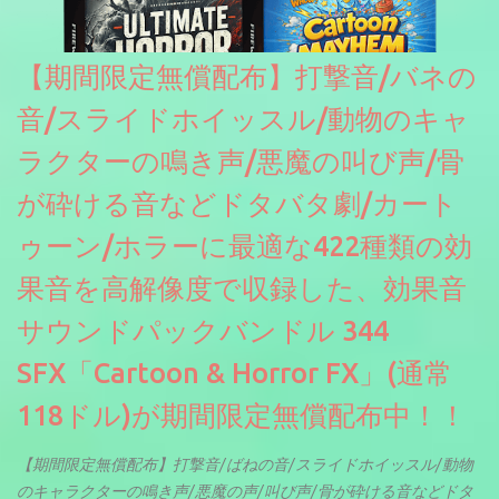
【期間限定無償配布】打撃音/バネの
音/スライドホイッスル/動物のキャ
ラクターの鳴き声/悪魔の叫び声/骨
が砕ける音などドタバタ劇/カート
ゥーン/ホラーに最適な422種類の効
果音を高解像度で収録した、効果音
サウンドパックバンドル 344
SFX「Cartoon & Horror FX」(通常
118ドル)が期間限定無償配布中！！
【期間限定無償配布】打撃音/ばねの音/スライドホイッスル/動物
のキャラクターの鳴き声/悪魔の声/叫び声/骨が砕ける音などドタ