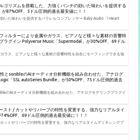
ルゴリズムを搭載した、力強くパンチの効いた味わいを提供する
t NY」が87%OFF、5ドル圧倒的過去最安値に！！
わいを提供するパラレルコンプレッサー Baby Audio「I Heart
フィルターにより金属やガラス、ピアノなど様々な素材の音響特
olyverse Music「Supermodal」が30%OFF、69ドル
やガラス、ピアノなど様々な素材の音響特性を自在にモーフィングできる強
特性とsonibleのAIオーディオ分析機能を組み合わせた、アナログ
ic「SSL autoSeries Bundle」が50%OFF、75ドル圧倒的過去
onibleのAIオーディオ分析機能を組み合わせた、アナログモデリングプラグイ
ースト / カットやリバーブの特性を変更する、強力なリアルタイ
L」が74%OFF、69ドル圧倒的過去最安値に！！！
/ カットやリバーブの特性を変更する、強力なリアルタイムデミキシングプ