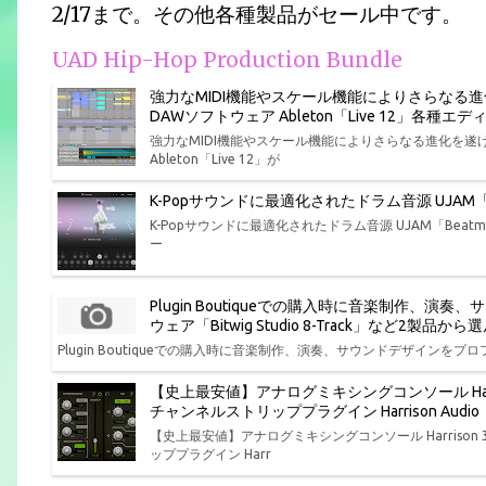
2/17まで。その他各種製品がセール中です。
UAD Hip-Hop Production Bundle
強力なMIDI機能やスケール機能によりさらなる
DAWソフトウェア Ableton「Live 12」各
強力なMIDI機能やスケール機能によりさらなる進化を
Ableton「Live 12」が
K-Popサウンドに最適化されたドラム音源 UJAM「Bea
K-Popサウンドに最適化されたドラム音源 UJAM「Beatmak
ー
Plugin Boutiqueでの購入時に音楽制作
ウェア「Bitwig Studio 8-Track」など2製
Plugin Boutiqueでの購入時に音楽制作、演奏、サウンドデザインをプロフ
【史上最安値】アナログミキシングコンソール Har
チャンネルストリッププラグイン Harrison Aud
【史上最安値】アナログミキシングコンソール Harris
ッププラグイン Harr