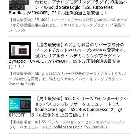
わせた、アナログモデリングプラグイン3製品バ
ンドル Solid State Logic「SSL autoSeries
Bundle」が50%OFF、75ドル圧倒的過去最安値に！！
【過去最安値】SSL 4000コンソールのアナログ特性とsonibleのAIオーデ
ィオ分析機能を組み合わせた、アナログモデリングプラグイン3製品バ
ンドル So
【過去最安値】AIにより録音のリバーブ成分の
ブースト / カットやリバーブの特性を変更する、
強力なリアルタイムデミキシングプラグイン
Zynaptiq「UNVEIL」が74%OFF、69ドル圧倒的過去最安値
に！！！
【過去最安値】AIにより録音のリバーブ成分のブースト / カットやリバ
ーブの特性を変更する、強力なリアルタイムデミキシングプラグイン
Zynaptiq「UNV
【史上最安値】SSL G シリーズのセンターセクシ
ョンバスコンプレッサーをエミュレートした
Solid State Logic「SSL Bus Compressor 2」が
87%OFF、19ドル圧倒的史上最安値に！！！
【価格崩壊セール】SSL G シリーズのセンターセクションバスコンプレ
ッサーをエミュレートした Solid State Logic「SSL Native B