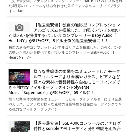
【史上最安値】アナログミキシングコンソール Harrison 32Cに搭載され
た4種類のモジュールを組み合わせた公式チャンネルストリッププラグ
イン Harr
【過去最安値】独自の適応型コンプレッション
アルゴリズムを搭載した、力強くパンチの効い
た味わいを提供するパラレルコンプレッサー Baby Audio「I
Heart NY」が87%OFF、5ドル圧倒的過去最安値に！！
独自の適応型コンプレッションアルゴリズムを搭載した、力強くパンチ
の効いた味わいを提供するパラレルコンプレッサー Baby Audio「I
Heart NY」が
様々な共鳴体の挙動をエミュレートしたモーダ
ルフィルターにより金属やガラス、ピアノなど
様々な素材の音響特性を自在にモーフィングで
きる強力なフィルタープラグイン Polyverse
Music「Supermodal」が30%OFF、69ドルに！！！
様々な共鳴体の挙動をエミュレートしたモーダルフィルターにより金属
やガラス、ピアノなど様々な素材の音響特性を自在にモーフィングでき
る強力なフィルタープラグイン
【過去最安値】SSL 4000コンソールのアナログ
特性とsonibleのAIオーディオ分析機能を組み合