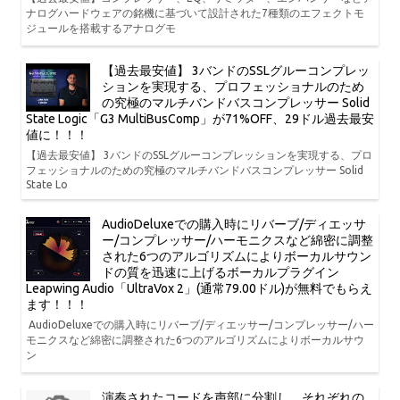
ナログハードウェアの銘機に基づいて設計された7種類のエフェクトモ
ジュールを搭載するアナログモ
【過去最安値】 3バンドのSSLグルーコンプレッ
ションを実現する、プロフェッショナルのため
の究極のマルチバンドバスコンプレッサー Solid
State Logic「G3 MultiBusComp」が71%OFF、29ドル過去最安
値に！！！
【過去最安値】 3バンドのSSLグルーコンプレッションを実現する、プロ
フェッショナルのための究極のマルチバンドバスコンプレッサー Solid
State Lo
AudioDeluxeでの購入時にリバーブ/ディエッサ
ー/コンプレッサー/ハーモニクスなど綿密に調整
された6つのアルゴリズムによりボーカルサウン
ドの質を迅速に上げるボーカルプラグイン
Leapwing Audio「UltraVox 2」(通常79.00ドル)が無料でもらえ
ます！！！
AudioDeluxeでの購入時にリバーブ/ディエッサー/コンプレッサー/ハー
モニクスなど綿密に調整された6つのアルゴリズムによりボーカルサウ
ン
演奏されたコードを声部に分割し、それぞれの