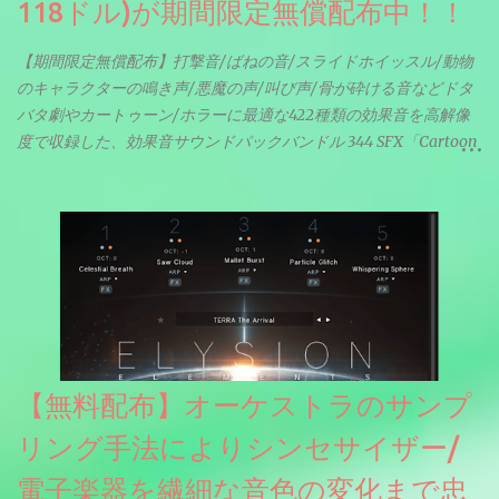
118ドル)が期間限定無償配布中！！
【期間限定無償配布】打撃音/ばねの音/スライドホイッスル/動物
のキャラクターの鳴き声/悪魔の声/叫び声/骨が砕ける音などドタ
バタ劇やカートゥーン/ホラーに最適な422種類の効果音を高解像
度で収録した、効果音サウンドパックバンドル 344 SFX「Cartoon
& Horror FX」(通常118ドル)が期間限定無償配布中。サンプリン
グレート等もしっかりと業界水準を満たしております。
【無料配布】オーケストラのサンプ
リング手法によりシンセサイザー/
電子楽器を繊細な音色の変化まで忠