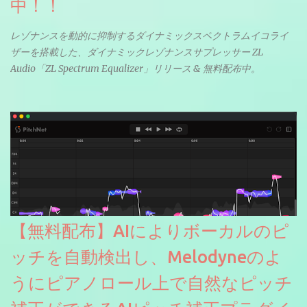
中！！
レゾナンスを動的に抑制するダイナミックスペクトラムイコライ
ザーを搭載した、ダイナミックレゾナンスサプレッサー ZL
Audio「ZL Spectrum Equalizer」リリース & 無料配布中。
【無料配布】AIによりボーカルのピ
ッチを自動検出し、Melodyneのよ
うにピアノロール上で自然なピッチ