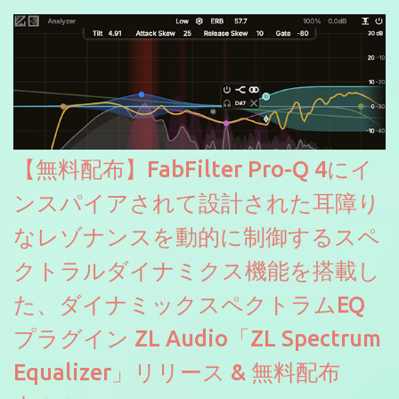
にも。
【無料配布】FabFilter Pro-Q 4にイ
ンスパイアされて設計された耳障り
なレゾナンスを動的に制御するスペ
クトラルダイナミクス機能を搭載し
た、ダイナミックスペクトラムEQ
プラグイン ZL Audio「ZL Spectrum
Equalizer」リリース & 無料配布