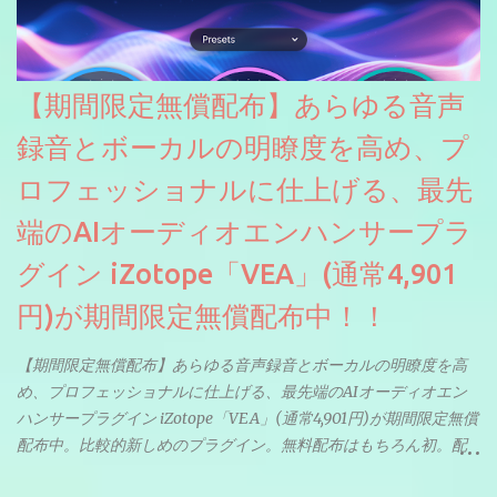
【期間限定無償配布】あらゆる音声
録音とボーカルの明瞭度を高め、プ
ロフェッショナルに仕上げる、最先
端のAIオーディオエンハンサープラ
グイン iZotope「VEA」(通常4,901
円)が期間限定無償配布中！！
【期間限定無償配布】あらゆる音声録音とボーカルの明瞭度を高
め、プロフェッショナルに仕上げる、最先端のAIオーディオエン
ハンサープラグイン iZotope「VEA」(通常4,901円)が期間限定無償
配布中。比較的新しめのプラグイン。無料配布はもちろん初。配
信やナレーションにもぴったり。ボーカルミックスやVTuberさん