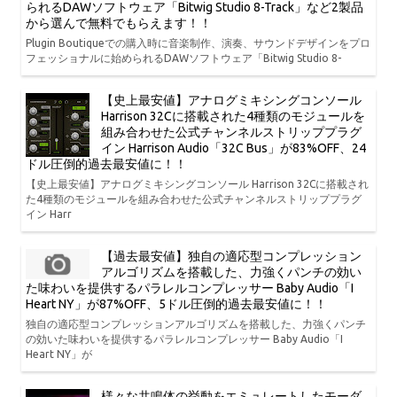
られるDAWソフトウェア「Bitwig Studio 8-Track」など2製品
から選んで無料でもらえます！！
Plugin Boutiqueでの購入時に音楽制作、演奏、サウンドデザインをプロ
フェッショナルに始められるDAWソフトウェア「Bitwig Studio 8-
【史上最安値】アナログミキシングコンソール
Harrison 32Cに搭載された4種類のモジュールを
組み合わせた公式チャンネルストリッププラグ
イン Harrison Audio「32C Bus」が83%OFF、24
ドル圧倒的過去最安値に！！
【史上最安値】アナログミキシングコンソール Harrison 32Cに搭載され
た4種類のモジュールを組み合わせた公式チャンネルストリッププラグ
イン Harr
【過去最安値】独自の適応型コンプレッション
アルゴリズムを搭載した、力強くパンチの効い
た味わいを提供するパラレルコンプレッサー Baby Audio「I
Heart NY」が87%OFF、5ドル圧倒的過去最安値に！！
独自の適応型コンプレッションアルゴリズムを搭載した、力強くパンチ
の効いた味わいを提供するパラレルコンプレッサー Baby Audio「I
Heart NY」が
様々な共鳴体の挙動をエミュレートしたモーダ