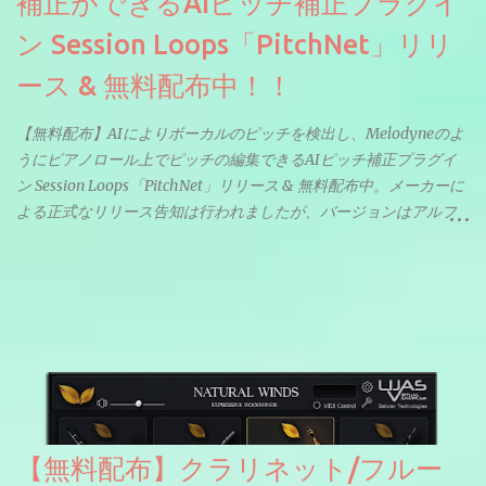
補正ができるAIピッチ補正プラグイ
ン Session Loops「PitchNet」リリ
ース & 無料配布中！！
【無料配布】AIによりボーカルのピッチを検出し、Melodyneのよ
うにピアノロール上でピッチの編集できるAIピッチ補正プラグイ
ン Session Loops「PitchNet」リリース & 無料配布中。メーカーに
よる正式なリリース告知は行われましたが、バージョンはアルフ
ァと記載されているようなので今後アップデートで細かいバグな
どが修正されていくのだと思われます。筆者もざっくりと確認し
たところ動作は問題なさそうです。KVR Developer Challenge
2026に出品されている製品になります。国内代理店でも取り扱い
のあるDrumNetのメーカーです。調べたところによるとオープン
ソースを元に設計・改良した製品のようです。
【無料配布】クラリネット/フルー