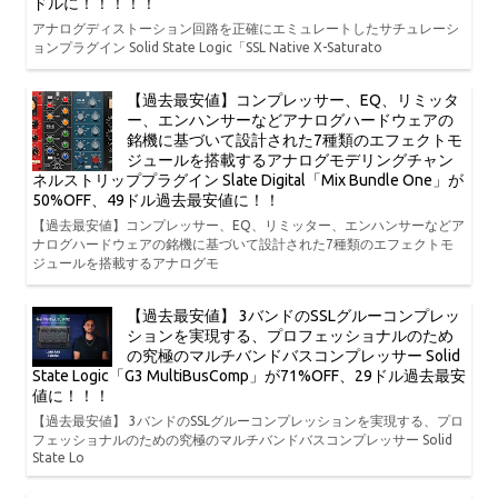
ドルに！！！！！
アナログディストーション回路を正確にエミュレートしたサチュレーシ
ョンプラグイン Solid State Logic「SSL Native X-Saturato
【過去最安値】コンプレッサー、EQ、リミッタ
ー、エンハンサーなどアナログハードウェアの
銘機に基づいて設計された7種類のエフェクトモ
ジュールを搭載するアナログモデリングチャン
ネルストリッププラグイン Slate Digital「Mix Bundle One」が
50%OFF、49ドル過去最安値に！！
【過去最安値】コンプレッサー、EQ、リミッター、エンハンサーなどア
ナログハードウェアの銘機に基づいて設計された7種類のエフェクトモ
ジュールを搭載するアナログモ
【過去最安値】 3バンドのSSLグルーコンプレッ
ションを実現する、プロフェッショナルのため
の究極のマルチバンドバスコンプレッサー Solid
State Logic「G3 MultiBusComp」が71%OFF、29ドル過去最安
値に！！！
【過去最安値】 3バンドのSSLグルーコンプレッションを実現する、プロ
フェッショナルのための究極のマルチバンドバスコンプレッサー Solid
State Lo