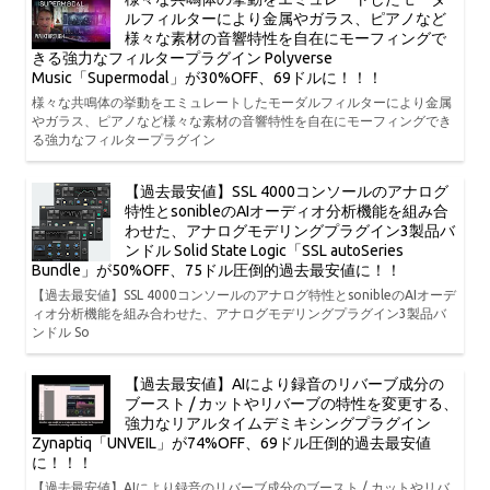
ルフィルターにより金属やガラス、ピアノなど
様々な素材の音響特性を自在にモーフィングで
きる強力なフィルタープラグイン Polyverse
Music「Supermodal」が30%OFF、69ドルに！！！
様々な共鳴体の挙動をエミュレートしたモーダルフィルターにより金属
やガラス、ピアノなど様々な素材の音響特性を自在にモーフィングでき
る強力なフィルタープラグイン
【過去最安値】SSL 4000コンソールのアナログ
特性とsonibleのAIオーディオ分析機能を組み合
わせた、アナログモデリングプラグイン3製品バ
ンドル Solid State Logic「SSL autoSeries
Bundle」が50%OFF、75ドル圧倒的過去最安値に！！
【過去最安値】SSL 4000コンソールのアナログ特性とsonibleのAIオーデ
ィオ分析機能を組み合わせた、アナログモデリングプラグイン3製品バ
ンドル So
【過去最安値】AIにより録音のリバーブ成分の
ブースト / カットやリバーブの特性を変更する、
強力なリアルタイムデミキシングプラグイン
Zynaptiq「UNVEIL」が74%OFF、69ドル圧倒的過去最安値
に！！！
【過去最安値】AIにより録音のリバーブ成分のブースト / カットやリバ