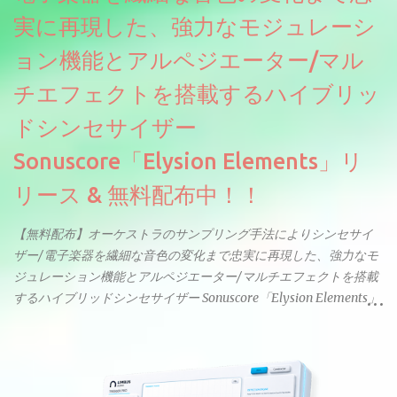
実に再現した、強力なモジュレーシ
ョン機能とアルペジエーター/マル
チエフェクトを搭載するハイブリッ
ドシンセサイザー
Sonuscore「Elysion Elements」リ
リース & 無料配布中！！
【無料配布】オーケストラのサンプリング手法によりシンセサイ
ザー/電子楽器を繊細な音色の変化まで忠実に再現した、強力なモ
ジュレーション機能とアルペジエーター/マルチエフェクトを搭載
するハイブリッドシンセサイザー Sonuscore「Elysion Elements」
リリース & 無料配布中。Elysion 2からライブラリを抜粋した製品
です。パフォーマンス機能とエディット機能以外全ての機能が使
えるようになっています。総容量も7GBを超えます。複数の設定に
より音色が作りこまれているため、あらかじめアルペジオがプロ