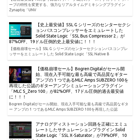
ーブの特性を変更する、強力なリアルタイムデミキシングプラグイン
Zynaptiq「UNV
【史上最安値】SSL G シリーズのセンターセクシ
ョンバスコンプレッサーをエミュレートした
Solid State Logic「SSL Bus Compressor 2」が
87%OFF、19ドル圧倒的史上最安値に！！！
【価格崩壊セール】SSL G シリーズのセンターセクションバスコンプレ
ッサーをエミュレートした Solid State Logic「SSL Native B
【価格崩壊セール】Bogren Digitalがセール開
始、現在入手可能な最も高級で高品質なギター
アンプの 1 つであるMLC Amps SUBZERO 100を
再現した公認のギターアンプシミュレーションプラグイン
「MLC S_Zero 100」が82%OFF、17ドル圧倒的過去最安値
に！！！
Bogren Digitalがセール開始、現在入手可能な最も高級で高品質なギタ
ー アンプの 1 つであるMLC Amps SUBZERO 100を再現した公認
アナログディストーション回路を正確にエミュ
レートしたサチュレーションプラグイン Solid
State Logic「SSL X-Saturator」が79%OFF、10