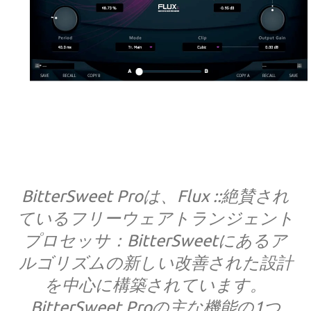
BitterSweet Proは、Flux ::絶賛され
ているフリーウェアトランジェント
プロセッサ：BitterSweetにあるア
ルゴリズムの新しい改善された設計
を中心に構築されています。
BitterSweet Proの主な機能の1つ