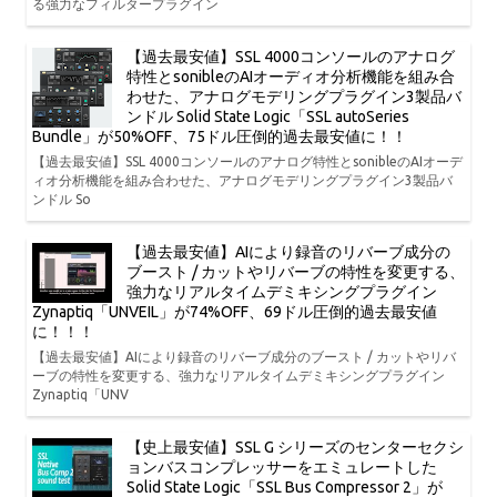
る強力なフィルタープラグイン
【過去最安値】SSL 4000コンソールのアナログ
特性とsonibleのAIオーディオ分析機能を組み合
わせた、アナログモデリングプラグイン3製品バ
ンドル Solid State Logic「SSL autoSeries
Bundle」が50%OFF、75ドル圧倒的過去最安値に！！
【過去最安値】SSL 4000コンソールのアナログ特性とsonibleのAIオーデ
ィオ分析機能を組み合わせた、アナログモデリングプラグイン3製品バ
ンドル So
【過去最安値】AIにより録音のリバーブ成分の
ブースト / カットやリバーブの特性を変更する、
強力なリアルタイムデミキシングプラグイン
Zynaptiq「UNVEIL」が74%OFF、69ドル圧倒的過去最安値
に！！！
【過去最安値】AIにより録音のリバーブ成分のブースト / カットやリバ
ーブの特性を変更する、強力なリアルタイムデミキシングプラグイン
Zynaptiq「UNV
【史上最安値】SSL G シリーズのセンターセクシ
ョンバスコンプレッサーをエミュレートした
Solid State Logic「SSL Bus Compressor 2」が