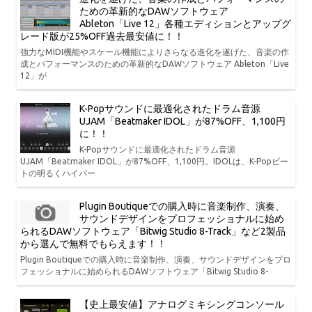
ための革新的なDAWソフトウェア
Ableton「Live 12」各種エディションとアップグ
レード版が25%OFF過去最安値に！！
強力なMIDI機能やスケール機能によりさらなる進化を遂げた、音楽の作
成とパフォーマンスのための革新的なDAWソフトウェア Ableton「Live
12」が
K-Popサウンドに最適化されたドラム音源
UJAM「Beatmaker IDOL」が87%OFF、1,100円
に！！
K-Popサウンドに最適化されたドラム音源
UJAM「Beatmaker IDOL」が87%OFF、1,100円。IDOLは、K-Popビー
トの明るくハイパー
Plugin Boutiqueでの購入時に音楽制作、演奏、
サウンドデザインをプロフェッショナルに始め
られるDAWソフトウェア「Bitwig Studio 8-Track」など2製品
から選んで無料でもらえます！！
Plugin Boutiqueでの購入時に音楽制作、演奏、サウンドデザインをプロ
フェッショナルに始められるDAWソフトウェア「Bitwig Studio 8-
【史上最安値】アナログミキシングコンソール