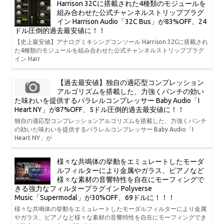
Harrison 32Cに搭載された4種類のモジュールを
組み合わせた公式チャンネルストリッププラグ
イン Harrison Audio「32C Bus」が83%OFF、24
ドル圧倒的過去最安値に！！
【史上最安値】アナログミキシングコンソール Harrison 32Cに搭載され
た4種類のモジュールを組み合わせた公式チャンネルストリッププラグ
イン Harr
【過去最安値】独自の適応型コンプレッション
アルゴリズムを搭載した、力強くパンチの効い
た味わいを提供するパラレルコンプレッサー Baby Audio「I
Heart NY」が87%OFF、5ドル圧倒的過去最安値に！！
独自の適応型コンプレッションアルゴリズムを搭載した、力強くパンチ
の効いた味わいを提供するパラレルコンプレッサー Baby Audio「I
Heart NY」が
様々な共鳴体の挙動をエミュレートしたモーダ
ルフィルターにより金属やガラス、ピアノなど
様々な素材の音響特性を自在にモーフィングで
きる強力なフィルタープラグイン Polyverse
Music「Supermodal」が30%OFF、69ドルに！！！
様々な共鳴体の挙動をエミュレートしたモーダルフィルターにより金属
やガラス、ピアノなど様々な素材の音響特性を自在にモーフィングでき