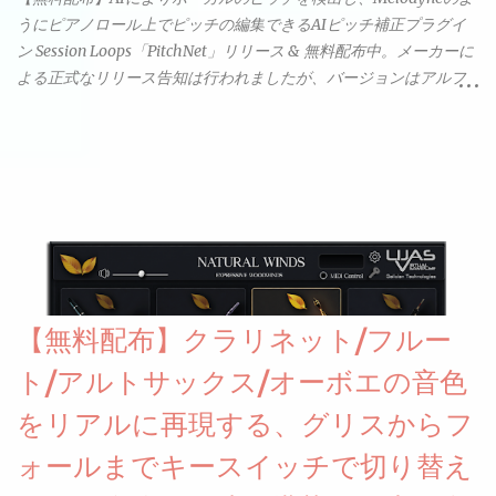
うにピアノロール上でピッチの編集できるAIピッチ補正プラグイ
ン Session Loops「PitchNet」リリース & 無料配布中。メーカーに
よる正式なリリース告知は行われましたが、バージョンはアルフ
ァと記載されているようなので今後アップデートで細かいバグな
どが修正されていくのだと思われます。筆者もざっくりと確認し
たところ動作は問題なさそうです。KVR Developer Challenge
2026に出品されている製品になります。国内代理店でも取り扱い
のあるDrumNetのメーカーです。調べたところによるとオープン
ソースを元に設計・改良した製品のようです。
【無料配布】クラリネット/フルー
ト/アルトサックス/オーボエの音色
をリアルに再現する、グリスからフ
ォールまでキースイッチで切り替え