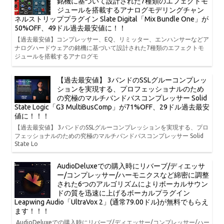
銘機に基づいて設計された7種類のエフェクトモ
ジュールを搭載するアナログモデリングチャン
ネルストリッププラグイン Slate Digital「Mix Bundle One」が
50%OFF、49ドル過去最安値に！！
【過去最安値】コンプレッサー、EQ、リミッター、エンハンサーなどア
ナログハードウェアの銘機に基づいて設計された7種類のエフェクトモ
ジュールを搭載するアナログモ
【過去最安値】 3バンドのSSLグルーコンプレッ
ションを実現する、プロフェッショナルのため
の究極のマルチバンドバスコンプレッサー Solid
State Logic「G3 MultiBusComp」が71%OFF、29ドル過去最安
値に！！！
【過去最安値】 3バンドのSSLグルーコンプレッションを実現する、プロ
フェッショナルのための究極のマルチバンドバスコンプレッサー Solid
State Lo
AudioDeluxeでの購入時にリバーブ/ディエッサ
ー/コンプレッサー/ハーモニクスなど綿密に調整
された6つのアルゴリズムによりボーカルサウン
ドの質を迅速に上げるボーカルプラグイン
Leapwing Audio「UltraVox 2」(通常79.00ドル)が無料でもらえ
ます！！！
AudioDeluxeでの購入時にリバーブ/ディエッサー/コンプレッサー/ハー