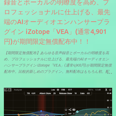
録音とボーカルの明瞭度を高め、プ
ロフェッショナルに仕上げる、最先
端のAIオーディオエンハンサープラ
グイン iZotope「VEA」(通常4,901
円)が期間限定無償配布中！！
【期間限定無償配布】あらゆる音声録音とボーカルの明瞭度を高
め、プロフェッショナルに仕上げる、最先端のAIオーディオエン
ハンサープラグイン iZotope「VEA」(通常4,901円)が期間限定無償
配布中。比較的新しめのプラグイン。無料配布はもちろん初。配
信やナレーションにもぴったり。ボーカルミックスやVTuberさん
にも。