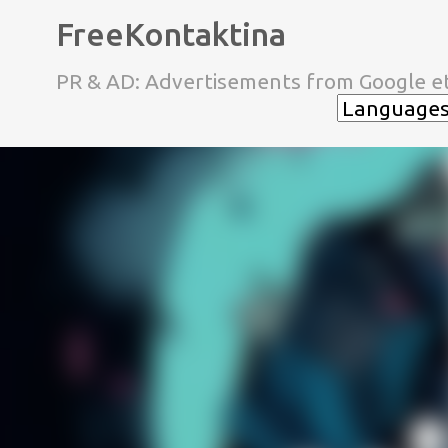
FreeKontaktina
PR & AD: Advertisements from Google et