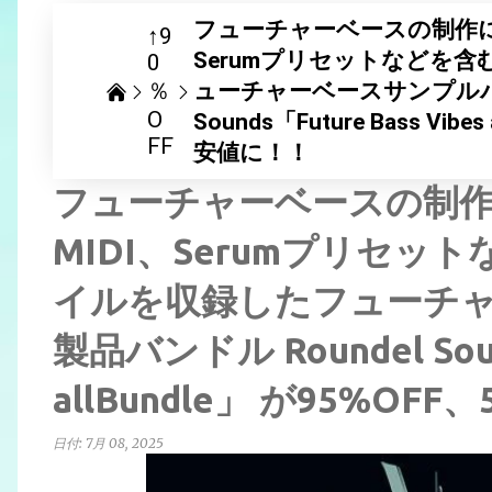
フューチャーベースの制作に
↑9
Serumプリセットなどを含
0
％
ューチャーベースサンプルパッ
O
Sounds「Future Bass Vi
FF
安値に！！
フューチャーベースの制
MIDI、Serumプリセット
イルを収録したフューチャ
製品バンドル Roundel Sound
allBundle」 が95%O
日付:
7月 08, 2025