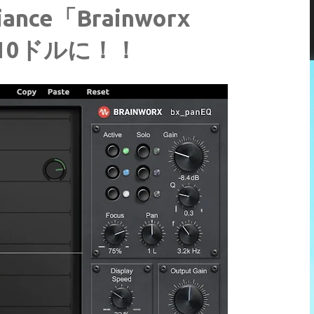
ance「Brainworx
、10ドルに！！