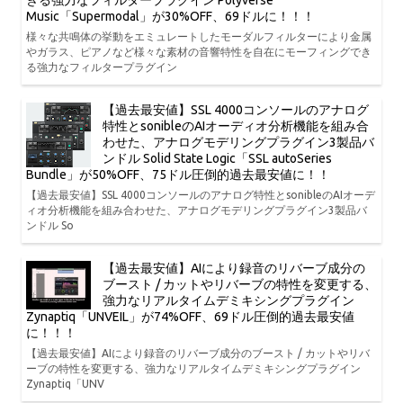
きる強力なフィルタープラグイン Polyverse
Music「Supermodal」が30%OFF、69ドルに！！！
様々な共鳴体の挙動をエミュレートしたモーダルフィルターにより金属
やガラス、ピアノなど様々な素材の音響特性を自在にモーフィングでき
る強力なフィルタープラグイン
【過去最安値】SSL 4000コンソールのアナログ
特性とsonibleのAIオーディオ分析機能を組み合
わせた、アナログモデリングプラグイン3製品バ
ンドル Solid State Logic「SSL autoSeries
Bundle」が50%OFF、75ドル圧倒的過去最安値に！！
【過去最安値】SSL 4000コンソールのアナログ特性とsonibleのAIオーデ
ィオ分析機能を組み合わせた、アナログモデリングプラグイン3製品バ
ンドル So
【過去最安値】AIにより録音のリバーブ成分の
ブースト / カットやリバーブの特性を変更する、
強力なリアルタイムデミキシングプラグイン
Zynaptiq「UNVEIL」が74%OFF、69ドル圧倒的過去最安値
に！！！
【過去最安値】AIにより録音のリバーブ成分のブースト / カットやリバ
ーブの特性を変更する、強力なリアルタイムデミキシングプラグイン
Zynaptiq「UNV