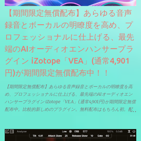
【期間限定無償配布】あらゆる音声
録音とボーカルの明瞭度を高め、プ
ロフェッショナルに仕上げる、最先
端のAIオーディオエンハンサープラ
グイン iZotope「VEA」(通常4,901
円)が期間限定無償配布中！！
【期間限定無償配布】あらゆる音声録音とボーカルの明瞭度を高
め、プロフェッショナルに仕上げる、最先端のAIオーディオエン
ハンサープラグイン iZotope「VEA」(通常4,901円)が期間限定無償
配布中。比較的新しめのプラグイン。無料配布はもちろん初。配
信やナレーションにもぴったり。ボーカルミックスやVTuberさん
にも。