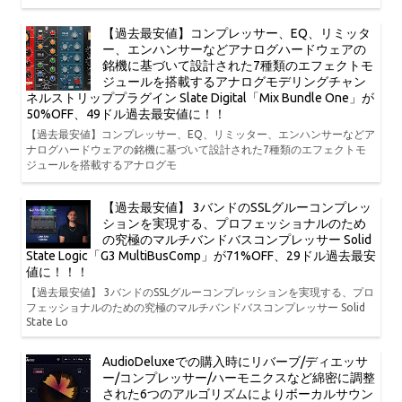
【過去最安値】コンプレッサー、EQ、リミッタ
ー、エンハンサーなどアナログハードウェアの
銘機に基づいて設計された7種類のエフェクトモ
ジュールを搭載するアナログモデリングチャン
ネルストリッププラグイン Slate Digital「Mix Bundle One」が
50%OFF、49ドル過去最安値に！！
【過去最安値】コンプレッサー、EQ、リミッター、エンハンサーなどア
ナログハードウェアの銘機に基づいて設計された7種類のエフェクトモ
ジュールを搭載するアナログモ
【過去最安値】 3バンドのSSLグルーコンプレッ
ションを実現する、プロフェッショナルのため
の究極のマルチバンドバスコンプレッサー Solid
State Logic「G3 MultiBusComp」が71%OFF、29ドル過去最安
値に！！！
【過去最安値】 3バンドのSSLグルーコンプレッションを実現する、プロ
フェッショナルのための究極のマルチバンドバスコンプレッサー Solid
State Lo
AudioDeluxeでの購入時にリバーブ/ディエッサ
ー/コンプレッサー/ハーモニクスなど綿密に調整
された6つのアルゴリズムによりボーカルサウン