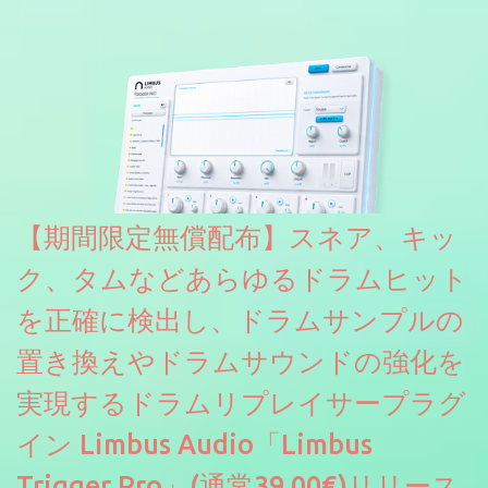
リリース & 無料配布中。Elysion 2からライブラリを抜粋した製品
です。パフォーマンス機能とエディット機能以外全ての機能が使
えるようになっています。総容量も7GBを超えます。複数の設定に
より音色が作りこまれているため、あらかじめアルペジオがプロ
グラムされているプリセットも多いですが、アルペジオを切るこ
とももちろんできます。 ほとんどのシンセライブラリは、音を一
度サンプリングしてベロシティで音量を調整します。 しかし、
ELYSIONは違います。ビンテージシンセを含む様々な音源から、
複数のベロシティレイヤーにわたって録音し、各レイヤーを整形
【期間限定無償配布】スネア、キッ
することで、弱く演奏した場合と強く演奏した場合で、全く異な
る音色が得られます。単に音量を変えただけの同じ音ではありま
ク、タムなどあらゆるドラムヒット
せん。
を正確に検出し、ドラムサンプルの
置き換えやドラムサウンドの強化を
実現するドラムリプレイサープラグ
イン Limbus Audio「Limbus
Trigger Pro」(通常39.00€)リリース