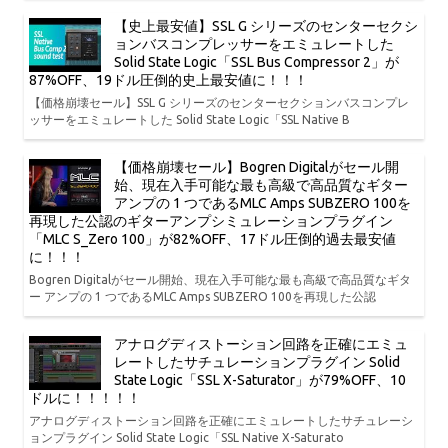
【史上最安値】SSL G シリーズのセンターセクシ
ョンバスコンプレッサーをエミュレートした
Solid State Logic「SSL Bus Compressor 2」が
87%OFF、19ドル圧倒的史上最安値に！！！
【価格崩壊セール】SSL G シリーズのセンターセクションバスコンプレ
ッサーをエミュレートした Solid State Logic「SSL Native B
【価格崩壊セール】Bogren Digitalがセール開
始、現在入手可能な最も高級で高品質なギター
アンプの 1 つであるMLC Amps SUBZERO 100を
再現した公認のギターアンプシミュレーションプラグイン
「MLC S_Zero 100」が82%OFF、17ドル圧倒的過去最安値
に！！！
Bogren Digitalがセール開始、現在入手可能な最も高級で高品質なギタ
ー アンプの 1 つであるMLC Amps SUBZERO 100を再現した公認
アナログディストーション回路を正確にエミュ
レートしたサチュレーションプラグイン Solid
State Logic「SSL X-Saturator」が79%OFF、10
ドルに！！！！！
アナログディストーション回路を正確にエミュレートしたサチュレーシ
ョンプラグイン Solid State Logic「SSL Native X-Saturato