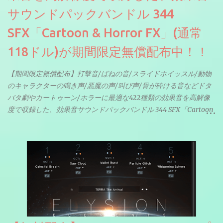
サウンドパックバンドル 344
SFX「Cartoon & Horror FX」(通常
118ドル)が期間限定無償配布中！！
【期間限定無償配布】打撃音/ばねの音/スライドホイッスル/動物
のキャラクターの鳴き声/悪魔の声/叫び声/骨が砕ける音などドタ
バタ劇やカートゥーン/ホラーに最適な422種類の効果音を高解像
度で収録した、効果音サウンドパックバンドル 344 SFX「Cartoon
& Horror FX」(通常118ドル)が期間限定無償配布中。サンプリン
グレート等もしっかりと業界水準を満たしております。