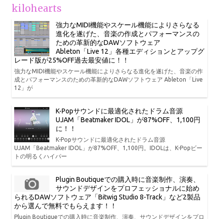
kilohearts
強力なMIDI機能やスケール機能によりさらなる
進化を遂げた、音楽の作成とパフォーマンスの
ための革新的なDAWソフトウェア
Ableton「Live 12」各種エディションとアップグ
レード版が25%OFF過去最安値に！！
強力なMIDI機能やスケール機能によりさらなる進化を遂げた、音楽の作
成とパフォーマンスのための革新的なDAWソフトウェア Ableton「Live
12」が
K-Popサウンドに最適化されたドラム音源
UJAM「Beatmaker IDOL」が87%OFF、1,100円
に！！
K-Popサウンドに最適化されたドラム音源
UJAM「Beatmaker IDOL」が87%OFF、1,100円。IDOLは、K-Popビー
トの明るくハイパー
Plugin Boutiqueでの購入時に音楽制作、演奏、
サウンドデザインをプロフェッショナルに始め
られるDAWソフトウェア「Bitwig Studio 8-Track」など2製品
から選んで無料でもらえます！！
Plugin Boutiqueでの購入時に音楽制作、演奏、サウンドデザインをプロ