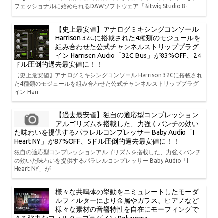
フェッショナルに始められるDAWソフトウェア「Bitwig Studio 8-
【史上最安値】アナログミキシングコンソール
Harrison 32Cに搭載された4種類のモジュールを
組み合わせた公式チャンネルストリッププラグ
イン Harrison Audio「32C Bus」が83%OFF、24
ドル圧倒的過去最安値に！！
【史上最安値】アナログミキシングコンソール Harrison 32Cに搭載され
た4種類のモジュールを組み合わせた公式チャンネルストリッププラグ
イン Harr
【過去最安値】独自の適応型コンプレッション
アルゴリズムを搭載した、力強くパンチの効い
た味わいを提供するパラレルコンプレッサー Baby Audio「I
Heart NY」が87%OFF、5ドル圧倒的過去最安値に！！
独自の適応型コンプレッションアルゴリズムを搭載した、力強くパンチ
の効いた味わいを提供するパラレルコンプレッサー Baby Audio「I
Heart NY」が
様々な共鳴体の挙動をエミュレートしたモーダ
ルフィルターにより金属やガラス、ピアノなど
様々な素材の音響特性を自在にモーフィングで