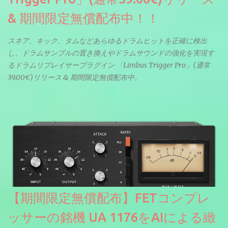
& 期間限定無償配布中！！
スネア、キック、タムなどあらゆるドラムヒットを正確に検出
し、ドラムサンプルの置き換えやドラムサウンドの強化を実現す
るドラムリプレイサープラグイン 「Limbus Trigger Pro」(通常
39.00€)リリース & 期間限定無償配布中。
【期間限定無償配布】FETコンプレ
ッサーの銘機 UA 1176をAIによる緻