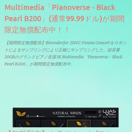
Multimedia「Pianoverse - Black
Pearl B200」(通常99.99ドル)が期間
限定無償配布中！！
【期間限定無償配布】Bösendorfer 214VC Vienna Concertをロボッ
トによるサンプリングにより正確にサンプリングした、総容量
20GBのグランドピアノ音源 IK Multimedia「Pianoverse - Black
Pearl B200」が期間限定無償配布中。