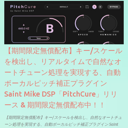
【期間限定無償配布】キー/スケール
を検出し、リアルタイムで自然なオ
ートチューン処理を実現する、自動
ボーカルピッチ補正プラグイン
Saint Mike DSP「PitchCure」リリ
ース & 期間限定無償配布中！！
【期間限定無償配布】キー/スケールを検出し、自然なオートチュ
ーン処理を実現する、自動ボーカルピッチ補正プラグイン Saint