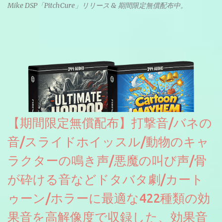
Mike DSP「PitchCure」リリース & 期間限定無償配布中。
【期間限定無償配布】打撃音/バネの
音/スライドホイッスル/動物のキャ
ラクターの鳴き声/悪魔の叫び声/骨
が砕ける音などドタバタ劇/カート
ゥーン/ホラーに最適な422種類の効
果音を高解像度で収録した、効果音