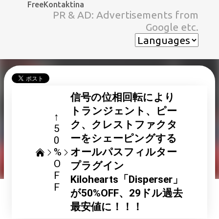
FreeKontaktina
スキップしてメイン コンテンツに移動
PR & AD: Advertisements from
Google etc.
信号の位相回転により
トランジェント、ピー
↑
ク、クレストファクタ
5
ーをシェーピングする
0
%
オールパスフィルター
O
プラグイン
F
Kilohearts「Disperser」
F
が50%OFF、29ドル過去
最安値に！！！