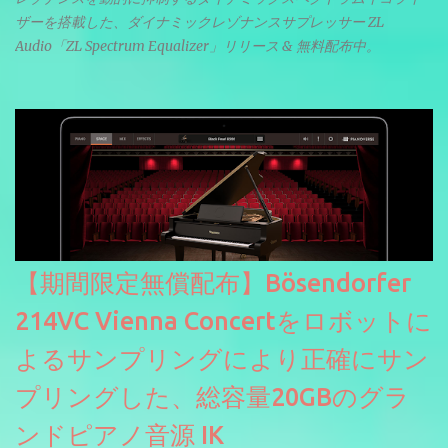
ザーを搭載した、ダイナミックレゾナンスサプレッサー ZL
Audio「ZL Spectrum Equalizer」リリース & 無料配布中。
【期間限定無償配布】Bösendorfer
214VC Vienna Concertをロボットに
よるサンプリングにより正確にサン
プリングした、総容量20GBのグラ
ンドピアノ音源 IK