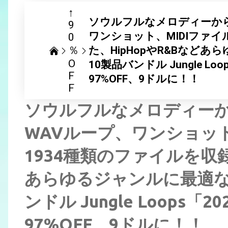
↑
ソウルフルなメロディーか
9
ワンショット、MIDIファイ
0
％
た、HipHopやR&Bなど
O
10製品バンドル Jungle Loop
F
97%OFF、9ドルに！！
F
ソウルフルなメロディー
WAVループ、ワンショット
1934種類のファイルを収録
あらゆるジャンルに最適な
ンドル Jungle Loops「20
97%OFF、9ドルに！！