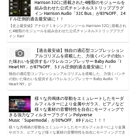
Harrison 32Cに搭載された4種類のモジュールを
組み合わせた公式チャンネルストリッププラグ
イン Harrison Audio「32C Bus」が83%OFF、24
ドル圧倒的過去最安値に！！
【史上最安値】アナログミキシングコンソール Harrison 32Cに搭載され
た4種類のモジュールを組み合わせた公式チャンネルストリッププラグ
イン Harr
【過去最安値】独自の適応型コンプレッション
アルゴリズムを搭載した、力強くパンチの効い
た味わいを提供するパラレルコンプレッサー Baby Audio「I
Heart NY」が87%OFF、5ドル圧倒的過去最安値に！！
独自の適応型コンプレッションアルゴリズムを搭載した、力強くパンチ
の効いた味わいを提供するパラレルコンプレッサー Baby Audio「I
Heart NY」が
様々な共鳴体の挙動をエミュレートしたモーダ
ルフィルターにより金属やガラス、ピアノなど
様々な素材の音響特性を自在にモーフィングで
きる強力なフィルタープラグイン Polyverse
Music「Supermodal」が30%OFF、69ドルに！！！
様々な共鳴体の挙動をエミュレートしたモーダルフィルターにより金属
やガラス、ピアノなど様々な素材の音響特性を自在にモーフィングでき