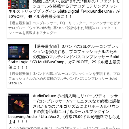
銘機に基づいて設計された7種類のエフェクトモ
ジュールを搭載するアナログモデリングチャン
ネルストリッププラグイン Slate Digital「Mix Bundle One」が
50%OFF、49ドル過去最安値に！！
【過去最安値】コンプレッサー、EQ、リミッター、エンハンサーなどア
ナログハードウェアの銘機に基づいて設計された7種類のエフェクトモ
ジュールを搭載するアナログモ
【過去最安値】 3バンドのSSLグルーコンプレッ
ションを実現する、プロフェッショナルのため
の究極のマルチバンドバスコンプレッサー Solid
State Logic「G3 MultiBusComp」が71%OFF、29ドル過去最安
値に！！！
【過去最安値】 3バンドのSSLグルーコンプレッションを実現する、プロ
フェッショナルのための究極のマルチバンドバスコンプレッサー Solid
State Lo
AudioDeluxeでの購入時にリバーブ/ディエッサ
ー/コンプレッサー/ハーモニクスなど綿密に調整
された6つのアルゴリズムによりボーカルサウン
ドの質を迅速に上げるボーカルプラグイン
Leapwing Audio「UltraVox 2」(通常79.00ドル)が無料でもらえ
ます！！！
AudioDeluxeでの購入時にリバーブ/ディエッサー/コンプレッサー/ハー