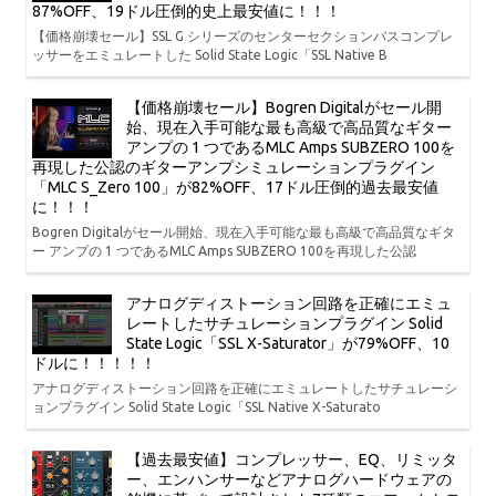
87%OFF、19ドル圧倒的史上最安値に！！！
【価格崩壊セール】SSL G シリーズのセンターセクションバスコンプレ
ッサーをエミュレートした Solid State Logic「SSL Native B
【価格崩壊セール】Bogren Digitalがセール開
始、現在入手可能な最も高級で高品質なギター
アンプの 1 つであるMLC Amps SUBZERO 100を
再現した公認のギターアンプシミュレーションプラグイン
「MLC S_Zero 100」が82%OFF、17ドル圧倒的過去最安値
に！！！
Bogren Digitalがセール開始、現在入手可能な最も高級で高品質なギタ
ー アンプの 1 つであるMLC Amps SUBZERO 100を再現した公認
アナログディストーション回路を正確にエミュ
レートしたサチュレーションプラグイン Solid
State Logic「SSL X-Saturator」が79%OFF、10
ドルに！！！！！
アナログディストーション回路を正確にエミュレートしたサチュレーシ
ョンプラグイン Solid State Logic「SSL Native X-Saturato
【過去最安値】コンプレッサー、EQ、リミッタ
ー、エンハンサーなどアナログハードウェアの