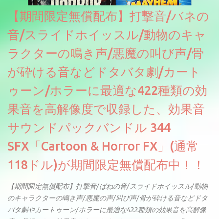
【期間限定無償配布】打撃音/バネの
音/スライドホイッスル/動物のキャ
ラクターの鳴き声/悪魔の叫び声/骨
が砕ける音などドタバタ劇/カート
ゥーン/ホラーに最適な422種類の効
果音を高解像度で収録した、効果音
サウンドパックバンドル 344
SFX「Cartoon & Horror FX」(通常
118ドル)が期間限定無償配布中！！
【期間限定無償配布】打撃音/ばねの音/スライドホイッスル/動物
のキャラクターの鳴き声/悪魔の声/叫び声/骨が砕ける音などドタ
バタ劇やカートゥーン/ホラーに最適な422種類の効果音を高解像