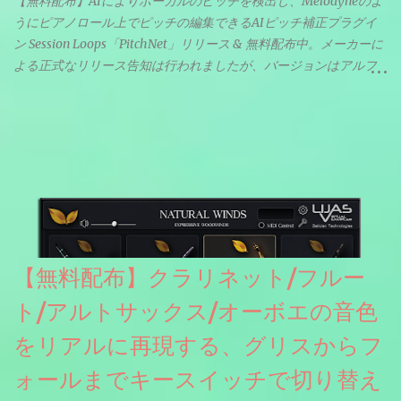
【無料配布】AIによりボーカルのピッチを検出し、Melodyneのよ
うにピアノロール上でピッチの編集できるAIピッチ補正プラグイ
ン Session Loops「PitchNet」リリース & 無料配布中。メーカーに
よる正式なリリース告知は行われましたが、バージョンはアルフ
ァと記載されているようなので今後アップデートで細かいバグな
どが修正されていくのだと思われます。筆者もざっくりと確認し
たところ動作は問題なさそうです。KVR Developer Challenge
2026に出品されている製品になります。国内代理店でも取り扱い
のあるDrumNetのメーカーです。調べたところによるとオープン
ソースを元に設計・改良した製品のようです。
【無料配布】クラリネット/フルー
ト/アルトサックス/オーボエの音色
をリアルに再現する、グリスからフ
ォールまでキースイッチで切り替え