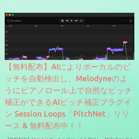
【無料配布】AIによりボーカルのピ
ッチを自動検出し、Melodyneのよ
うにピアノロール上で自然なピッチ
補正ができるAIピッチ補正プラグイ
ン Session Loops「PitchNet」リリ
ース & 無料配布中！！