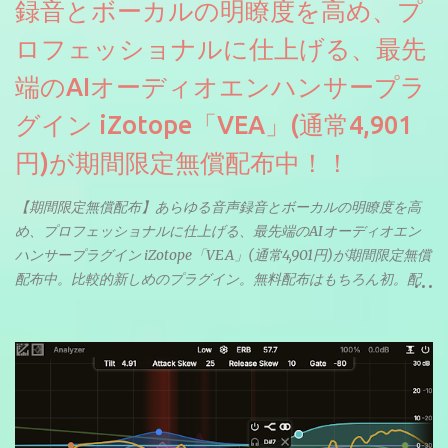
録音とボーカルの明瞭度を高め、プ
ロフェッショナルに仕上げる、最先
端のAIオーディオエンハンサープラ
グイン iZotope「VEA」(通常4,901
円)が期間限定無償配布中！！
【期間限定無償配布】あらゆる音声録音とボーカルの明瞭度を高
め、プロフェッショナルに仕上げる、最先端のAIオーディオエン
ハンサープラグイン iZotope「VEA」(通常4,901円)が期間限定無償
配布中。比較的新しめのプラグイン。無料配布はもちろん初。配
信やナレーションにもぴったり。ボーカルミックスやVTuberさん
にも。