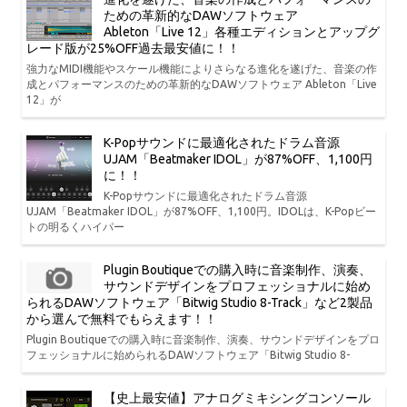
ための革新的なDAWソフトウェア
Ableton「Live 12」各種エディションとアップグ
レード版が25%OFF過去最安値に！！
強力なMIDI機能やスケール機能によりさらなる進化を遂げた、音楽の作
成とパフォーマンスのための革新的なDAWソフトウェア Ableton「Live
12」が
K-Popサウンドに最適化されたドラム音源
UJAM「Beatmaker IDOL」が87%OFF、1,100円
に！！
K-Popサウンドに最適化されたドラム音源
UJAM「Beatmaker IDOL」が87%OFF、1,100円。IDOLは、K-Popビー
トの明るくハイパー
Plugin Boutiqueでの購入時に音楽制作、演奏、
サウンドデザインをプロフェッショナルに始め
られるDAWソフトウェア「Bitwig Studio 8-Track」など2製品
から選んで無料でもらえます！！
Plugin Boutiqueでの購入時に音楽制作、演奏、サウンドデザインをプロ
フェッショナルに始められるDAWソフトウェア「Bitwig Studio 8-
【史上最安値】アナログミキシングコンソール