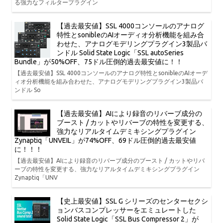
る強力なフィルタープラグイン
【過去最安値】SSL 4000コンソールのアナログ
特性とsonibleのAIオーディオ分析機能を組み合
わせた、アナログモデリングプラグイン3製品バ
ンドル Solid State Logic「SSL autoSeries
Bundle」が50%OFF、75ドル圧倒的過去最安値に！！
【過去最安値】SSL 4000コンソールのアナログ特性とsonibleのAIオーデ
ィオ分析機能を組み合わせた、アナログモデリングプラグイン3製品バ
ンドル So
【過去最安値】AIにより録音のリバーブ成分の
ブースト / カットやリバーブの特性を変更する、
強力なリアルタイムデミキシングプラグイン
Zynaptiq「UNVEIL」が74%OFF、69ドル圧倒的過去最安値
に！！！
【過去最安値】AIにより録音のリバーブ成分のブースト / カットやリバ
ーブの特性を変更する、強力なリアルタイムデミキシングプラグイン
Zynaptiq「UNV
【史上最安値】SSL G シリーズのセンターセクシ
ョンバスコンプレッサーをエミュレートした
Solid State Logic「SSL Bus Compressor 2」が