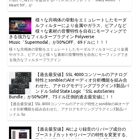
Heart NY」が
様々な共鳴体の挙動をエミュレートしたモーダ
ルフィルターにより金属やガラス、ピアノなど
様々な素材の音響特性を自在にモーフィングで
きる強力なフィルタープラグイン Polyverse
Music「Supermodal」が30%OFF、69ドルに！！！
様々な共鳴体の挙動をエミュレートしたモーダルフィルターにより金属
やガラス、ピアノなど様々な素材の音響特性を自在にモーフィングでき
る強力なフィルタープラグイン
【過去最安値】SSL 4000コンソールのアナログ
特性とsonibleのAIオーディオ分析機能を組み合
わせた、アナログモデリングプラグイン3製品バ
ンドル Solid State Logic「SSL autoSeries
Bundle」が50%OFF、75ドル圧倒的過去最安値に！！
【過去最安値】SSL 4000コンソールのアナログ特性とsonibleのAIオーデ
ィオ分析機能を組み合わせた、アナログモデリングプラグイン3製品バ
ンドル So
【過去最安値】AIにより録音のリバーブ成分の
ブースト / カットやリバーブの特性を変更する、