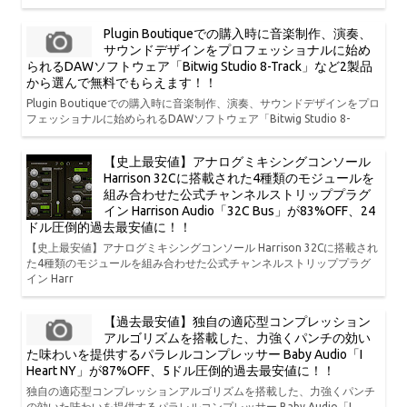
Plugin Boutiqueでの購入時に音楽制作、演奏、
サウンドデザインをプロフェッショナルに始め
られるDAWソフトウェア「Bitwig Studio 8-Track」など2製品
から選んで無料でもらえます！！
Plugin Boutiqueでの購入時に音楽制作、演奏、サウンドデザインをプロ
フェッショナルに始められるDAWソフトウェア「Bitwig Studio 8-
【史上最安値】アナログミキシングコンソール
Harrison 32Cに搭載された4種類のモジュールを
組み合わせた公式チャンネルストリッププラグ
イン Harrison Audio「32C Bus」が83%OFF、24
ドル圧倒的過去最安値に！！
【史上最安値】アナログミキシングコンソール Harrison 32Cに搭載され
た4種類のモジュールを組み合わせた公式チャンネルストリッププラグ
イン Harr
【過去最安値】独自の適応型コンプレッション
アルゴリズムを搭載した、力強くパンチの効い
た味わいを提供するパラレルコンプレッサー Baby Audio「I
Heart NY」が87%OFF、5ドル圧倒的過去最安値に！！
独自の適応型コンプレッションアルゴリズムを搭載した、力強くパンチ
の効いた味わいを提供するパラレルコンプレッサー Baby Audio「I