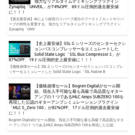
強力なリアルタイムデミキシングプラグイン
Zynaptiq「UNVEIL」が74%OFF、69ドル圧倒的過去最安値
に！！！
【過去最安値】AIにより録音のリバーブ成分のブースト / カットやリバ
ーブの特性を変更する、強力なリアルタイムデミキシングプラグイン
Zynaptiq「UNV
【史上最安値】SSL G シリーズのセンターセクシ
ョンバスコンプレッサーをエミュレートした
Solid State Logic「SSL Bus Compressor 2」が
87%OFF、19ドル圧倒的史上最安値に！！！
【価格崩壊セール】SSL G シリーズのセンターセクションバスコンプレ
ッサーをエミュレートした Solid State Logic「SSL Native B
【価格崩壊セール】Bogren Digitalがセール開
始、現在入手可能な最も高級で高品質なギター
アンプの 1 つであるMLC Amps SUBZERO 100を
再現した公認のギターアンプシミュレーションプラグイン
「MLC S_Zero 100」が82%OFF、17ドル圧倒的過去最安値
に！！！
Bogren Digitalがセール開始、現在入手可能な最も高級で高品質なギタ
ー アンプの 1 つであるMLC Amps SUBZERO 100を再現した公認