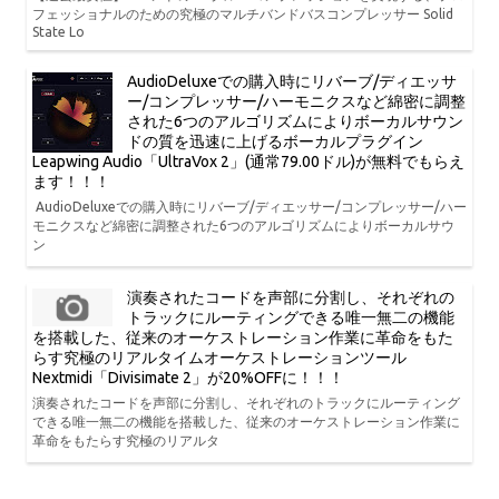
フェッショナルのための究極のマルチバンドバスコンプレッサー Solid
State Lo
AudioDeluxeでの購入時にリバーブ/ディエッサ
ー/コンプレッサー/ハーモニクスなど綿密に調整
された6つのアルゴリズムによりボーカルサウン
ドの質を迅速に上げるボーカルプラグイン
Leapwing Audio「UltraVox 2」(通常79.00ドル)が無料でもらえ
ます！！！
AudioDeluxeでの購入時にリバーブ/ディエッサー/コンプレッサー/ハー
モニクスなど綿密に調整された6つのアルゴリズムによりボーカルサウ
ン
演奏されたコードを声部に分割し、それぞれの
トラックにルーティングできる唯一無二の機能
を搭載した、従来のオーケストレーション作業に革命をもた
らす究極のリアルタイムオーケストレーションツール
Nextmidi「Divisimate 2」が20%OFFに！！！
演奏されたコードを声部に分割し、それぞれのトラックにルーティング
できる唯一無二の機能を搭載した、従来のオーケストレーション作業に
革命をもたらす究極のリアルタ