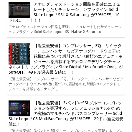
アナログディストーション回路を正確にエミュ
レートしたサチュレーションプラグイン Solid
State Logic「SSL X-Saturator」が79%OFF、10
ドルに！！！！！
アナログディストーション回路を正確にエミュレートしたサチュレーシ
ョンプラグイン Solid State Logic「SSL Native X-Saturato
【過去最安値】コンプレッサー、EQ、リミッタ
ー、エンハンサーなどアナログハードウェアの
銘機に基づいて設計された7種類のエフェクトモ
ジュールを搭載するアナログモデリングチャン
ネルストリッププラグイン Slate Digital「Mix Bundle One」が
50%OFF、49ドル過去最安値に！！
【過去最安値】コンプレッサー、EQ、リミッター、エンハンサーなどア
ナログハードウェアの銘機に基づいて設計された7種類のエフェクトモ
ジュールを搭載するアナログモ
【過去最安値】 3バンドのSSLグルーコンプレッ
ションを実現する、プロフェッショナルのため
の究極のマルチバンドバスコンプレッサー Solid
State Logic「G3 MultiBusComp」が71%OFF、29ドル過去最安
値に！！！
【過去最安値】 3バンドのSSLグルーコンプレッションを実現する、プロ