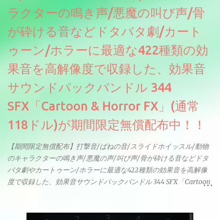
ラクターの鳴き声/悪魔の叫び声/骨
が砕ける音などドタバタ劇/カート
ゥーン/ホラーに最適な422種類の効
果音を高解像度で収録した、効果音
サウンドパックバンドル 344
SFX「Cartoon & Horror FX」(通常
118ドル)が期間限定無償配布中！！
【期間限定無償配布】打撃音/ばねの音/スライドホイッスル/動物
のキャラクターの鳴き声/悪魔の声/叫び声/骨が砕ける音などドタ
バタ劇やカートゥーン/ホラーに最適な422種類の効果音を高解像
度で収録した、効果音サウンドパックバンドル 344 SFX「Cartoon
& Horror FX」(通常118ドル)が期間限定無償配布中。サンプリン
グレート等もしっかりと業界水準を満たしております。