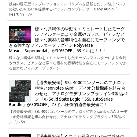
独自の適応型コンプレッションアルゴリズムを搭載した、力強くパンチ
の効いた味わいを提供するパラレルコンプレッサー Baby Audio「I
Heart NY」が
様々な共鳴体の挙動をエミュレートしたモーダ
ルフィルターにより金属やガラス、ピアノなど
様々な素材の音響特性を自在にモーフィングで
きる強力なフィルタープラグイン Polyverse
Music「Supermodal」が30%OFF、69ドルに！！！
様々な共鳴体の挙動をエミュレートしたモーダルフィルターにより金属
やガラス、ピアノなど様々な素材の音響特性を自在にモーフィングでき
る強力なフィルタープラグイン
【過去最安値】SSL 4000コンソールのアナログ
特性とsonibleのAIオーディオ分析機能を組み合
わせた、アナログモデリングプラグイン3製品バ
ンドル Solid State Logic「SSL autoSeries
Bundle」が50%OFF、75ドル圧倒的過去最安値に！！
【過去最安値】SSL 4000コンソールのアナログ特性とsonibleのAIオーデ
ィオ分析機能を組み合わせた、アナログモデリングプラグイン3製品バ
ンドル So
【過去最安値】AIにより録音のリバーブ成分の