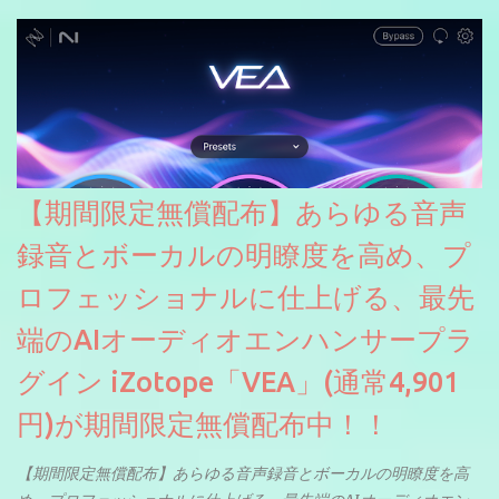
【期間限定無償配布】あらゆる音声
録音とボーカルの明瞭度を高め、プ
ロフェッショナルに仕上げる、最先
端のAIオーディオエンハンサープラ
グイン iZotope「VEA」(通常4,901
円)が期間限定無償配布中！！
【期間限定無償配布】あらゆる音声録音とボーカルの明瞭度を高