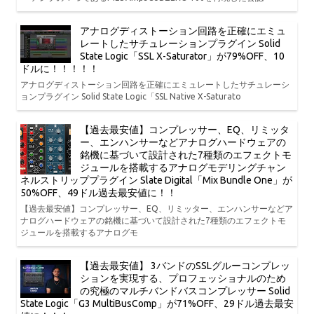
アナログディストーション回路を正確にエミュ
レートしたサチュレーションプラグイン Solid
State Logic「SSL X-Saturator」が79%OFF、10
ドルに！！！！！
アナログディストーション回路を正確にエミュレートしたサチュレーシ
ョンプラグイン Solid State Logic「SSL Native X-Saturato
【過去最安値】コンプレッサー、EQ、リミッタ
ー、エンハンサーなどアナログハードウェアの
銘機に基づいて設計された7種類のエフェクトモ
ジュールを搭載するアナログモデリングチャン
ネルストリッププラグイン Slate Digital「Mix Bundle One」が
50%OFF、49ドル過去最安値に！！
【過去最安値】コンプレッサー、EQ、リミッター、エンハンサーなどア
ナログハードウェアの銘機に基づいて設計された7種類のエフェクトモ
ジュールを搭載するアナログモ
【過去最安値】 3バンドのSSLグルーコンプレッ
ションを実現する、プロフェッショナルのため
の究極のマルチバンドバスコンプレッサー Solid
State Logic「G3 MultiBusComp」が71%OFF、29ドル過去最安