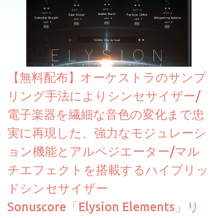
【無料配布】オーケストラのサンプ
リング手法によりシンセサイザー/
電子楽器を繊細な音色の変化まで忠
実に再現した、強力なモジュレーシ
ョン機能とアルペジエーター/マル
チエフェクトを搭載するハイブリッ
ドシンセサイザー
Sonuscore「Elysion Elements」リ