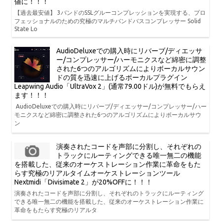
値に！！！
【過去最安値】 3バンドのSSLグルーコンプレッションを実現する、プロ
フェッショナルのための究極のマルチバンドバスコンプレッサー Solid
State Lo
AudioDeluxeでの購入時にリバーブ/ディエッサ
ー/コンプレッサー/ハーモニクスなど綿密に調整
された6つのアルゴリズムによりボーカルサウン
ドの質を迅速に上げるボーカルプラグイン
Leapwing Audio「UltraVox 2」(通常79.00ドル)が無料でもらえ
ます！！！
AudioDeluxeでの購入時にリバーブ/ディエッサー/コンプレッサー/ハー
モニクスなど綿密に調整された6つのアルゴリズムによりボーカルサウ
ン
演奏されたコードを声部に分割し、それぞれの
トラックにルーティングできる唯一無二の機能
を搭載した、従来のオーケストレーション作業に革命をもた
らす究極のリアルタイムオーケストレーションツール
Nextmidi「Divisimate 2」が20%OFFに！！！
演奏されたコードを声部に分割し、それぞれのトラックにルーティング
できる唯一無二の機能を搭載した、従来のオーケストレーション作業に
革命をもたらす究極のリアルタ