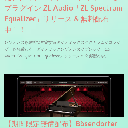
プラグイン ZL Audio「ZL Spectrum
Equalizer」リリース & 無料配布
中！！
レゾナンスを動的に抑制するダイナミックスペクトラムイコライ
ザーを搭載した、ダイナミックレゾナンスサプレッサー ZL
Audio「ZL Spectrum Equalizer」リリース & 無料配布中。
【期間限定無償配布】Bösendorfer