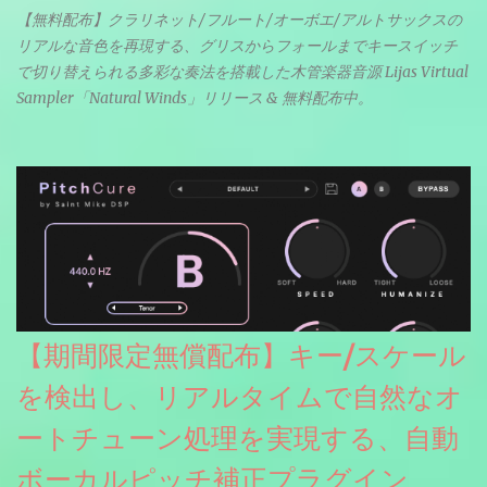
【無料配布】クラリネット/フルート/オーボエ/アルトサックスの
リアルな音色を再現する、グリスからフォールまでキースイッチ
で切り替えられる多彩な奏法を搭載した木管楽器音源 Lijas Virtual
Sampler「Natural Winds」リリース & 無料配布中。
【期間限定無償配布】キー/スケール
を検出し、リアルタイムで自然なオ
ートチューン処理を実現する、自動
ボーカルピッチ補正プラグイン