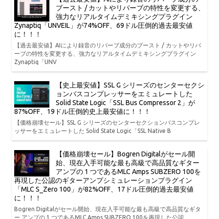
ブースト / カットやリバーブの特性を変更する、
強力なリアルタイムデミキシングプラグイン
Zynaptiq「UNVEIL」が74%OFF、69ドル圧倒的過去最安値
に！！！
【過去最安値】AIにより録音のリバーブ成分のブースト / カットやリバ
ーブの特性を変更する、強力なリアルタイムデミキシングプラグイン
Zynaptiq「UNV
【史上最安値】SSL G シリーズのセンターセクシ
ョンバスコンプレッサーをエミュレートした
Solid State Logic「SSL Bus Compressor 2」が
87%OFF、19ドル圧倒的史上最安値に！！！
【価格崩壊セール】SSL G シリーズのセンターセクションバスコンプレ
ッサーをエミュレートした Solid State Logic「SSL Native B
【価格崩壊セール】Bogren Digitalがセール開
始、現在入手可能な最も高級で高品質なギター
アンプの 1 つであるMLC Amps SUBZERO 100を
再現した公認のギターアンプシミュレーションプラグイン
「MLC S_Zero 100」が82%OFF、17ドル圧倒的過去最安値
に！！！
Bogren Digitalがセール開始、現在入手可能な最も高級で高品質なギタ
ー アンプの 1 つであるMLC Amps SUBZERO 100を再現した公認