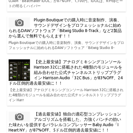
UJAM「Beatmaker IDOL」が87%OFF、1,100円。IDOLは、K-Popビー
トの明るくハイパー
Plugin Boutiqueでの購入時に音楽制作、演奏、
サウンドデザインをプロフェッショナルに始め
られるDAWソフトウェア「Bitwig Studio 8-Track」など2製品
から選んで無料でもらえます！！
Plugin Boutiqueでの購入時に音楽制作、演奏、サウンドデザインをプロ
フェッショナルに始められるDAWソフトウェア「Bitwig Studio 8-
【史上最安値】アナログミキシングコンソール
Harrison 32Cに搭載された4種類のモジュールを
組み合わせた公式チャンネルストリッププラグ
イン Harrison Audio「32C Bus」が83%OFF、24
ドル圧倒的過去最安値に！！
【史上最安値】アナログミキシングコンソール Harrison 32Cに搭載され
た4種類のモジュールを組み合わせた公式チャンネルストリッププラグ
イン Harr
【過去最安値】独自の適応型コンプレッション
アルゴリズムを搭載した、力強くパンチの効い
た味わいを提供するパラレルコンプレッサー Baby Audio「I
Heart NY」が87%OFF、5ドル圧倒的過去最安値に！！