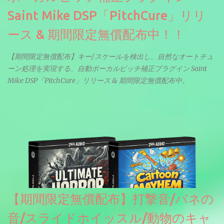
Saint Mike DSP「PitchCure」リリ
ース & 期間限定無償配布中！！
【期間限定無償配布】キー/スケールを検出し、自然なオートチュ
ーン処理を実現する、自動ボーカルピッチ補正プラグイン Saint
Mike DSP「PitchCure」リリース & 期間限定無償配布中。
【期間限定無償配布】打撃音/バネの
音/スライドホイッスル/動物のキャ