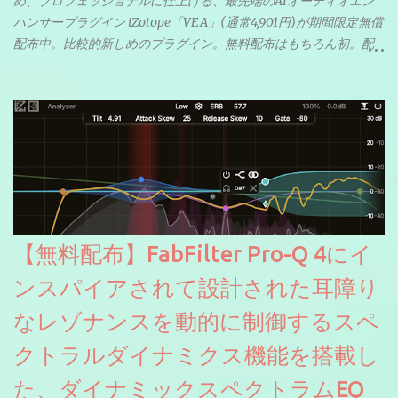
め、プロフェッショナルに仕上げる、最先端のAIオーディオエン
ハンサープラグイン iZotope「VEA」(通常4,901円)が期間限定無償
配布中。比較的新しめのプラグイン。無料配布はもちろん初。配
信やナレーションにもぴったり。ボーカルミックスやVTuberさん
にも。
【無料配布】FabFilter Pro-Q 4にイ
ンスパイアされて設計された耳障り
なレゾナンスを動的に制御するスペ
クトラルダイナミクス機能を搭載し
た、ダイナミックスペクトラムEQ