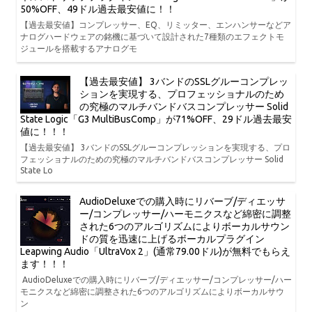
50%OFF、49ドル過去最安値に！！
【過去最安値】コンプレッサー、EQ、リミッター、エンハンサーなどア
ナログハードウェアの銘機に基づいて設計された7種類のエフェクトモ
ジュールを搭載するアナログモ
【過去最安値】 3バンドのSSLグルーコンプレッ
ションを実現する、プロフェッショナルのため
の究極のマルチバンドバスコンプレッサー Solid
State Logic「G3 MultiBusComp」が71%OFF、29ドル過去最安
値に！！！
【過去最安値】 3バンドのSSLグルーコンプレッションを実現する、プロ
フェッショナルのための究極のマルチバンドバスコンプレッサー Solid
State Lo
AudioDeluxeでの購入時にリバーブ/ディエッサ
ー/コンプレッサー/ハーモニクスなど綿密に調整
された6つのアルゴリズムによりボーカルサウン
ドの質を迅速に上げるボーカルプラグイン
Leapwing Audio「UltraVox 2」(通常79.00ドル)が無料でもらえ
ます！！！
AudioDeluxeでの購入時にリバーブ/ディエッサー/コンプレッサー/ハー
モニクスなど綿密に調整された6つのアルゴリズムによりボーカルサウ
ン