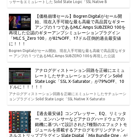
ッサーをエミュレートした Solid State Logic「SSL Native B
【価格崩壊セール】Bogren Digitalがセール開
始、現在入手可能な最も高級で高品質なギター
アンプの 1 つであるMLC Amps SUBZERO 100を
再現した公認のギターアンプシミュレーションプラグイン
「MLC S_Zero 100」が82%OFF、17ドル圧倒的過去最安値
に！！！
Bogren Digitalがセール開始、現在入手可能な最も高級で高品質なギタ
ー アンプの 1 つであるMLC Amps SUBZERO 100を再現した公認
アナログディストーション回路を正確にエミュ
レートしたサチュレーションプラグイン Solid
State Logic「SSL X-Saturator」が79%OFF、10
ドルに！！！！！
アナログディストーション回路を正確にエミュレートしたサチュレーシ
ョンプラグイン Solid State Logic「SSL Native X-Saturato
【過去最安値】コンプレッサー、EQ、リミッタ
ー、エンハンサーなどアナログハードウェアの
銘機に基づいて設計された7種類のエフェクトモ
ジュールを搭載するアナログモデリングチャン
ネルストリッププラグイン Slate Digital「Mix Bundle One」が