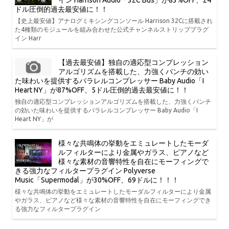
イン Harrison Audio「32C Bus」が83%OFF、24
ドル圧倒的過去最安値に！！
【史上最安値】アナログミキシングコンソール Harrison 32Cに搭載され
た4種類のモジュールを組み合わせた公式チャンネルストリッププラグ
イン Harr
【過去最安値】独自の適応型コンプレッション
アルゴリズムを搭載した、力強くパンチの効い
た味わいを提供するパラレルコンプレッサー Baby Audio「I
Heart NY」が87%OFF、5ドル圧倒的過去最安値に！！
独自の適応型コンプレッションアルゴリズムを搭載した、力強くパンチ
の効いた味わいを提供するパラレルコンプレッサー Baby Audio「I
Heart NY」が
様々な共鳴体の挙動をエミュレートしたモーダ
ルフィルターにより金属やガラス、ピアノなど
様々な素材の音響特性を自在にモーフィングで
きる強力なフィルタープラグイン Polyverse
Music「Supermodal」が30%OFF、69ドルに！！！
様々な共鳴体の挙動をエミュレートしたモーダルフィルターにより金属
やガラス、ピアノなど様々な素材の音響特性を自在にモーフィングでき
る強力なフィルタープラグイン