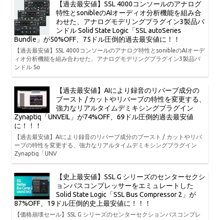
【過去最安値】SSL 4000コンソールのアナログ
特性とsonibleのAIオーディオ分析機能を組み合
わせた、アナログモデリングプラグイン3製品バ
ンドル Solid State Logic「SSL autoSeries
Bundle」が50%OFF、75ドル圧倒的過去最安値に！！
【過去最安値】SSL 4000コンソールのアナログ特性とsonibleのAIオーデ
ィオ分析機能を組み合わせた、アナログモデリングプラグイン3製品バ
ンドル So
【過去最安値】AIにより録音のリバーブ成分の
ブースト / カットやリバーブの特性を変更する、
強力なリアルタイムデミキシングプラグイン
Zynaptiq「UNVEIL」が74%OFF、69ドル圧倒的過去最安値
に！！！
【過去最安値】AIにより録音のリバーブ成分のブースト / カットやリバ
ーブの特性を変更する、強力なリアルタイムデミキシングプラグイン
Zynaptiq「UNV
【史上最安値】SSL G シリーズのセンターセクシ
ョンバスコンプレッサーをエミュレートした
Solid State Logic「SSL Bus Compressor 2」が
87%OFF、19ドル圧倒的史上最安値に！！！
【価格崩壊セール】SSL G シリーズのセンターセクションバスコンプレ