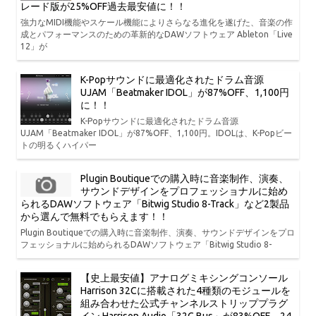
レード版が25%OFF過去最安値に！！
強力なMIDI機能やスケール機能によりさらなる進化を遂げた、音楽の作
成とパフォーマンスのための革新的なDAWソフトウェア Ableton「Live
12」が
K-Popサウンドに最適化されたドラム音源
UJAM「Beatmaker IDOL」が87%OFF、1,100円
に！！
K-Popサウンドに最適化されたドラム音源
UJAM「Beatmaker IDOL」が87%OFF、1,100円。IDOLは、K-Popビー
トの明るくハイパー
Plugin Boutiqueでの購入時に音楽制作、演奏、
サウンドデザインをプロフェッショナルに始め
られるDAWソフトウェア「Bitwig Studio 8-Track」など2製品
から選んで無料でもらえます！！
Plugin Boutiqueでの購入時に音楽制作、演奏、サウンドデザインをプロ
フェッショナルに始められるDAWソフトウェア「Bitwig Studio 8-
【史上最安値】アナログミキシングコンソール
Harrison 32Cに搭載された4種類のモジュールを
組み合わせた公式チャンネルストリッププラグ