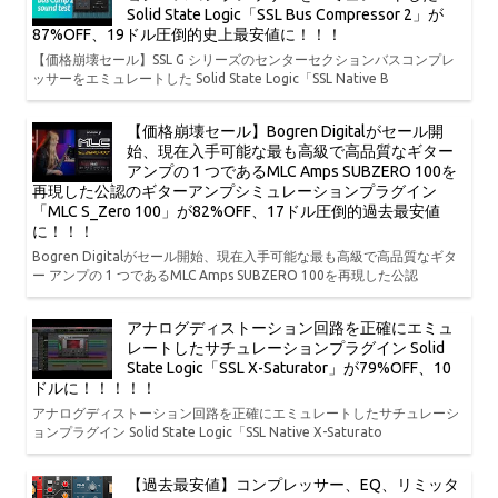
Solid State Logic「SSL Bus Compressor 2」が
87%OFF、19ドル圧倒的史上最安値に！！！
【価格崩壊セール】SSL G シリーズのセンターセクションバスコンプレ
ッサーをエミュレートした Solid State Logic「SSL Native B
【価格崩壊セール】Bogren Digitalがセール開
始、現在入手可能な最も高級で高品質なギター
アンプの 1 つであるMLC Amps SUBZERO 100を
再現した公認のギターアンプシミュレーションプラグイン
「MLC S_Zero 100」が82%OFF、17ドル圧倒的過去最安値
に！！！
Bogren Digitalがセール開始、現在入手可能な最も高級で高品質なギタ
ー アンプの 1 つであるMLC Amps SUBZERO 100を再現した公認
アナログディストーション回路を正確にエミュ
レートしたサチュレーションプラグイン Solid
State Logic「SSL X-Saturator」が79%OFF、10
ドルに！！！！！
アナログディストーション回路を正確にエミュレートしたサチュレーシ
ョンプラグイン Solid State Logic「SSL Native X-Saturato
【過去最安値】コンプレッサー、EQ、リミッタ