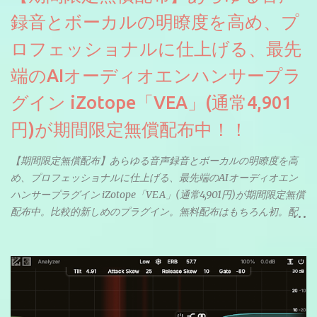
録音とボーカルの明瞭度を高め、プ
ロフェッショナルに仕上げる、最先
端のAIオーディオエンハンサープラ
グイン iZotope「VEA」(通常4,901
円)が期間限定無償配布中！！
【期間限定無償配布】あらゆる音声録音とボーカルの明瞭度を高
め、プロフェッショナルに仕上げる、最先端のAIオーディオエン
ハンサープラグイン iZotope「VEA」(通常4,901円)が期間限定無償
配布中。比較的新しめのプラグイン。無料配布はもちろん初。配
信やナレーションにもぴったり。ボーカルミックスやVTuberさん
にも。