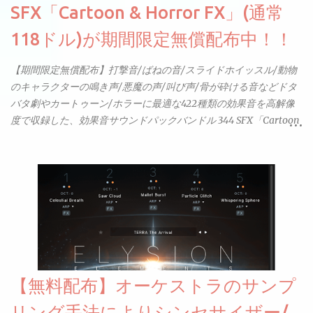
SFX「Cartoon & Horror FX」(通常
118ドル)が期間限定無償配布中！！
【期間限定無償配布】打撃音/ばねの音/スライドホイッスル/動物
のキャラクターの鳴き声/悪魔の声/叫び声/骨が砕ける音などドタ
バタ劇やカートゥーン/ホラーに最適な422種類の効果音を高解像
度で収録した、効果音サウンドパックバンドル 344 SFX「Cartoon
& Horror FX」(通常118ドル)が期間限定無償配布中。サンプリン
グレート等もしっかりと業界水準を満たしております。
【無料配布】オーケストラのサンプ
リング手法によりシンセサイザー/