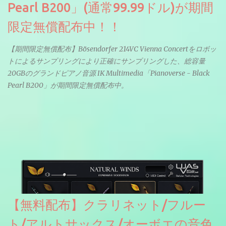
Pearl B200」(通常99.99ドル)が期間
限定無償配布中！！
【期間限定無償配布】Bösendorfer 214VC Vienna Concertをロボッ
トによるサンプリングにより正確にサンプリングした、総容量
20GBのグランドピアノ音源 IK Multimedia「Pianoverse - Black
Pearl B200」が期間限定無償配布中。
【無料配布】クラリネット/フルー
ト/アルトサックス/オーボエの音色