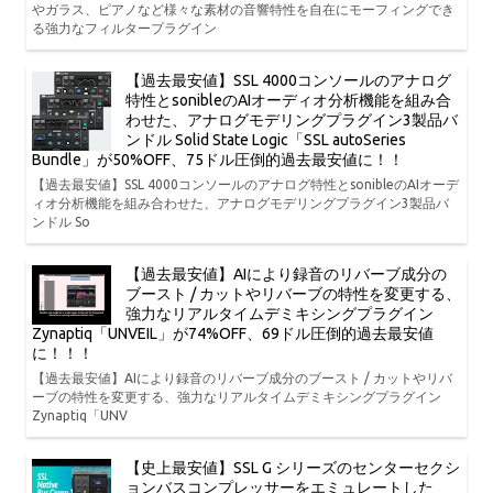
やガラス、ピアノなど様々な素材の音響特性を自在にモーフィングでき
る強力なフィルタープラグイン
【過去最安値】SSL 4000コンソールのアナログ
特性とsonibleのAIオーディオ分析機能を組み合
わせた、アナログモデリングプラグイン3製品バ
ンドル Solid State Logic「SSL autoSeries
Bundle」が50%OFF、75ドル圧倒的過去最安値に！！
【過去最安値】SSL 4000コンソールのアナログ特性とsonibleのAIオーデ
ィオ分析機能を組み合わせた、アナログモデリングプラグイン3製品バ
ンドル So
【過去最安値】AIにより録音のリバーブ成分の
ブースト / カットやリバーブの特性を変更する、
強力なリアルタイムデミキシングプラグイン
Zynaptiq「UNVEIL」が74%OFF、69ドル圧倒的過去最安値
に！！！
【過去最安値】AIにより録音のリバーブ成分のブースト / カットやリバ
ーブの特性を変更する、強力なリアルタイムデミキシングプラグイン
Zynaptiq「UNV
【史上最安値】SSL G シリーズのセンターセクシ
ョンバスコンプレッサーをエミュレートした