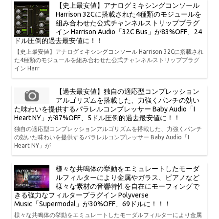
【史上最安値】アナログミキシングコンソール
Harrison 32Cに搭載された4種類のモジュールを
組み合わせた公式チャンネルストリッププラグ
イン Harrison Audio「32C Bus」が83%OFF、24
ドル圧倒的過去最安値に！！
【史上最安値】アナログミキシングコンソール Harrison 32Cに搭載され
た4種類のモジュールを組み合わせた公式チャンネルストリッププラグ
イン Harr
【過去最安値】独自の適応型コンプレッション
アルゴリズムを搭載した、力強くパンチの効い
た味わいを提供するパラレルコンプレッサー Baby Audio「I
Heart NY」が87%OFF、5ドル圧倒的過去最安値に！！
独自の適応型コンプレッションアルゴリズムを搭載した、力強くパンチ
の効いた味わいを提供するパラレルコンプレッサー Baby Audio「I
Heart NY」が
様々な共鳴体の挙動をエミュレートしたモーダ
ルフィルターにより金属やガラス、ピアノなど
様々な素材の音響特性を自在にモーフィングで
きる強力なフィルタープラグイン Polyverse
Music「Supermodal」が30%OFF、69ドルに！！！
様々な共鳴体の挙動をエミュレートしたモーダルフィルターにより金属