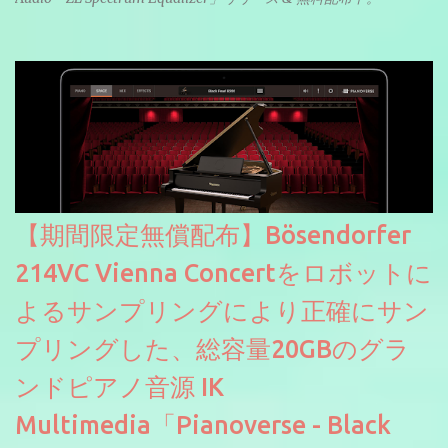
【期間限定無償配布】Bösendorfer
214VC Vienna Concertをロボットに
よるサンプリングにより正確にサン
プリングした、総容量20GBのグラ
ンドピアノ音源 IK
Multimedia「Pianoverse - Black