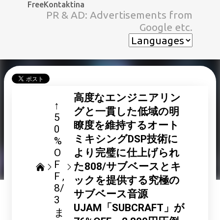
FreeKontaktina
スキップしてメイン コンテンツに移動
PR & AD: Advertisements from
Google etc.
高度なエンジニアリン
↑
グと一貫した低域の明
5
瞭度を維持するオート
0
ミキシングDSP技術に
%
O
より完璧に仕上げられ
F
た808/サブベースとキ
F
ックを提供する究極の
8/
サブベース音源
3
UJAM「SUBCRAFT」が
ま