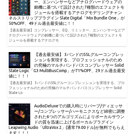
ー、エンハンサーなどアナログハードウェアの
銘機に基づいて設計された7種類のエフェクトモ
ジュールを搭載するアナログモデリングチャン
ネルストリッププラグイン Slate Digital「Mix Bundle One」が
50%OFF、49ドル過去最安値に！！
【過去最安値】コンプレッサー、EQ、リミッター、エンハンサーなどア
ナログハードウェアの銘機に基づいて設計された7種類のエフェクトモ
ジュールを搭載するアナログモ
【過去最安値】 3バンドのSSLグルーコンプレッ
ションを実現する、プロフェッショナルのため
の究極のマルチバンドバスコンプレッサー Solid
State Logic「G3 MultiBusComp」が71%OFF、29ドル過去最安
値に！！！
【過去最安値】 3バンドのSSLグルーコンプレッションを実現する、プロ
フェッショナルのための究極のマルチバンドバスコンプレッサー Solid
State Lo
AudioDeluxeでの購入時にリバーブ/ディエッサ
ー/コンプレッサー/ハーモニクスなど綿密に調整
された6つのアルゴリズムによりボーカルサウン
ドの質を迅速に上げるボーカルプラグイン
Leapwing Audio「UltraVox 2」(通常79.00ドル)が無料でもらえ
ます！！！