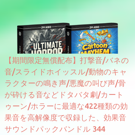
【期間限定無償配布】打撃音/バネの
音/スライドホイッスル/動物のキャ
ラクターの鳴き声/悪魔の叫び声/骨
が砕ける音などドタバタ劇/カート
ゥーン/ホラーに最適な422種類の効
果音を高解像度で収録した、効果音
サウンドパックバンドル 344