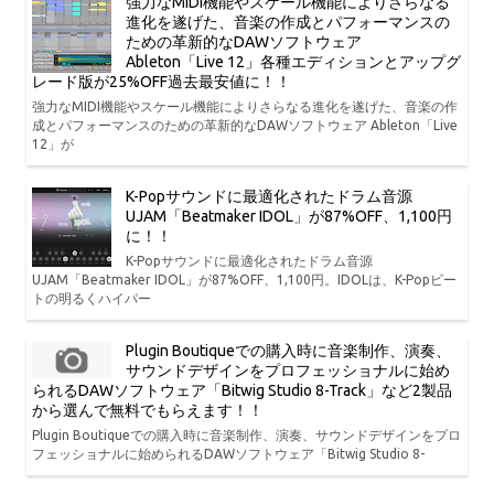
強力なMIDI機能やスケール機能によりさらなる
進化を遂げた、音楽の作成とパフォーマンスの
ための革新的なDAWソフトウェア
Ableton「Live 12」各種エディションとアップグ
レード版が25%OFF過去最安値に！！
強力なMIDI機能やスケール機能によりさらなる進化を遂げた、音楽の作
成とパフォーマンスのための革新的なDAWソフトウェア Ableton「Live
12」が
K-Popサウンドに最適化されたドラム音源
UJAM「Beatmaker IDOL」が87%OFF、1,100円
に！！
K-Popサウンドに最適化されたドラム音源
UJAM「Beatmaker IDOL」が87%OFF、1,100円。IDOLは、K-Popビー
トの明るくハイパー
Plugin Boutiqueでの購入時に音楽制作、演奏、
サウンドデザインをプロフェッショナルに始め
られるDAWソフトウェア「Bitwig Studio 8-Track」など2製品
から選んで無料でもらえます！！
Plugin Boutiqueでの購入時に音楽制作、演奏、サウンドデザインをプロ
フェッショナルに始められるDAWソフトウェア「Bitwig Studio 8-