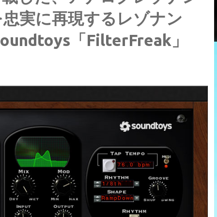
を忠実に再現するレゾナン
toys「FilterFreak」
！