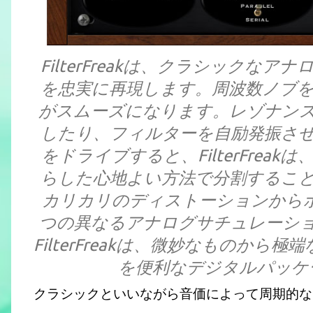
FilterFreakは、クラシック
を忠実に再現します。周波数ノブ
がスムーズになります。レゾナン
したり、フィルターを自励発振さ
をドライブすると、FilterFre
らした心地よい方法で分割するこ
カリカリのディストーションから
つの異なるアナログサチュレーシ
FilterFreakは、微妙なものか
を便利なデジタルパッケ
クラシックといいながら音価によって周期的な