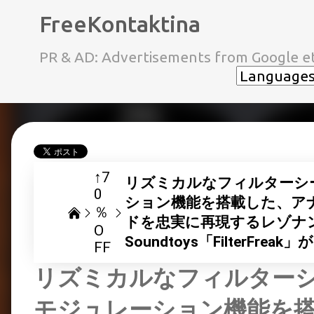
FreeKontaktina
PR & AD: Advertisements from Google et
↑7
リズミカルなフィルターシ
0
ション機能を搭載した、ア
％
ドを忠実に再現するレゾナ
O
Soundtoys「FilterFrea
FF
リズミカルなフィルター
モジュレーション機能を