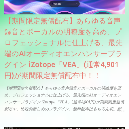
【期間限定無償配布】あらゆる音声
録音とボーカルの明瞭度を高め、プ
ロフェッショナルに仕上げる、最先
端のAIオーディオエンハンサープラ
グイン iZotope「VEA」(通常4,901
円)が期間限定無償配布中！！
【期間限定無償配布】あらゆる音声録音とボーカルの明瞭度を高
め、プロフェッショナルに仕上げる、最先端のAIオーディオエン
ハンサープラグイン iZotope「VEA」(通常4,901円)が期間限定無償
配布中。比較的新しめのプラグイン。無料配布はもちろん初。配
信やナレーションにもぴったり。ボーカルミックスやVTuberさん
にも。