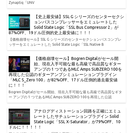
Zynaptiq「UNV
【史上最安値】SSL G シリーズのセンターセクシ
ョンバスコンプレッサーをエミュレートした
Solid State Logic「SSL Bus Compressor 2」が
87%OFF、19ドル圧倒的史上最安値に！！！
【価格崩壊セール】SSL G シリーズのセンターセクションバスコンプレ
ッサーをエミュレートした Solid State Logic「SSL Native B
【価格崩壊セール】Bogren Digitalがセール開
始、現在入手可能な最も高級で高品質なギター
アンプの 1 つであるMLC Amps SUBZERO 100を
再現した公認のギターアンプシミュレーションプラグイン
「MLC S_Zero 100」が82%OFF、17ドル圧倒的過去最安値
に！！！
Bogren Digitalがセール開始、現在入手可能な最も高級で高品質なギタ
ー アンプの 1 つであるMLC Amps SUBZERO 100を再現した公認
アナログディストーション回路を正確にエミュ
レートしたサチュレーションプラグイン Solid
State Logic「SSL X-Saturator」が79%OFF、10
ドルに！！！！！