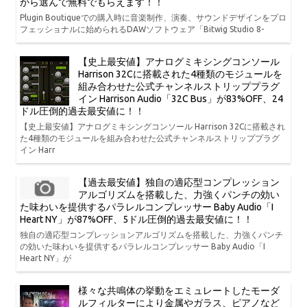
から選んで無料でもらえます！！
Plugin Boutiqueでの購入時に音楽制作、演奏、サウンドデザインをプロ
フェッショナルに始められるDAWソフトウェア「Bitwig Studio 8-
【史上最安値】アナログミキシングコンソール
Harrison 32Cに搭載された4種類のモジュールを
組み合わせた公式チャンネルストリッププラグ
イン Harrison Audio「32C Bus」が83%OFF、24
ドル圧倒的過去最安値に！！
【史上最安値】アナログミキシングコンソール Harrison 32Cに搭載され
た4種類のモジュールを組み合わせた公式チャンネルストリッププラグ
イン Harr
【過去最安値】独自の適応型コンプレッション
アルゴリズムを搭載した、力強くパンチの効い
た味わいを提供するパラレルコンプレッサー Baby Audio「I
Heart NY」が87%OFF、5ドル圧倒的過去最安値に！！
独自の適応型コンプレッションアルゴリズムを搭載した、力強くパンチ
の効いた味わいを提供するパラレルコンプレッサー Baby Audio「I
Heart NY」が
様々な共鳴体の挙動をエミュレートしたモーダ
ルフィルターにより金属やガラス、ピアノなど