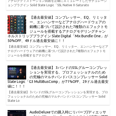
アナログディストーション回路を正確にエミュレートしたサチュレーシ
ョンプラグイン Solid State Logic「SSL Native X-Saturato
【過去最安値】コンプレッサー、EQ、リミッタ
ー、エンハンサーなどアナログハードウェアの
銘機に基づいて設計された7種類のエフェクトモ
ジュールを搭載するアナログモデリングチャン
ネルストリッププラグイン Slate Digital「Mix Bundle One」が
50%OFF、49ドル過去最安値に！！
【過去最安値】コンプレッサー、EQ、リミッター、エンハンサーなどア
ナログハードウェアの銘機に基づいて設計された7種類のエフェクトモ
ジュールを搭載するアナログモ
【過去最安値】 3バンドのSSLグルーコンプレッ
ションを実現する、プロフェッショナルのため
の究極のマルチバンドバスコンプレッサー Solid
State Logic「G3 MultiBusComp」が71%OFF、29ドル過去最安
値に！！！
【過去最安値】 3バンドのSSLグルーコンプレッションを実現する、プロ
フェッショナルのための究極のマルチバンドバスコンプレッサー Solid
State Lo
AudioDeluxeでの購入時にリバーブ/ディエッサ