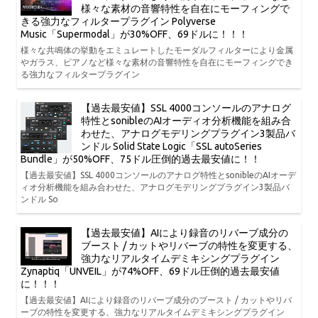
様々な素材の音響特性を自在にモーフィングで
きる強力なフィルタープラグイン Polyverse
Music「Supermodal」が30%OFF、69ドルに！！！
様々な共鳴体の挙動をエミュレートしたモーダルフィルターにより金属
やガラス、ピアノなど様々な素材の音響特性を自在にモーフィングでき
る強力なフィルタープラグイン
【過去最安値】SSL 4000コンソールのアナログ
特性とsonibleのAIオーディオ分析機能を組み合
わせた、アナログモデリングプラグイン3製品バ
ンドル Solid State Logic「SSL autoSeries
Bundle」が50%OFF、75ドル圧倒的過去最安値に！！
【過去最安値】SSL 4000コンソールのアナログ特性とsonibleのAIオーデ
ィオ分析機能を組み合わせた、アナログモデリングプラグイン3製品バ
ンドル So
【過去最安値】AIにより録音のリバーブ成分の
ブースト / カットやリバーブの特性を変更する、
強力なリアルタイムデミキシングプラグイン
Zynaptiq「UNVEIL」が74%OFF、69ドル圧倒的過去最安値
に！！！
【過去最安値】AIにより録音のリバーブ成分のブースト / カットやリバ
ーブの特性を変更する、強力なリアルタイムデミキシングプラグイン