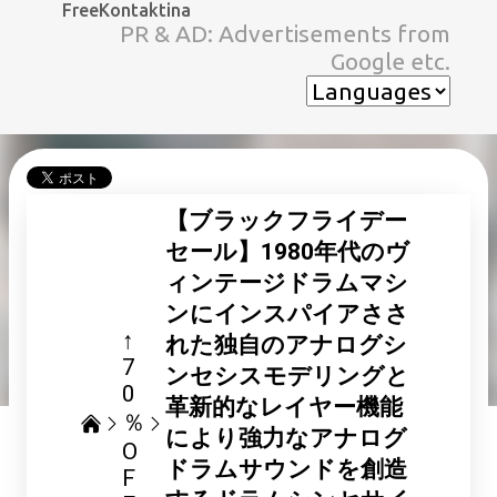
FreeKontaktina
スキップしてメイン コンテンツに移動
PR & AD: Advertisements from
Google etc.
【ブラックフライデー
セール】1980年代のヴ
ィンテージドラムマシ
ンにインスパイアささ
↑
れた独自のアナログシ
7
ンセシスモデリングと
0
革新的なレイヤー機能
％
により強力なアナログ
O
ドラムサウンドを創造
F