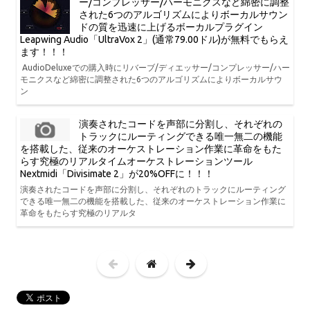
ー/コンプレッサー/ハーモニクスなど綿密に調整
された6つのアルゴリズムによりボーカルサウン
ドの質を迅速に上げるボーカルプラグイン
Leapwing Audio「UltraVox 2」(通常79.00ドル)が無料でもらえ
ます！！！
AudioDeluxeでの購入時にリバーブ/ディエッサー/コンプレッサー/ハー
モニクスなど綿密に調整された6つのアルゴリズムによりボーカルサウ
ン
演奏されたコードを声部に分割し、それぞれの
トラックにルーティングできる唯一無二の機能
を搭載した、従来のオーケストレーション作業に革命をもた
らす究極のリアルタイムオーケストレーションツール
Nextmidi「Divisimate 2」が20%OFFに！！！
演奏されたコードを声部に分割し、それぞれのトラックにルーティング
できる唯一無二の機能を搭載した、従来のオーケストレーション作業に
革命をもたらす究極のリアルタ