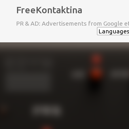
FreeKontaktina
PR & AD: Advertisements from Google et