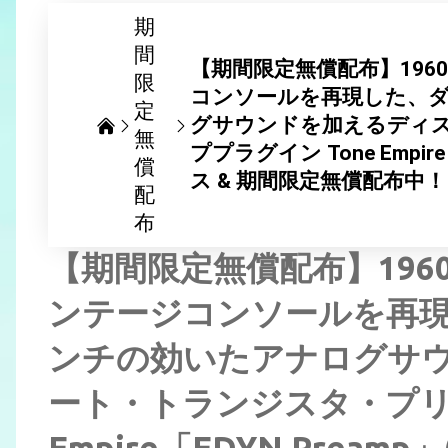
期
間
【期間限定無償配布】196
限
コンソールを再現した、
定
グサウンドを加えるディ
無
ププラグイン Tone Empir
償
ス & 期間限定無償配布中
配
布
【期間限定無償配布】196
ンテージコンソールを再
ンチの効いたアナログサ
ート・トランジスタ・プリア
Empire「EDYN Pream