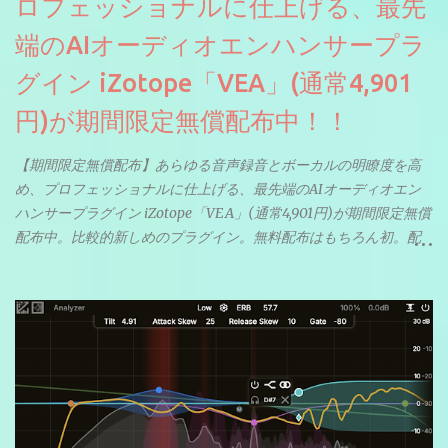
ロフェッショナルに仕上げる、最先
端のAIオーディオエンハンサープラ
グイン iZotope「VEA」(通常4,901
円)が期間限定無償配布中！！
【期間限定無償配布】あらゆる音声録音とボーカルの明瞭度を高
め、プロフェッショナルに仕上げる、最先端のAIオーディオエン
ハンサープラグイン iZotope「VEA」(通常4,901円)が期間限定無償
配布中。比較的新しめのプラグイン。無料配布はもちろん初。配
信やナレーションにもぴったり。ボーカルミックスやVTuberさん
にも。