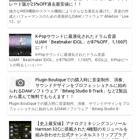
レード版が25%OFF過去最安値に！！
強力なMIDI機能やスケール機能によりさらなる進化を遂げた、音楽の作
成とパフォーマンスのための革新的なDAWソフトウェア Ableton「Live
12」が
K-Popサウンドに最適化されたドラム音源
UJAM「Beatmaker IDOL」が87%OFF、1,100円
に！！
K-Popサウンドに最適化されたドラム音源
UJAM「Beatmaker IDOL」が87%OFF、1,100円。IDOLは、K-Popビー
トの明るくハイパー
Plugin Boutiqueでの購入時に音楽制作、演奏、
サウンドデザインをプロフェッショナルに始め
られるDAWソフトウェア「Bitwig Studio 8-Track」など2製品
から選んで無料でもらえます！！
Plugin Boutiqueでの購入時に音楽制作、演奏、サウンドデザインをプロ
フェッショナルに始められるDAWソフトウェア「Bitwig Studio 8-
【史上最安値】アナログミキシングコンソール
Harrison 32Cに搭載された4種類のモジュールを
組み合わせた公式チャンネルストリッププラグ