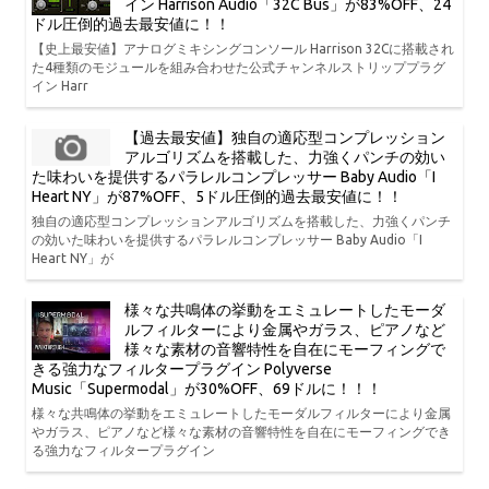
イン Harrison Audio「32C Bus」が83%OFF、24
ドル圧倒的過去最安値に！！
【史上最安値】アナログミキシングコンソール Harrison 32Cに搭載され
た4種類のモジュールを組み合わせた公式チャンネルストリッププラグ
イン Harr
【過去最安値】独自の適応型コンプレッション
アルゴリズムを搭載した、力強くパンチの効い
た味わいを提供するパラレルコンプレッサー Baby Audio「I
Heart NY」が87%OFF、5ドル圧倒的過去最安値に！！
独自の適応型コンプレッションアルゴリズムを搭載した、力強くパンチ
の効いた味わいを提供するパラレルコンプレッサー Baby Audio「I
Heart NY」が
様々な共鳴体の挙動をエミュレートしたモーダ
ルフィルターにより金属やガラス、ピアノなど
様々な素材の音響特性を自在にモーフィングで
きる強力なフィルタープラグイン Polyverse
Music「Supermodal」が30%OFF、69ドルに！！！
様々な共鳴体の挙動をエミュレートしたモーダルフィルターにより金属
やガラス、ピアノなど様々な素材の音響特性を自在にモーフィングでき
る強力なフィルタープラグイン