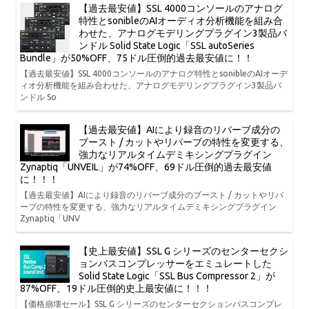
【過去最安値】SSL 4000コンソールのアナログ
特性とsonibleのAIオーディオ分析機能を組み合
わせた、アナログモデリングプラグイン3製品バ
ンドル Solid State Logic「SSL autoSeries
Bundle」が50%OFF、75ドル圧倒的過去最安値に！！
【過去最安値】SSL 4000コンソールのアナログ特性とsonibleのAIオーデ
ィオ分析機能を組み合わせた、アナログモデリングプラグイン3製品バ
ンドル So
【過去最安値】AIにより録音のリバーブ成分の
ブースト / カットやリバーブの特性を変更する、
強力なリアルタイムデミキシングプラグイン
Zynaptiq「UNVEIL」が74%OFF、69ドル圧倒的過去最安値
に！！！
【過去最安値】AIにより録音のリバーブ成分のブースト / カットやリバ
ーブの特性を変更する、強力なリアルタイムデミキシングプラグイン
Zynaptiq「UNV
【史上最安値】SSL G シリーズのセンターセクシ
ョンバスコンプレッサーをエミュレートした
Solid State Logic「SSL Bus Compressor 2」が
87%OFF、19ドル圧倒的史上最安値に！！！
【価格崩壊セール】SSL G シリーズのセンターセクションバスコンプレ