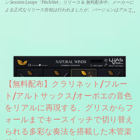
ン Session Loops「PitchNet」リリース & 無料配布中。メーカーに
よる正式なリリース告知は行われましたが、バージョンはアルフ
ァと記載されているようなので今後アップデートで細かいバグな
どが修正されていくのだと思われます。筆者もざっくりと確認し
たところ動作は問題なさそうです。KVR Developer Challenge
2026に出品されている製品になります。国内代理店でも取り扱い
のあるDrumNetのメーカーです。調べたところによるとオープン
ソースを元に設計・改良した製品のようです。
【無料配布】クラリネット/フルー
ト/アルトサックス/オーボエの音色
をリアルに再現する、グリスからフ
ォールまでキースイッチで切り替え
られる多彩な奏法を搭載した木管楽