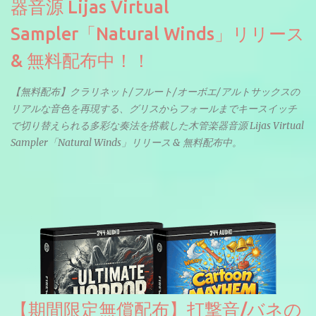
器音源 Lijas Virtual
Sampler「Natural Winds」リリース
& 無料配布中！！
【無料配布】クラリネット/フルート/オーボエ/アルトサックスの
リアルな音色を再現する、グリスからフォールまでキースイッチ
で切り替えられる多彩な奏法を搭載した木管楽器音源 Lijas Virtual
Sampler「Natural Winds」リリース & 無料配布中。
【期間限定無償配布】打撃音/バネの