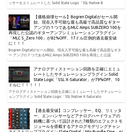
ッサーをエミュレートした Solid State Logic「SSL Native B
【価格崩壊セール】Bogren Digitalがセール開
始、現在入手可能な最も高級で高品質なギター
アンプの 1 つであるMLC Amps SUBZERO 100を
再現した公認のギターアンプシミュレーションプラグイン
「MLC S_Zero 100」が82%OFF、17ドル圧倒的過去最安値
に！！！
Bogren Digitalがセール開始、現在入手可能な最も高級で高品質なギタ
ー アンプの 1 つであるMLC Amps SUBZERO 100を再現した公認
アナログディストーション回路を正確にエミュ
レートしたサチュレーションプラグイン Solid
State Logic「SSL X-Saturator」が79%OFF、10
ドルに！！！！！
アナログディストーション回路を正確にエミュレートしたサチュレーシ
ョンプラグイン Solid State Logic「SSL Native X-Saturato
【過去最安値】コンプレッサー、EQ、リミッタ
ー、エンハンサーなどアナログハードウェアの
銘機に基づいて設計された7種類のエフェクトモ
ジュールを搭載するアナログモデリングチャン
ネルストリッププラグイン Slate Digital「Mix Bundle One」が