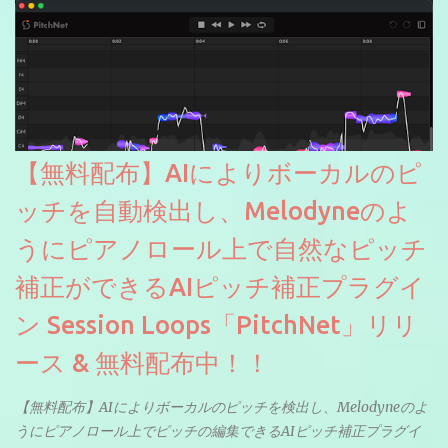
【無料配布】AIによりボーカルのピ
ッチを自動検出し、Melodyneのよ
うにピアノロール上で自然なピッチ
補正ができるAIピッチ補正プラグイ
ン Session Loops「PitchNet」リリ
ース & 無料配布中！！
【無料配布】AIによりボーカルのピッチを検出し、Melodyneのよ
うにピアノロール上でピッチの編集できるAIピッチ補正プラグイ