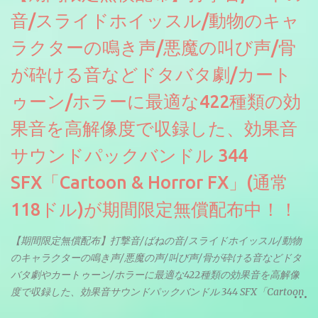
音/スライドホイッスル/動物のキャ
ラクターの鳴き声/悪魔の叫び声/骨
が砕ける音などドタバタ劇/カート
ゥーン/ホラーに最適な422種類の効
果音を高解像度で収録した、効果音
サウンドパックバンドル 344
SFX「Cartoon & Horror FX」(通常
118ドル)が期間限定無償配布中！！
【期間限定無償配布】打撃音/ばねの音/スライドホイッスル/動物
のキャラクターの鳴き声/悪魔の声/叫び声/骨が砕ける音などドタ
バタ劇やカートゥーン/ホラーに最適な422種類の効果音を高解像
度で収録した、効果音サウンドパックバンドル 344 SFX「Cartoon
& Horror FX」(通常118ドル)が期間限定無償配布中。サンプリン