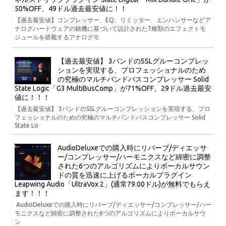
50%OFF、49ドル過去最安値に！！
【過去最安値】コンプレッサー、EQ、リミッター、エンハンサーなどア
ナログハードウェアの銘機に基づいて設計された7種類のエフェクトモ
ジュールを搭載するアナログモ
【過去最安値】 3バンドのSSLグルーコンプレッ
ションを実現する、プロフェッショナルのため
の究極のマルチバンドバスコンプレッサー Solid
State Logic「G3 MultiBusComp」が71%OFF、29ドル過去最安
値に！！！
【過去最安値】 3バンドのSSLグルーコンプレッションを実現する、プロ
フェッショナルのための究極のマルチバンドバスコンプレッサー Solid
State Lo
AudioDeluxeでの購入時にリバーブ/ディエッサ
ー/コンプレッサー/ハーモニクスなど綿密に調整
された6つのアルゴリズムによりボーカルサウン
ドの質を迅速に上げるボーカルプラグイン
Leapwing Audio「UltraVox 2」(通常79.00ドル)が無料でもらえ
ます！！！
AudioDeluxeでの購入時にリバーブ/ディエッサー/コンプレッサー/ハー
モニクスなど綿密に調整された6つのアルゴリズムによりボーカルサウ
ン