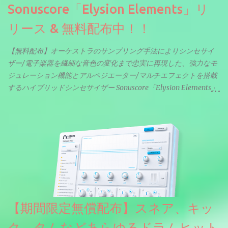
Sonuscore「Elysion Elements」リ
リース & 無料配布中！！
【無料配布】オーケストラのサンプリング手法によりシンセサイ
ザー/電子楽器を繊細な音色の変化まで忠実に再現した、強力なモ
ジュレーション機能とアルペジエーター/マルチエフェクトを搭載
するハイブリッドシンセサイザー Sonuscore「Elysion Elements」
リリース & 無料配布中。Elysion 2からライブラリを抜粋した製品
です。パフォーマンス機能とエディット機能以外全ての機能が使
えるようになっています。総容量も7GBを超えます。複数の設定に
より音色が作りこまれているため、あらかじめアルペジオがプロ
グラムされているプリセットも多いですが、アルペジオを切るこ
とももちろんできます。 ほとんどのシンセライブラリは、音を一
度サンプリングしてベロシティで音量を調整します。 しかし、
ELYSIONは違います。ビンテージシンセを含む様々な音源から、
複数のベロシティレイヤーにわたって録音し、各レイヤーを整形
【期間限定無償配布】スネア、キッ
することで、弱く演奏した場合と強く演奏した場合で、全く異な
る音色が得られます。単に音量を変えただけの同じ音ではありま
ク、タムなどあらゆるドラムヒット