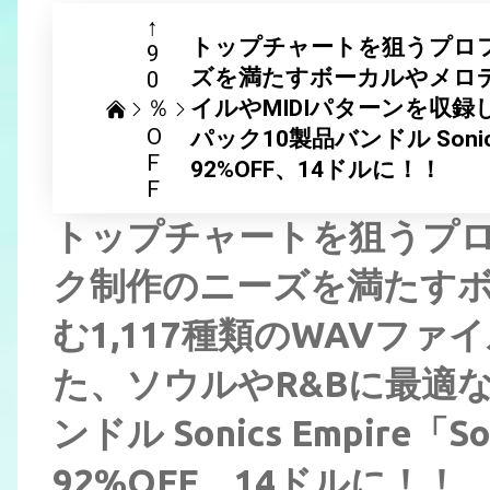
↑
トップチャートを狙うプロ
9
ズを満たすボーカルやメロディ
0
％
イルやMIDIパターンを収
O
パック10製品バンドル Sonics E
F
92%OFF、14ドルに！！
F
トップチャートを狙うプ
ク制作のニーズを満たす
む1,117種類のWAVファ
た、ソウルやR&Bに最適
ンドル Sonics Empire「So
92%OFF、14ドルに！！