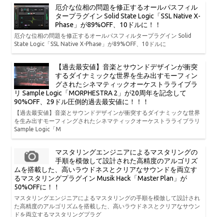
厄介な位相の問題を修正するオールパスフィル
タープラグイン Solid State Logic「SSL Native X-
Phase」が89%OFF、10ドルに！！
厄介な位相の問題を修正するオールパスフィルタープラグイン Solid
State Logic「SSL Native X-Phase」が89%OFF、10ドルに
【過去最安値】音楽とサウンドデザインが衝突
するダイナミックな世界を生み出すモーフィン
グされたシネマティックオーケストラライブラ
リ Sample Logic「MORPHESTRA 2」が20周年を記念して
90%OFF、29ドル圧倒的過去最安値に！！！
【過去最安値】音楽とサウンドデザインが衝突するダイナミックな世界
を生み出すモーフィングされたシネマティックオーケストラライブラリ
Sample Logic「M
マスタリングエンジニアによるマスタリングの
手順を模倣して設計された高精度のアルゴリズ
ムを搭載した、高いラウドネスとクリアなサウンドを両立す
るマスタリングプラグイン Musik Hack「Master Plan」が
50%OFFに！！
マスタリングエンジニアによるマスタリングの手順を模倣して設計され
た高精度のアルゴリズムを搭載した、高いラウドネスとクリアなサウン
ドを両立するマスタリングプラグ