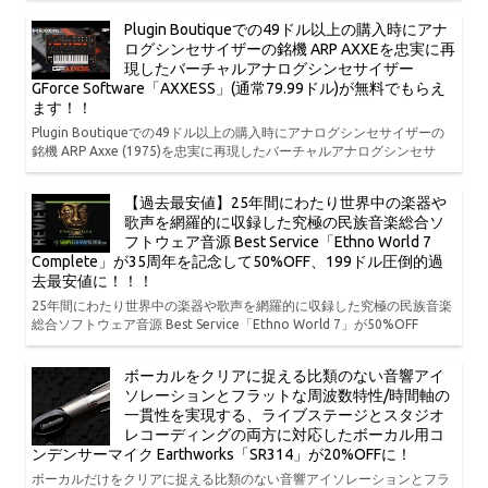
Plugin Boutiqueでの49ドル以上の購入時にアナ
ログシンセサイザーの銘機 ARP AXXEを忠実に再
現したバーチャルアナログシンセサイザー
GForce Software「AXXESS」(通常79.99ドル)が無料でもらえ
ます！！
Plugin Boutiqueでの49ドル以上の購入時にアナログシンセサイザーの
銘機 ARP Axxe (1975)を忠実に再現したバーチャルアナログシンセサ
【過去最安値】25年間にわたり世界中の楽器や
歌声を網羅的に収録した究極の民族音楽総合ソ
フトウェア音源 Best Service「Ethno World 7
Complete」が35周年を記念して50%OFF、199ドル圧倒的過
去最安値に！！！
25年間にわたり世界中の楽器や歌声を網羅的に収録した究極の民族音楽
総合ソフトウェア音源 Best Service「Ethno World 7」が50%OFF
ボーカルをクリアに捉える比類のない音響アイ
ソレーションとフラットな周波数特性/時間軸の
一貫性を実現する、ライブステージとスタジオ
レコーディングの両方に対応したボーカル用コ
ンデンサーマイク Earthworks「SR314」が20%OFFに！
ボーカルだけをクリアに捉える比類のない音響アイソレーションとフラ