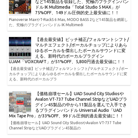
など145製品を収録した、究極のプラグインバン
ドル IK Multimedia「Total Studio 5 MAX」が
75%OFF、149ドル圧倒的史上最安値に！！
Pianoverse MaxやT-RackS 6 Max, MODO BASS 2など145製品を網羅し
た、究極のプラグインバンドル IK Multimedi
【過去最安値】ピッチ補正/フォルマントシフト/
マルチエフェクト/ボーカルチョップによりあら
ゆるボーカルを傑出したボーカルサウンドに変
える、新時代のボーカルプラグイン
UJAM「VOXCRAFT」が51%OFF、5,800円過去最安値に！！
【過去最安値】ピッチ補正/フォルマントシフト/マルチエフェクト/ボー
カルチョップによりあらゆるボーカルを傑出したボーカルサウンドに変
える、新時代のボーカルプラ
【価格崩壊セール】UAD Sound City Studiosや
Avalon VT-737 Tube Channel StripなどUADプラ
グイン45製品の中から11製品を選んで入手でき
るプラグインバンドル Universal Audio「UAD
Mix Tape Pro」が33%OFF、99ドル圧倒的過去最安値に！！
【価格崩壊セール】UAD Sound City StudiosやAvalon VT-737 Tube
Channel StripなどUADプラグイン45製品の