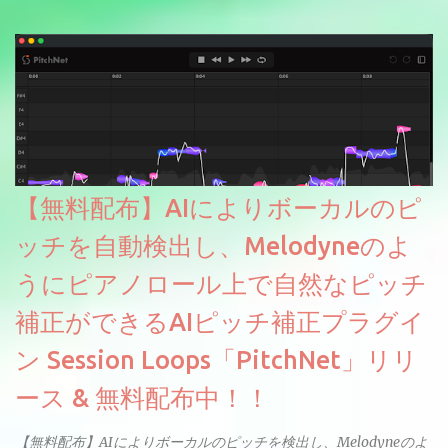
【無料配布】AIによりボーカルのピ
ッチを自動検出し、Melodyneのよ
うにピアノロール上で自然なピッチ
補正ができるAIピッチ補正プラグイ
ン Session Loops「PitchNet」リリ
ース & 無料配布中！！
【無料配布】AIによりボーカルのピッチを検出し、Melodyneのよ