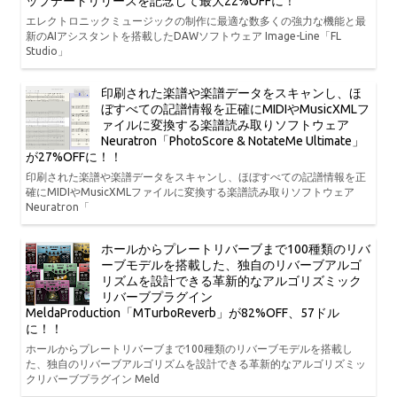
ップデートリリースを記念して最大22%OFFに！
エレクトロニックミュージックの制作に最適な数多くの強力な機能と最
新のAIアシスタントを搭載したDAWソフトウェア Image-Line「FL
Studio」
印刷された楽譜や楽譜データをスキャンし、ほ
ぼすべての記譜情報を正確にMIDIやMusicXMLフ
ァイルに変換する楽譜読み取りソフトウェア
Neuratron「PhotoScore & NotateMe Ultimate」
が27%OFFに！！
印刷された楽譜や楽譜データをスキャンし、ほぼすべての記譜情報を正
確にMIDIやMusicXMLファイルに変換する楽譜読み取りソフトウェア
Neuratron「
ホールからプレートリバーブまで100種類のリバ
ーブモデルを搭載した、独自のリバーブアルゴ
リズムを設計できる革新的なアルゴリズミック
リバーブプラグイン
MeldaProduction「MTurboReverb」が82%OFF、57ドル
に！！
ホールからプレートリバーブまで100種類のリバーブモデルを搭載し
た、独自のリバーブアルゴリズムを設計できる革新的なアルゴリズミッ
クリバーブプラグイン Meld