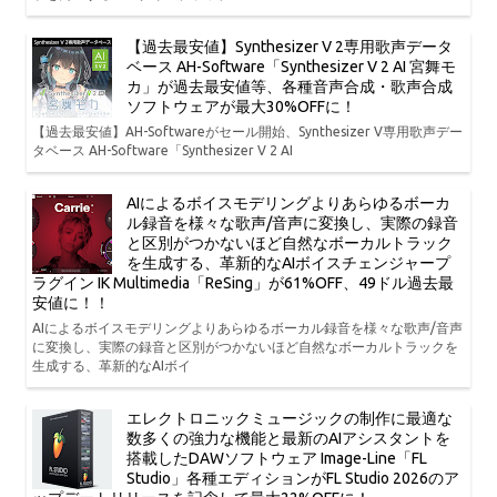
【過去最安値】Synthesizer V 2専用歌声データ
ベース AH-Software「Synthesizer V 2 AI 宮舞モ
カ」が過去最安値等、各種音声合成・歌声合成
ソフトウェアが最大30%OFFに！
【過去最安値】AH-Softwareがセール開始、Synthesizer V専用歌声デー
タベース AH-Software「Synthesizer V 2 AI
AIによるボイスモデリングよりあらゆるボーカ
ル録音を様々な歌声/音声に変換し、実際の録音
と区別がつかないほど自然なボーカルトラック
を生成する、革新的なAIボイスチェンジャープ
ラグイン IK Multimedia「ReSing」が61%OFF、49ドル過去最
安値に！！
AIによるボイスモデリングよりあらゆるボーカル録音を様々な歌声/音声
に変換し、実際の録音と区別がつかないほど自然なボーカルトラックを
生成する、革新的なAIボイ
エレクトロニックミュージックの制作に最適な
数多くの強力な機能と最新のAIアシスタントを
搭載したDAWソフトウェア Image-Line「FL
Studio」各種エディションがFL Studio 2026のア