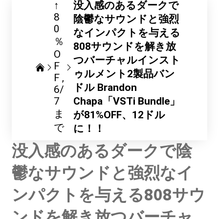
↑
没入感のあるダークで
8
陰鬱なサウンドと強烈
0
なインパクトを与える
％
808サウンドを解き放
O
つバーチャルインスト
F
ゥルメント2製品バン
F
ドル Brandon
6/
7
Chapa「VSTi Bundle」
ま
が81%OFF、12ドル
で
に！！
没入感のあるダークで陰
鬱なサウンドと強烈なイ
ンパクトを与える808サウ
ンドを解き放つバーチャ