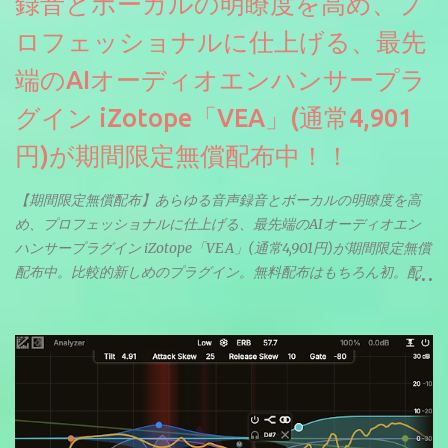
録音とボーカルの明瞭度を高め、プ
ロフェッショナルに仕上げる、最先
端のAIオーディオエンハンサープラ
グイン iZotope「VEA」(通常4,901
円)が期間限定無償配布中！！
【期間限定無償配布】あらゆる音声録音とボーカルの明瞭度を高
め、プロフェッショナルに仕上げる、最先端のAIオーディオエン
ハンサープラグイン iZotope「VEA」(通常4,901円)が期間限定無償
配布中。比較的新しめのプラグイン。無料配布はもちろん初。配
信やナレーションにもぴったり。ボーカルミックスやVTuberさん
にも。