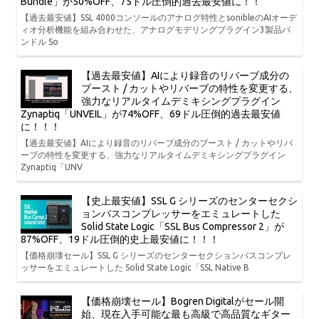
Bundle」が50%OFF、75ドル圧倒的過去最安値に！！
【過去最安値】SSL 4000コンソールのアナログ特性とsonibleのAIオーデ
ィオ分析機能を組み合わせた、アナログモデリングプラグイン3製品バ
ンドル So
【過去最安値】AIにより録音のリバーブ成分の
ブースト / カットやリバーブの特性を変更する、
強力なリアルタイムデミキシングプラグイン
Zynaptiq「UNVEIL」が74%OFF、69ドル圧倒的過去最安値
に！！！
【過去最安値】AIにより録音のリバーブ成分のブースト / カットやリバ
ーブの特性を変更する、強力なリアルタイムデミキシングプラグイン
Zynaptiq「UNV
【史上最安値】SSL G シリーズのセンターセクシ
ョンバスコンプレッサーをエミュレートした
Solid State Logic「SSL Bus Compressor 2」が
87%OFF、19ドル圧倒的史上最安値に！！！
【価格崩壊セール】SSL G シリーズのセンターセクションバスコンプレ
ッサーをエミュレートした Solid State Logic「SSL Native B
【価格崩壊セール】Bogren Digitalがセール開
始、現在入手可能な最も高級で高品質なギター