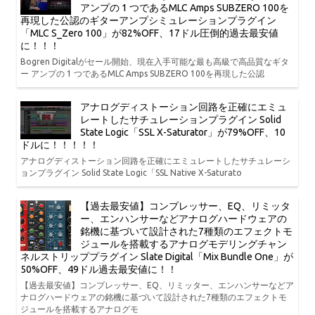
アンプの 1 つであるMLC Amps SUBZERO 100を
再現した公認のギターアンプシミュレーションプラグイン
「MLC S_Zero 100」が82%OFF、17ドル圧倒的過去最安値
に！！！
Bogren Digitalがセール開始、現在入手可能な最も高級で高品質なギタ
ー アンプの 1 つであるMLC Amps SUBZERO 100を再現した公認
アナログディストーション回路を正確にエミュ
レートしたサチュレーションプラグイン Solid
State Logic「SSL X-Saturator」が79%OFF、10
ドルに！！！！！
アナログディストーション回路を正確にエミュレートしたサチュレーシ
ョンプラグイン Solid State Logic「SSL Native X-Saturato
【過去最安値】コンプレッサー、EQ、リミッタ
ー、エンハンサーなどアナログハードウェアの
銘機に基づいて設計された7種類のエフェクトモ
ジュールを搭載するアナログモデリングチャン
ネルストリッププラグイン Slate Digital「Mix Bundle One」が
50%OFF、49ドル過去最安値に！！
【過去最安値】コンプレッサー、EQ、リミッター、エンハンサーなどア
ナログハードウェアの銘機に基づいて設計された7種類のエフェクトモ
ジュールを搭載するアナログモ