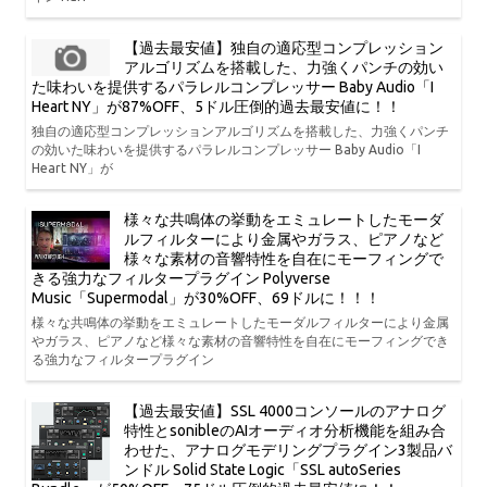
【過去最安値】独自の適応型コンプレッション
アルゴリズムを搭載した、力強くパンチの効い
た味わいを提供するパラレルコンプレッサー Baby Audio「I
Heart NY」が87%OFF、5ドル圧倒的過去最安値に！！
独自の適応型コンプレッションアルゴリズムを搭載した、力強くパンチ
の効いた味わいを提供するパラレルコンプレッサー Baby Audio「I
Heart NY」が
様々な共鳴体の挙動をエミュレートしたモーダ
ルフィルターにより金属やガラス、ピアノなど
様々な素材の音響特性を自在にモーフィングで
きる強力なフィルタープラグイン Polyverse
Music「Supermodal」が30%OFF、69ドルに！！！
様々な共鳴体の挙動をエミュレートしたモーダルフィルターにより金属
やガラス、ピアノなど様々な素材の音響特性を自在にモーフィングでき
る強力なフィルタープラグイン
【過去最安値】SSL 4000コンソールのアナログ
特性とsonibleのAIオーディオ分析機能を組み合
わせた、アナログモデリングプラグイン3製品バ
ンドル Solid State Logic「SSL autoSeries