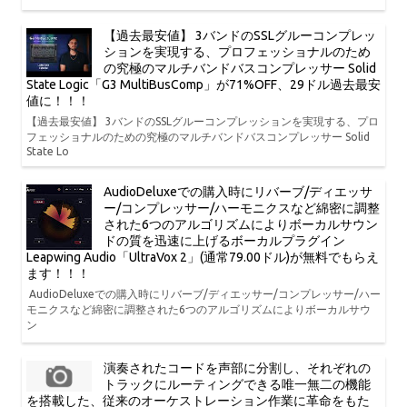
【過去最安値】 3バンドのSSLグルーコンプレッ
ションを実現する、プロフェッショナルのため
の究極のマルチバンドバスコンプレッサー Solid
State Logic「G3 MultiBusComp」が71%OFF、29ドル過去最安
値に！！！
【過去最安値】 3バンドのSSLグルーコンプレッションを実現する、プロ
フェッショナルのための究極のマルチバンドバスコンプレッサー Solid
State Lo
AudioDeluxeでの購入時にリバーブ/ディエッサ
ー/コンプレッサー/ハーモニクスなど綿密に調整
された6つのアルゴリズムによりボーカルサウン
ドの質を迅速に上げるボーカルプラグイン
Leapwing Audio「UltraVox 2」(通常79.00ドル)が無料でもらえ
ます！！！
AudioDeluxeでの購入時にリバーブ/ディエッサー/コンプレッサー/ハー
モニクスなど綿密に調整された6つのアルゴリズムによりボーカルサウ
ン
演奏されたコードを声部に分割し、それぞれの
トラックにルーティングできる唯一無二の機能
を搭載した、従来のオーケストレーション作業に革命をもた