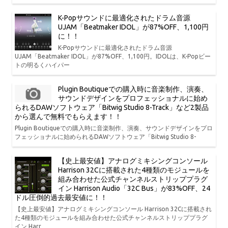
K-Popサウンドに最適化されたドラム音源
UJAM「Beatmaker IDOL」が87%OFF、1,100円
に！！
K-Popサウンドに最適化されたドラム音源
UJAM「Beatmaker IDOL」が87%OFF、1,100円。IDOLは、K-Popビー
トの明るくハイパー
Plugin Boutiqueでの購入時に音楽制作、演奏、
サウンドデザインをプロフェッショナルに始め
られるDAWソフトウェア「Bitwig Studio 8-Track」など2製品
から選んで無料でもらえます！！
Plugin Boutiqueでの購入時に音楽制作、演奏、サウンドデザインをプロ
フェッショナルに始められるDAWソフトウェア「Bitwig Studio 8-
【史上最安値】アナログミキシングコンソール
Harrison 32Cに搭載された4種類のモジュールを
組み合わせた公式チャンネルストリッププラグ
イン Harrison Audio「32C Bus」が83%OFF、24
ドル圧倒的過去最安値に！！
【史上最安値】アナログミキシングコンソール Harrison 32Cに搭載され
た4種類のモジュールを組み合わせた公式チャンネルストリッププラグ
イン Harr