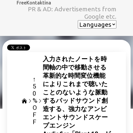
FreeKontaktina
スキップしてメイン コンテンツに移動
PR & AD: Advertisements from
Google etc.
入力されたノートを時
間軸の中で移動させる
革新的な時間変位機能
↑
によりこれまで聴いた
5
ことのないような脈動
0
%
するパッドサウンド創
O
造する、強力なアンビ
F
エントサウンドスケー
F
プエンジン