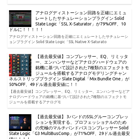
アナログディストーション回路を正確にエミュ
レートしたサチュレーションプラグイン Solid
State Logic「SSL X-Saturator」が79%OFF、10
ドルに！！！！！
アナログディストーション回路を正確にエミュレートしたサチュレーシ
ョンプラグイン Solid State Logic「SSL Native X-Saturato
【過去最安値】コンプレッサー、EQ、リミッタ
ー、エンハンサーなどアナログハードウェアの
銘機に基づいて設計された7種類のエフェクトモ
ジュールを搭載するアナログモデリングチャン
ネルストリッププラグイン Slate Digital「Mix Bundle One」が
50%OFF、49ドル過去最安値に！！
【過去最安値】コンプレッサー、EQ、リミッター、エンハンサーなどア
ナログハードウェアの銘機に基づいて設計された7種類のエフェクトモ
ジュールを搭載するアナログモ
【過去最安値】 3バンドのSSLグルーコンプレッ
ションを実現する、プロフェッショナルのため
の究極のマルチバンドバスコンプレッサー Solid
State Logic「G3 MultiBusComp」が71%OFF、29ドル過去最安
値に！！！