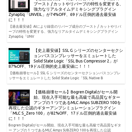
ブースト / カットやリバーブの特性を変更する、
強力なリアルタイムデミキシングプラグイン
Zynaptiq「UNVEIL」が74%OFF、69ドル圧倒的過去最安値
に！！！
【過去最安値】AIにより録音のリバーブ成分のブースト / カットやリバ
ーブの特性を変更する、強力なリアルタイムデミキシングプラグイン
Zynaptiq「UNV
【史上最安値】SSL G シリーズのセンターセクシ
ョンバスコンプレッサーをエミュレートした
Solid State Logic「SSL Bus Compressor 2」が
87%OFF、19ドル圧倒的史上最安値に！！！
【価格崩壊セール】SSL G シリーズのセンターセクションバスコンプレ
ッサーをエミュレートした Solid State Logic「SSL Native B
【価格崩壊セール】Bogren Digitalがセール開
始、現在入手可能な最も高級で高品質なギター
アンプの 1 つであるMLC Amps SUBZERO 100を
再現した公認のギターアンプシミュレーションプラグイン
「MLC S_Zero 100」が82%OFF、17ドル圧倒的過去最安値
に！！！
Bogren Digitalがセール開始、現在入手可能な最も高級で高品質なギタ
ー アンプの 1 つであるMLC Amps SUBZERO 100を再現した公認