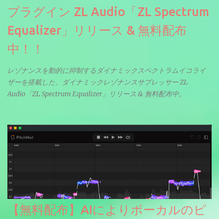
プラグイン ZL Audio「ZL Spectrum
Equalizer」リリース & 無料配布
中！！
レゾナンスを動的に抑制するダイナミックスペクトラムイコライ
ザーを搭載した、ダイナミックレゾナンスサプレッサー ZL
Audio「ZL Spectrum Equalizer」リリース & 無料配布中。
【無料配布】AIによりボーカルのピ