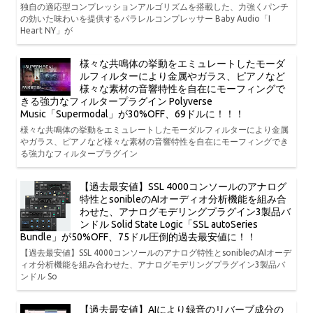
独自の適応型コンプレッションアルゴリズムを搭載した、力強くパンチ
の効いた味わいを提供するパラレルコンプレッサー Baby Audio「I
Heart NY」が
様々な共鳴体の挙動をエミュレートしたモーダ
ルフィルターにより金属やガラス、ピアノなど
様々な素材の音響特性を自在にモーフィングで
きる強力なフィルタープラグイン Polyverse
Music「Supermodal」が30%OFF、69ドルに！！！
様々な共鳴体の挙動をエミュレートしたモーダルフィルターにより金属
やガラス、ピアノなど様々な素材の音響特性を自在にモーフィングでき
る強力なフィルタープラグイン
【過去最安値】SSL 4000コンソールのアナログ
特性とsonibleのAIオーディオ分析機能を組み合
わせた、アナログモデリングプラグイン3製品バ
ンドル Solid State Logic「SSL autoSeries
Bundle」が50%OFF、75ドル圧倒的過去最安値に！！
【過去最安値】SSL 4000コンソールのアナログ特性とsonibleのAIオーデ
ィオ分析機能を組み合わせた、アナログモデリングプラグイン3製品バ
ンドル So
【過去最安値】AIにより録音のリバーブ成分の