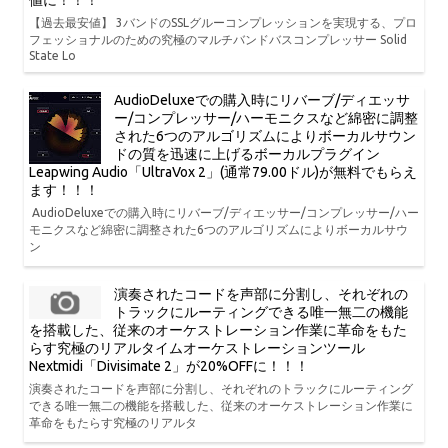
【過去最安値】 3バンドのSSLグルーコンプレッションを実現する、プロ
フェッショナルのための究極のマルチバンドバスコンプレッサー Solid
State Lo
AudioDeluxeでの購入時にリバーブ/ディエッサ
ー/コンプレッサー/ハーモニクスなど綿密に調整
された6つのアルゴリズムによりボーカルサウン
ドの質を迅速に上げるボーカルプラグイン
Leapwing Audio「UltraVox 2」(通常79.00ドル)が無料でもらえ
ます！！！
AudioDeluxeでの購入時にリバーブ/ディエッサー/コンプレッサー/ハー
モニクスなど綿密に調整された6つのアルゴリズムによりボーカルサウ
ン
演奏されたコードを声部に分割し、それぞれの
トラックにルーティングできる唯一無二の機能
を搭載した、従来のオーケストレーション作業に革命をもた
らす究極のリアルタイムオーケストレーションツール
Nextmidi「Divisimate 2」が20%OFFに！！！
演奏されたコードを声部に分割し、それぞれのトラックにルーティング
できる唯一無二の機能を搭載した、従来のオーケストレーション作業に
革命をもたらす究極のリアルタ