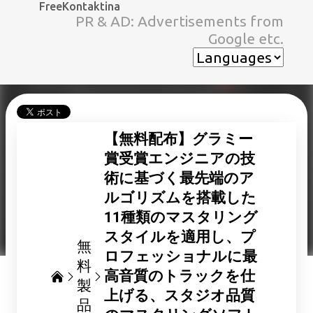
FreeKontaktina
スキップしてメイン コンテンツに移動
PR & AD: Advertisements from
Google etc.
【無料配布】グラミー
賞受賞エンジニアの技
術に基づく最先端のア
ルゴリズムを搭載した
11種類のマスタリング
スタイルを適用し、プ
無
ロフェッショナルに最
料
高音質のトラックを仕
製
上げる、スタジオ品質
品