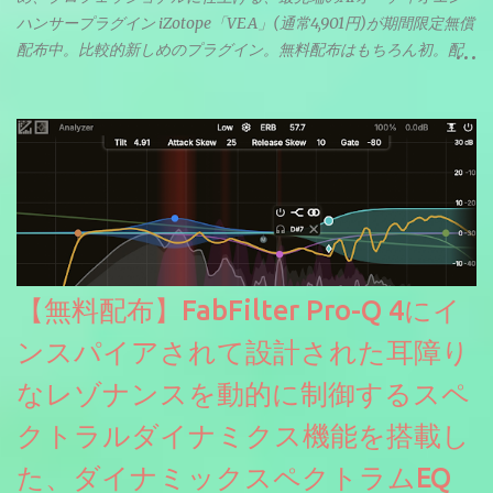
ハンサープラグイン iZotope「VEA」(通常4,901円)が期間限定無償
配布中。比較的新しめのプラグイン。無料配布はもちろん初。配
信やナレーションにもぴったり。ボーカルミックスやVTuberさん
にも。
【無料配布】FabFilter Pro-Q 4にイ
ンスパイアされて設計された耳障り
なレゾナンスを動的に制御するスペ
クトラルダイナミクス機能を搭載し
た、ダイナミックスペクトラムEQ