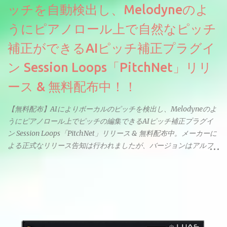
ッチを自動検出し、Melodyneのよ
うにピアノロール上で自然なピッチ
補正ができるAIピッチ補正プラグイ
ン Session Loops「PitchNet」リリ
ース & 無料配布中！！
【無料配布】AIによりボーカルのピッチを検出し、Melodyneのよ
うにピアノロール上でピッチの編集できるAIピッチ補正プラグイ
ン Session Loops「PitchNet」リリース & 無料配布中。メーカーに
よる正式なリリース告知は行われましたが、バージョンはアルフ
ァと記載されているようなので今後アップデートで細かいバグな
どが修正されていくのだと思われます。筆者もざっくりと確認し
たところ動作は問題なさそうです。KVR Developer Challenge
2026に出品されている製品になります。国内代理店でも取り扱い
のあるDrumNetのメーカーです。調べたところによるとオープン
ソースを元に設計・改良した製品のようです。