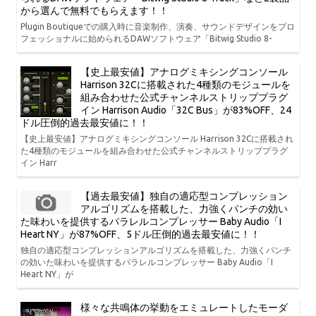
から選んで無料でもらえます！！
Plugin Boutiqueでの購入時に音楽制作、演奏、サウンドデザインをプロ
フェッショナルに始められるDAWソフトウェア「Bitwig Studio 8-
【史上最安値】アナログミキシングコンソール
Harrison 32Cに搭載された4種類のモジュールを
組み合わせた公式チャンネルストリッププラグ
イン Harrison Audio「32C Bus」が83%OFF、24
ドル圧倒的過去最安値に！！
【史上最安値】アナログミキシングコンソール Harrison 32Cに搭載され
た4種類のモジュールを組み合わせた公式チャンネルストリッププラグ
イン Harr
【過去最安値】独自の適応型コンプレッション
アルゴリズムを搭載した、力強くパンチの効い
た味わいを提供するパラレルコンプレッサー Baby Audio「I
Heart NY」が87%OFF、5ドル圧倒的過去最安値に！！
独自の適応型コンプレッションアルゴリズムを搭載した、力強くパンチ
の効いた味わいを提供するパラレルコンプレッサー Baby Audio「I
Heart NY」が
様々な共鳴体の挙動をエミュレートしたモーダ