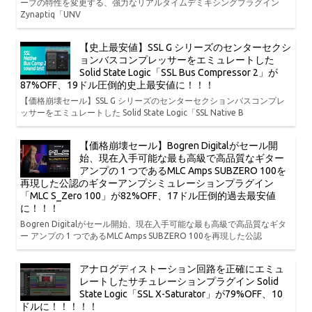
ーブの特性を変更する、強力なリアルタイムデミキシングプラグイン
Zynaptiq「UNV
【史上最安値】SSL G シリーズのセンターセクシ
ョンバスコンプレッサーをエミュレートした
Solid State Logic「SSL Bus Compressor 2」が
87%OFF、19ドル圧倒的史上最安値に！！！
【価格崩壊セール】SSL G シリーズのセンターセクションバスコンプレ
ッサーをエミュレートした Solid State Logic「SSL Native B
【価格崩壊セール】Bogren Digitalがセール開
始、現在入手可能な最も高級で高品質なギター
アンプの 1 つであるMLC Amps SUBZERO 100を
再現した公認のギターアンプシミュレーションプラグイン
「MLC S_Zero 100」が82%OFF、17ドル圧倒的過去最安値
に！！！
Bogren Digitalがセール開始、現在入手可能な最も高級で高品質なギタ
ー アンプの 1 つであるMLC Amps SUBZERO 100を再現した公認
アナログディストーション回路を正確にエミュ
レートしたサチュレーションプラグイン Solid
State Logic「SSL X-Saturator」が79%OFF、10
ドルに！！！！！