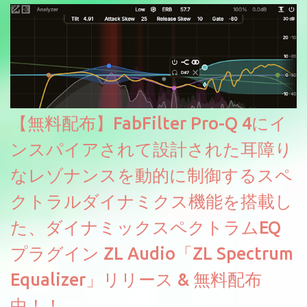
【無料配布】FabFilter Pro-Q 4にイ
ンスパイアされて設計された耳障り
なレゾナンスを動的に制御するスペ
クトラルダイナミクス機能を搭載し
た、ダイナミックスペクトラムEQ
プラグイン ZL Audio「ZL Spectrum
Equalizer」リリース & 無料配布
中！！