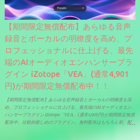
【期間限定無償配布】あらゆる音声
録音とボーカルの明瞭度を高め、プ
ロフェッショナルに仕上げる、最先
端のAIオーディオエンハンサープラ
グイン iZotope「VEA」(通常4,901
円)が期間限定無償配布中！！
【期間限定無償配布】あらゆる音声録音とボーカルの明瞭度を高
め、プロフェッショナルに仕上げる、最先端のAIオーディオエン
ハンサープラグイン iZotope「VEA」(通常4,901円)が期間限定無償
配布中。比較的新しめのプラグイン。無料配布はもちろん初。配
信やナレーションにもぴったり。ボーカルミックスやVTuberさん
にも。