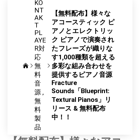
KO
NT
【無料配布】様々な
AK
アコースティック ピ
T
アノとエレクトリッ
PL
ク ピアノで演奏され
AYE
R対
たフレーズが織りな
応
す1,000種類を超える
無
多彩な組み合わせを
料
提供するピアノ音源
Fracture
音
Sounds「Blueprint:
源
Textural Pianos」リ
無
リース & 無料配布
料
中！！
製
品