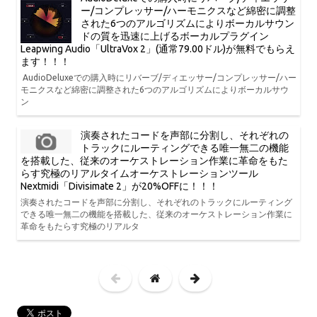
ー/コンプレッサー/ハーモニクスなど綿密に調整
された6つのアルゴリズムによりボーカルサウン
ドの質を迅速に上げるボーカルプラグイン
Leapwing Audio「UltraVox 2」(通常79.00ドル)が無料でもらえ
ます！！！
AudioDeluxeでの購入時にリバーブ/ディエッサー/コンプレッサー/ハー
モニクスなど綿密に調整された6つのアルゴリズムによりボーカルサウ
ン
演奏されたコードを声部に分割し、それぞれの
トラックにルーティングできる唯一無二の機能
を搭載した、従来のオーケストレーション作業に革命をもた
らす究極のリアルタイムオーケストレーションツール
Nextmidi「Divisimate 2」が20%OFFに！！！
演奏されたコードを声部に分割し、それぞれのトラックにルーティング
できる唯一無二の機能を搭載した、従来のオーケストレーション作業に
革命をもたらす究極のリアルタ