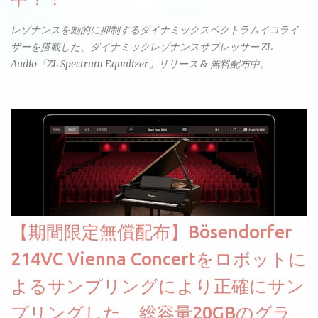
レゾナンスを動的に抑制するダイナミックスペクトラムイコライ
ザーを搭載した、ダイナミックレゾナンスサプレッサー ZL
Audio「ZL Spectrum Equalizer」リリース & 無料配布中。
【期間限定無償配布】Bösendorfer
214VC Vienna Concertをロボットに
よるサンプリングにより正確にサン
プリングした、総容量20GBのグラ