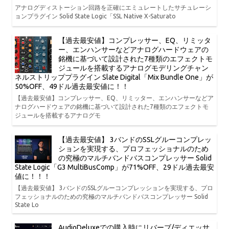
アナログディストーション回路を正確にエミュレートしたサチュレーシ
ョンプラグイン Solid State Logic「SSL Native X-Saturato
【過去最安値】コンプレッサー、EQ、リミッタ
ー、エンハンサーなどアナログハードウェアの
銘機に基づいて設計された7種類のエフェクトモ
ジュールを搭載するアナログモデリングチャン
ネルストリッププラグイン Slate Digital「Mix Bundle One」が
50%OFF、49ドル過去最安値に！！
【過去最安値】コンプレッサー、EQ、リミッター、エンハンサーなどア
ナログハードウェアの銘機に基づいて設計された7種類のエフェクトモ
ジュールを搭載するアナログモ
【過去最安値】 3バンドのSSLグルーコンプレッ
ションを実現する、プロフェッショナルのため
の究極のマルチバンドバスコンプレッサー Solid
State Logic「G3 MultiBusComp」が71%OFF、29ドル過去最安
値に！！！
【過去最安値】 3バンドのSSLグルーコンプレッションを実現する、プロ
フェッショナルのための究極のマルチバンドバスコンプレッサー Solid
State Lo
AudioDeluxeでの購入時にリバーブ/ディエッサ