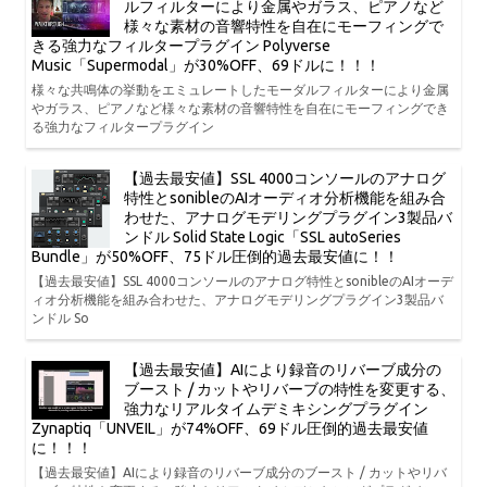
ルフィルターにより金属やガラス、ピアノなど
様々な素材の音響特性を自在にモーフィングで
きる強力なフィルタープラグイン Polyverse
Music「Supermodal」が30%OFF、69ドルに！！！
様々な共鳴体の挙動をエミュレートしたモーダルフィルターにより金属
やガラス、ピアノなど様々な素材の音響特性を自在にモーフィングでき
る強力なフィルタープラグイン
【過去最安値】SSL 4000コンソールのアナログ
特性とsonibleのAIオーディオ分析機能を組み合
わせた、アナログモデリングプラグイン3製品バ
ンドル Solid State Logic「SSL autoSeries
Bundle」が50%OFF、75ドル圧倒的過去最安値に！！
【過去最安値】SSL 4000コンソールのアナログ特性とsonibleのAIオーデ
ィオ分析機能を組み合わせた、アナログモデリングプラグイン3製品バ
ンドル So
【過去最安値】AIにより録音のリバーブ成分の
ブースト / カットやリバーブの特性を変更する、
強力なリアルタイムデミキシングプラグイン
Zynaptiq「UNVEIL」が74%OFF、69ドル圧倒的過去最安値
に！！！
【過去最安値】AIにより録音のリバーブ成分のブースト / カットやリバ