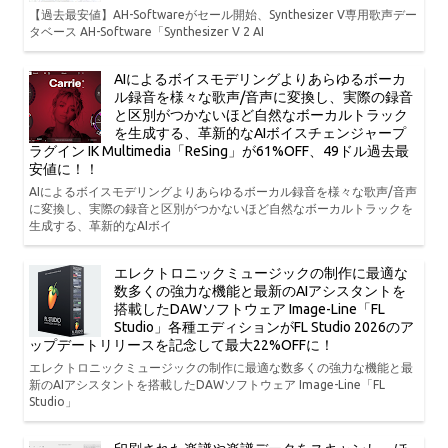
【過去最安値】AH-Softwareがセール開始、Synthesizer V専用歌声デー
タベース AH-Software「Synthesizer V 2 AI
AIによるボイスモデリングよりあらゆるボーカ
ル録音を様々な歌声/音声に変換し、実際の録音
と区別がつかないほど自然なボーカルトラック
を生成する、革新的なAIボイスチェンジャープ
ラグイン IK Multimedia「ReSing」が61%OFF、49ドル過去最
安値に！！
AIによるボイスモデリングよりあらゆるボーカル録音を様々な歌声/音声
に変換し、実際の録音と区別がつかないほど自然なボーカルトラックを
生成する、革新的なAIボイ
エレクトロニックミュージックの制作に最適な
数多くの強力な機能と最新のAIアシスタントを
搭載したDAWソフトウェア Image-Line「FL
Studio」各種エディションがFL Studio 2026のア
ップデートリリースを記念して最大22%OFFに！
エレクトロニックミュージックの制作に最適な数多くの強力な機能と最
新のAIアシスタントを搭載したDAWソフトウェア Image-Line「FL
Studio」