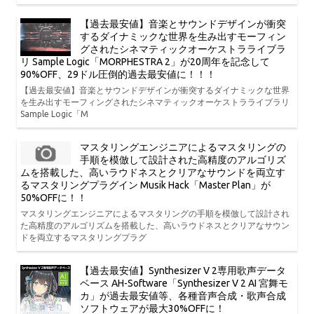
【過去最安値】音楽とサウンドデザインが衝突
するダイナミックな世界を生み出すモーフィン
グされたシネマティックオーケストラライブラ
リ Sample Logic「MORPHESTRA 2」が20周年を記念して
90%OFF、29ドル圧倒的過去最安値に！！！
【過去最安値】音楽とサウンドデザインが衝突するダイナミックな世界
を生み出すモーフィングされたシネマティックオーケストラライブラリ
Sample Logic「M
マスタリングエンジニアによるマスタリングの
手順を模倣して設計された高精度のアルゴリズ
ムを搭載した、高いラウドネスとクリアなサウンドを両立す
るマスタリングプラグイン Musik Hack「Master Plan」が
50%OFFに！！
マスタリングエンジニアによるマスタリングの手順を模倣して設計され
た高精度のアルゴリズムを搭載した、高いラウドネスとクリアなサウン
ドを両立するマスタリングプラグ
【過去最安値】Synthesizer V 2専用歌声データ
ベース AH-Software「Synthesizer V 2 AI 宮舞モ
カ」が過去最安値等、各種音声合成・歌声合成
ソフトウェアが最大30%OFFに！