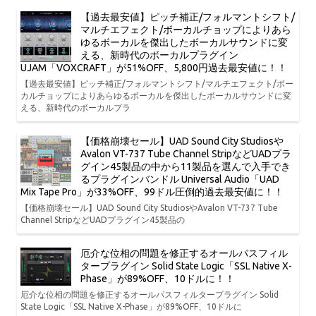
【過去最安値】ピッチ補正/フォルマントシフト/
マルチエフェクト/ボーカルチョップによりあら
ゆるボーカルを傑出したボーカルサウンドに変
える、新時代のボーカルプラグイン
UJAM「VOXCRAFT」が51%OFF、5,800円過去最安値に！！
【過去最安値】ピッチ補正/フォルマントシフト/マルチエフェクト/ボー
カルチョップによりあらゆるボーカルを傑出したボーカルサウンドに変
える、新時代のボーカルプラ
【価格崩壊セール】UAD Sound City Studiosや
Avalon VT-737 Tube Channel StripなどUADプラ
グイン45製品の中から11製品を選んで入手でき
るプラグインバンドル Universal Audio「UAD
Mix Tape Pro」が33%OFF、99ドル圧倒的過去最安値に！！
【価格崩壊セール】UAD Sound City StudiosやAvalon VT-737 Tube
Channel StripなどUADプラグイン45製品の
厄介な位相の問題を修正するオールパスフィル
タープラグイン Solid State Logic「SSL Native X-
Phase」が89%OFF、10ドルに！！
厄介な位相の問題を修正するオールパスフィルタープラグイン Solid
State Logic「SSL Native X-Phase」が89%OFF、10ドルに