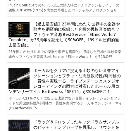
Plugin Boutiqueでの49ドル以上の購入時にアナログシンセサイザーの
銘機 ARP Axxe (1975)を忠実に再現したバーチャルアナログシンセサ
【過去最安値】25年間にわたり世界中の楽器や
歌声を網羅的に収録した究極の民族音楽総合ソ
フトウェア音源 Best Service「Ethno World 7
Complete」が35周年を記念して50%OFF、199ドル圧倒的過
去最安値に！！！
25年間にわたり世界中の楽器や歌声を網羅的に収録した究極の民族音楽
総合ソフトウェア音源 Best Service「Ethno World 7」が50%OFF
ボーカルをクリアに捉える比類のない音響アイ
ソレーションとフラットな周波数特性/時間軸の
一貫性を実現する、ライブステージとスタジオ
レコーディングの両方に対応したボーカル用コ
ンデンサーマイク Earthworks「SR314」が20%OFFに！
ボーカルだけをクリアに捉える比類のない音響アイソレーションとフラ
ットな周波数特性/時間軸の一貫性を実現するボーカルコンデンサーマイ
ク Earthworks「S
ドラッグ &ドロップしたキックドラムサンプル
のピッチ・アンプカーブを再現し、サウンドを