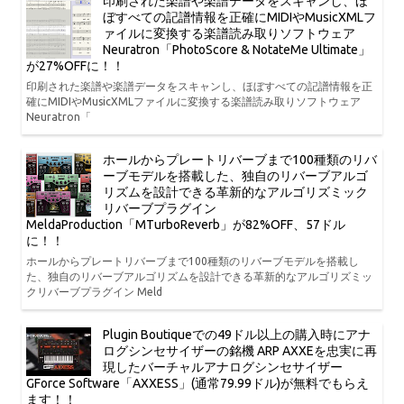
印刷された楽譜や楽譜データをスキャンし、ほ
ぼすべての記譜情報を正確にMIDIやMusicXMLフ
ァイルに変換する楽譜読み取りソフトウェア
Neuratron「PhotoScore & NotateMe Ultimate」
が27%OFFに！！
印刷された楽譜や楽譜データをスキャンし、ほぼすべての記譜情報を正
確にMIDIやMusicXMLファイルに変換する楽譜読み取りソフトウェア
Neuratron「
ホールからプレートリバーブまで100種類のリバ
ーブモデルを搭載した、独自のリバーブアルゴ
リズムを設計できる革新的なアルゴリズミック
リバーブプラグイン
MeldaProduction「MTurboReverb」が82%OFF、57ドル
に！！
ホールからプレートリバーブまで100種類のリバーブモデルを搭載し
た、独自のリバーブアルゴリズムを設計できる革新的なアルゴリズミッ
クリバーブプラグイン Meld
Plugin Boutiqueでの49ドル以上の購入時にアナ
ログシンセサイザーの銘機 ARP AXXEを忠実に再
現したバーチャルアナログシンセサイザー
GForce Software「AXXESS」(通常79.99ドル)が無料でもらえ
ます！！