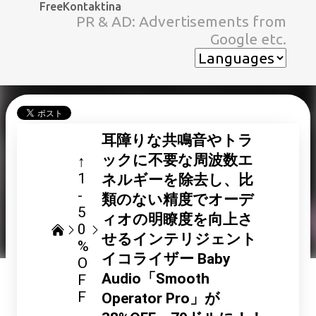
FreeKontaktina
スキップしてメイン コンテンツに移動
PR & AD: Advertisements from
Google etc.
耳障りな共鳴音やトラ
ックに不要な周波数エ
↑
1
ネルギーを除去し、比
-
類のない精度でオーデ
5
ィオの明瞭度を向上さ
0
せるインテリジェント
%
イコライザー Baby
O
Audio「Smooth
F
F
Operator Pro」が