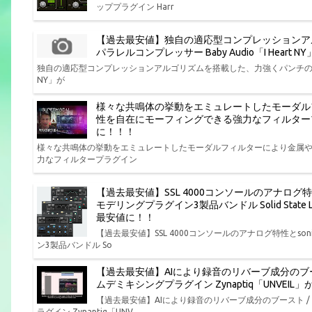
ッププラグイン Harr
【過去最安値】独自の適応型コンプレッションア
パラレルコンプレッサー Baby Audio「I Hear
独自の適応型コンプレッションアルゴリズムを搭載した、力強くパンチの効いた味
NY」が
様々な共鳴体の挙動をエミュレートしたモーダル
性を自在にモーフィングできる強力なフィルタープラグイン P
に！！！
様々な共鳴体の挙動をエミュレートしたモーダルフィルターにより金属
力なフィルタープラグイン
【過去最安値】SSL 4000コンソールのアナログ
モデリングプラグイン3製品バンドル Solid State Log
最安値に！！
【過去最安値】SSL 4000コンソールのアナログ特性とs
ン3製品バンドル So
【過去最安値】AIにより録音のリバーブ成分のブ
ムデミキシングプラグイン Zynaptiq「UNVEI
【過去最安値】AIにより録音のリバーブ成分のブースト 
ラグイン Zynaptiq「UNV