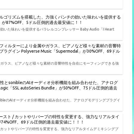
ルゴリズムを搭載した、力強くパンチの効いた味わいを提供する
t NY」が87%OFF、5ドル圧倒的過去最安値に！！
わいを提供するパラレルコンプレッサー Baby Audio「I Heart
フィルターにより金属やガラス、ピアノなど様々な素材の音響特
olyverse Music「Supermodal」が30%OFF、69ドル
やガラス、ピアノなど様々な素材の音響特性を自在にモーフィングできる強
特性とsonibleのAIオーディオ分析機能を組み合わせた、アナログ
ic「SSL autoSeries Bundle」が50%OFF、75ドル圧倒的過去
onibleのAIオーディオ分析機能を組み合わせた、アナログモデリングプラグイ
ースト / カットやリバーブの特性を変更する、強力なリアルタイ
L」が74%OFF、69ドル圧倒的過去最安値に！！！
/ カットやリバーブの特性を変更する、強力なリアルタイムデミキシングプ