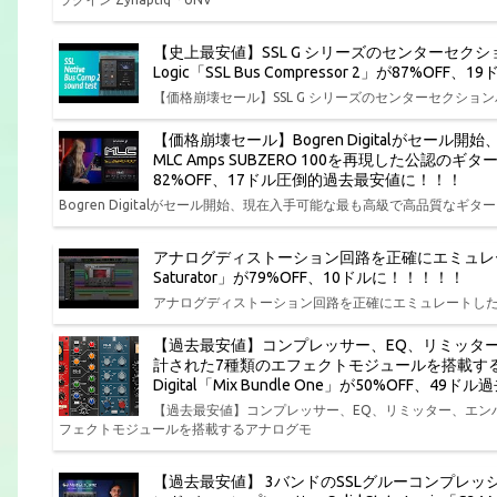
【史上最安値】SSL G シリーズのセンターセクション
Logic「SSL Bus Compressor 2」が87%O
【価格崩壊セール】SSL G シリーズのセンターセクションバスコンプ
【価格崩壊セール】Bogren Digitalがセー
MLC Amps SUBZERO 100を再現した公認のギ
82%OFF、17ドル圧倒的過去最安値に！！！
Bogren Digitalがセール開始、現在入手可能な最も高級で高品質なギター ア
アナログディストーション回路を正確にエミュレートしたサチ
Saturator」が79%OFF、10ドルに！！！！！
アナログディストーション回路を正確にエミュレートしたサチュレーションプ
【過去最安値】コンプレッサー、EQ、リミッタ
計された7種類のエフェクトモジュールを搭載する
Digital「Mix Bundle One」が50%OFF、4
【過去最安値】コンプレッサー、EQ、リミッター、エン
フェクトモジュールを搭載するアナログモ
【過去最安値】 3バンドのSSLグルーコンプレ