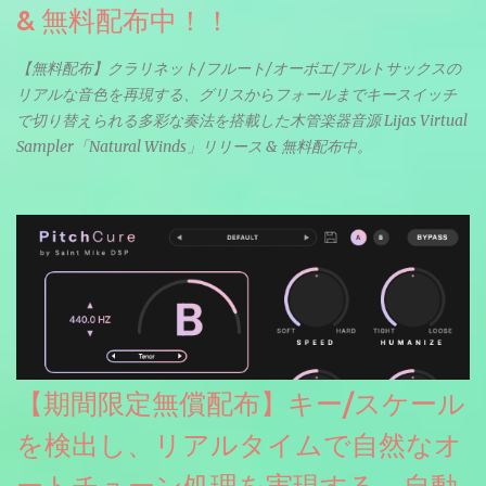
& 無料配布中！！
【無料配布】クラリネット/フルート/オーボエ/アルトサックスの
リアルな音色を再現する、グリスからフォールまでキースイッチ
で切り替えられる多彩な奏法を搭載した木管楽器音源 Lijas Virtual
Sampler「Natural Winds」リリース & 無料配布中。
【期間限定無償配布】キー/スケール
を検出し、リアルタイムで自然なオ
ートチューン処理を実現する、自動