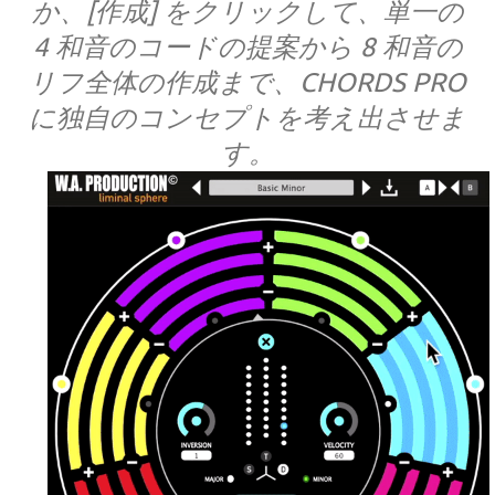
か、[作成] をクリックして、単一の
4 和音のコードの提案から 8 和音の
リフ全体の作成まで、CHORDS PRO
に独自のコンセプトを考え出させま
す。