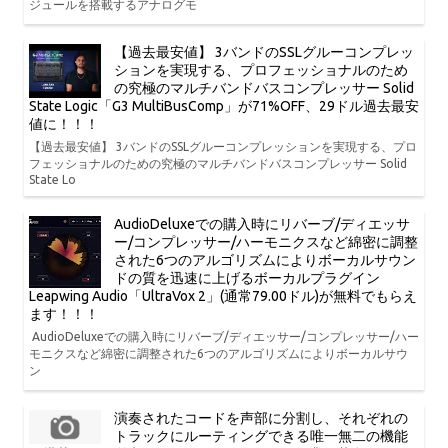
ジュールを搭載するアナログモ
【過去最安値】 3バンドのSSLグルーコンプレッ
ションを実現する、プロフェッショナルのため
の究極のマルチバンドバスコンプレッサー Solid
State Logic「G3 MultiBusComp」が71%OFF、29ドル過去最安
値に！！！
【過去最安値】 3バンドのSSLグルーコンプレッションを実現する、プロ
フェッショナルのための究極のマルチバンドバスコンプレッサー Solid
State Lo
AudioDeluxeでの購入時にリバーブ/ディエッサ
ー/コンプレッサー/ハーモニクスなど綿密に調整
された6つのアルゴリズムによりボーカルサウン
ドの質を迅速に上げるボーカルプラグイン
Leapwing Audio「UltraVox 2」(通常79.00ドル)が無料でもらえ
ます！！！
AudioDeluxeでの購入時にリバーブ/ディエッサー/コンプレッサー/ハー
モニクスなど綿密に調整された6つのアルゴリズムによりボーカルサウ
ン
演奏されたコードを声部に分割し、それぞれの
トラックにルーティングできる唯一無二の機能