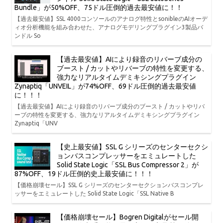
Bundle」が50%OFF、75ドル圧倒的過去最安値に！！
【過去最安値】SSL 4000コンソールのアナログ特性とsonibleのAIオーデ
ィオ分析機能を組み合わせた、アナログモデリングプラグイン3製品バ
ンドル So
【過去最安値】AIにより録音のリバーブ成分の
ブースト / カットやリバーブの特性を変更する、
強力なリアルタイムデミキシングプラグイン
Zynaptiq「UNVEIL」が74%OFF、69ドル圧倒的過去最安値
に！！！
【過去最安値】AIにより録音のリバーブ成分のブースト / カットやリバ
ーブの特性を変更する、強力なリアルタイムデミキシングプラグイン
Zynaptiq「UNV
【史上最安値】SSL G シリーズのセンターセクシ
ョンバスコンプレッサーをエミュレートした
Solid State Logic「SSL Bus Compressor 2」が
87%OFF、19ドル圧倒的史上最安値に！！！
【価格崩壊セール】SSL G シリーズのセンターセクションバスコンプレ
ッサーをエミュレートした Solid State Logic「SSL Native B
【価格崩壊セール】Bogren Digitalがセール開