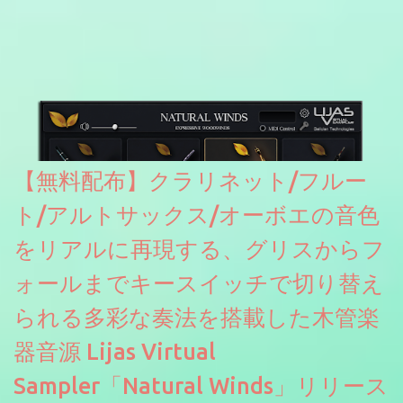
どが修正されていくのだと思われます。筆者もざっくりと確認し
たところ動作は問題なさそうです。KVR Developer Challenge
2026に出品されている製品になります。国内代理店でも取り扱い
のあるDrumNetのメーカーです。調べたところによるとオープン
ソースを元に設計・改良した製品のようです。
【無料配布】クラリネット/フルー
ト/アルトサックス/オーボエの音色
をリアルに再現する、グリスからフ
ォールまでキースイッチで切り替え
られる多彩な奏法を搭載した木管楽
器音源 Lijas Virtual
Sampler「Natural Winds」リリース