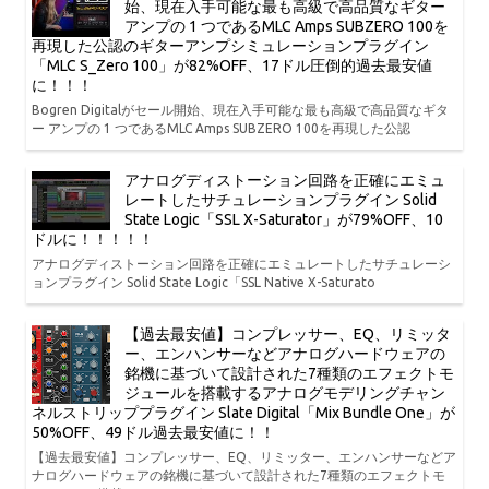
始、現在入手可能な最も高級で高品質なギター
アンプの 1 つであるMLC Amps SUBZERO 100を
再現した公認のギターアンプシミュレーションプラグイン
「MLC S_Zero 100」が82%OFF、17ドル圧倒的過去最安値
に！！！
Bogren Digitalがセール開始、現在入手可能な最も高級で高品質なギタ
ー アンプの 1 つであるMLC Amps SUBZERO 100を再現した公認
アナログディストーション回路を正確にエミュ
レートしたサチュレーションプラグイン Solid
State Logic「SSL X-Saturator」が79%OFF、10
ドルに！！！！！
アナログディストーション回路を正確にエミュレートしたサチュレーシ
ョンプラグイン Solid State Logic「SSL Native X-Saturato
【過去最安値】コンプレッサー、EQ、リミッタ
ー、エンハンサーなどアナログハードウェアの
銘機に基づいて設計された7種類のエフェクトモ
ジュールを搭載するアナログモデリングチャン
ネルストリッププラグイン Slate Digital「Mix Bundle One」が
50%OFF、49ドル過去最安値に！！
【過去最安値】コンプレッサー、EQ、リミッター、エンハンサーなどア
ナログハードウェアの銘機に基づいて設計された7種類のエフェクトモ