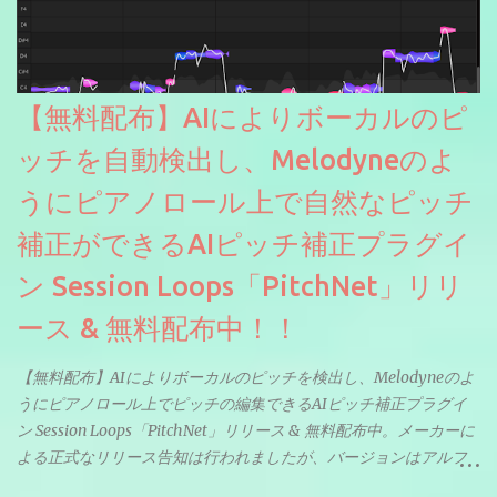
【無料配布】AIによりボーカルのピ
ッチを自動検出し、Melodyneのよ
うにピアノロール上で自然なピッチ
補正ができるAIピッチ補正プラグイ
ン Session Loops「PitchNet」リリ
ース & 無料配布中！！
【無料配布】AIによりボーカルのピッチを検出し、Melodyneのよ
うにピアノロール上でピッチの編集できるAIピッチ補正プラグイ
ン Session Loops「PitchNet」リリース & 無料配布中。メーカーに
よる正式なリリース告知は行われましたが、バージョンはアルフ
ァと記載されているようなので今後アップデートで細かいバグな