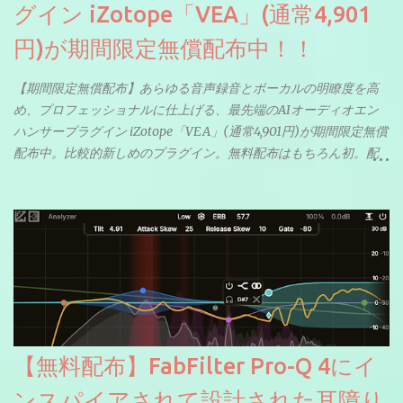
グイン iZotope「VEA」(通常4,901
円)が期間限定無償配布中！！
【期間限定無償配布】あらゆる音声録音とボーカルの明瞭度を高
め、プロフェッショナルに仕上げる、最先端のAIオーディオエン
ハンサープラグイン iZotope「VEA」(通常4,901円)が期間限定無償
配布中。比較的新しめのプラグイン。無料配布はもちろん初。配
信やナレーションにもぴったり。ボーカルミックスやVTuberさん
にも。
【無料配布】FabFilter Pro-Q 4にイ
ンスパイアされて設計された耳障り