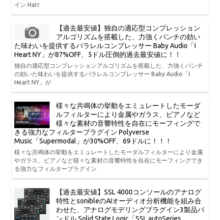
イン Harr
【過去最安値】独自の適応型コンプレッション
アルゴリズムを搭載した、力強くパンチの効い
た味わいを提供するパラレルコンプレッサー Baby Audio「I
Heart NY」が87%OFF、5ドル圧倒的過去最安値に！！
独自の適応型コンプレッションアルゴリズムを搭載した、力強くパンチ
の効いた味わいを提供するパラレルコンプレッサー Baby Audio「I
Heart NY」が
様々な共鳴体の挙動をエミュレートしたモーダ
ルフィルターにより金属やガラス、ピアノなど
様々な素材の音響特性を自在にモーフィングで
きる強力なフィルタープラグイン Polyverse
Music「Supermodal」が30%OFF、69ドルに！！！
様々な共鳴体の挙動をエミュレートしたモーダルフィルターにより金属
やガラス、ピアノなど様々な素材の音響特性を自在にモーフィングでき
る強力なフィルタープラグイン
【過去最安値】SSL 4000コンソールのアナログ
特性とsonibleのAIオーディオ分析機能を組み合
わせた、アナログモデリングプラグイン3製品バ
ンドル Solid State Logic「SSL autoSeries