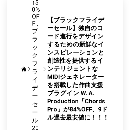
↑5
0%
OF
【ブラックフライデ
F
ーセール】独自のコ
ブ
ード進行をデザイン
ラ
するための新鮮なイ
ッ
ンスピレーションと
ク
創造性を提供するイ
フ
ンテリジェントな
ラ
MIDIジェネレーター
イ
を搭載した作曲支援
デ
プラグイン W. A.
ー
Production「Chords
セ
Pro」が84%OFF、9ド
ー
ル過去最安値に！！！
ル
20