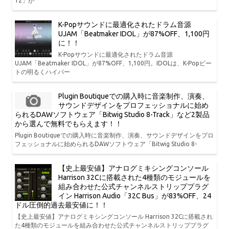
12」が
K-Popサウンドに最適化されたドラム音源
UJAM「Beatmaker IDOL」が87%OFF、1,100円
に！！
K-Popサウンドに最適化されたドラム音源
UJAM「Beatmaker IDOL」が87%OFF、1,100円。IDOLは、K-Popビー
トの明るくハイパー
Plugin Boutiqueでの購入時に音楽制作、演奏、
サウンドデザインをプロフェッショナルに始め
られるDAWソフトウェア「Bitwig Studio 8-Track」など2製品
から選んで無料でもらえます！！
Plugin Boutiqueでの購入時に音楽制作、演奏、サウンドデザインをプロ
フェッショナルに始められるDAWソフトウェア「Bitwig Studio 8-
【史上最安値】アナログミキシングコンソール
Harrison 32Cに搭載された4種類のモジュールを
組み合わせた公式チャンネルストリッププラグ
イン Harrison Audio「32C Bus」が83%OFF、24
ドル圧倒的過去最安値に！！
【史上最安値】アナログミキシングコンソール Harrison 32Cに搭載され
た4種類のモジュールを組み合わせた公式チャンネルストリッププラグ