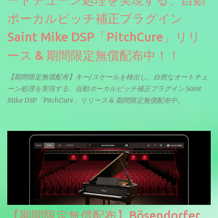
ボーカルピッチ補正プラグイン
Saint Mike DSP「PitchCure」リリ
ース & 期間限定無償配布中！！
【期間限定無償配布】キー/スケールを検出し、自然なオートチュ
ーン処理を実現する、自動ボーカルピッチ補正プラグイン Saint
Mike DSP「PitchCure」リリース & 期間限定無償配布中。
【期間限定無償配布】Bösendorfer