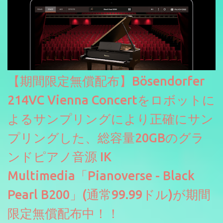
【期間限定無償配布】Bösendorfer
214VC Vienna Concertをロボットに
よるサンプリングにより正確にサン
プリングした、総容量20GBのグラ
ンドピアノ音源 IK
Multimedia「Pianoverse - Black
Pearl B200」(通常99.99ドル)が期間
限定無償配布中！！