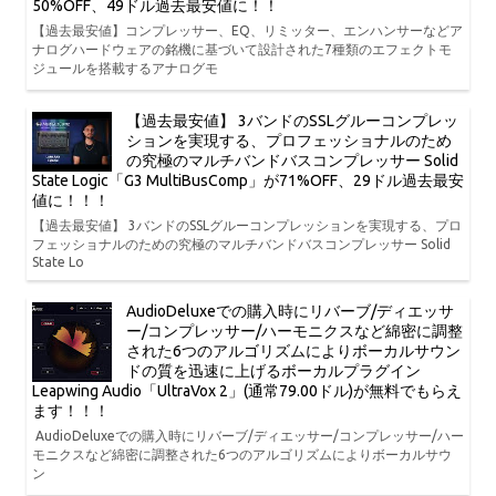
50%OFF、49ドル過去最安値に！！
【過去最安値】コンプレッサー、EQ、リミッター、エンハンサーなどア
ナログハードウェアの銘機に基づいて設計された7種類のエフェクトモ
ジュールを搭載するアナログモ
【過去最安値】 3バンドのSSLグルーコンプレッ
ションを実現する、プロフェッショナルのため
の究極のマルチバンドバスコンプレッサー Solid
State Logic「G3 MultiBusComp」が71%OFF、29ドル過去最安
値に！！！
【過去最安値】 3バンドのSSLグルーコンプレッションを実現する、プロ
フェッショナルのための究極のマルチバンドバスコンプレッサー Solid
State Lo
AudioDeluxeでの購入時にリバーブ/ディエッサ
ー/コンプレッサー/ハーモニクスなど綿密に調整
された6つのアルゴリズムによりボーカルサウン
ドの質を迅速に上げるボーカルプラグイン
Leapwing Audio「UltraVox 2」(通常79.00ドル)が無料でもらえ
ます！！！
AudioDeluxeでの購入時にリバーブ/ディエッサー/コンプレッサー/ハー
モニクスなど綿密に調整された6つのアルゴリズムによりボーカルサウ
ン