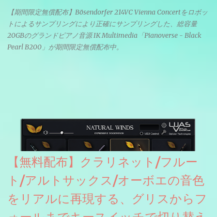
【期間限定無償配布】Bösendorfer 214VC Vienna Concertをロボッ
トによるサンプリングにより正確にサンプリングした、総容量
20GBのグランドピアノ音源 IK Multimedia「Pianoverse - Black
Pearl B200」が期間限定無償配布中。
【無料配布】クラリネット/フルー
ト/アルトサックス/オーボエの音色
をリアルに再現する、グリスからフ
ォールまでキースイッチで切り替え