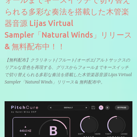
られる多彩な奏法を搭載した木管楽
器音源 Lijas Virtual
Sampler「Natural Winds」リリース
& 無料配布中！！
【無料配布】クラリネット/フルート/オーボエ/アルトサックスの
リアルな音色を再現する、グリスからフォールまでキースイッチ
で切り替えられる多彩な奏法を搭載した木管楽器音源 Lijas Virtual
Sampler「Natural Winds」リリース & 無料配布中。