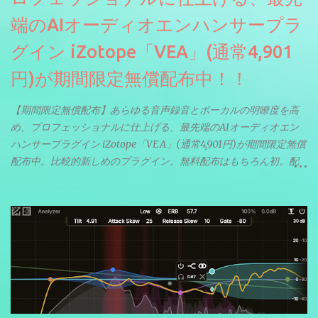
端のAIオーディオエンハンサープラ
グイン iZotope「VEA」(通常4,901
円)が期間限定無償配布中！！
【期間限定無償配布】あらゆる音声録音とボーカルの明瞭度を高
め、プロフェッショナルに仕上げる、最先端のAIオーディオエン
ハンサープラグイン iZotope「VEA」(通常4,901円)が期間限定無償
配布中。比較的新しめのプラグイン。無料配布はもちろん初。配
信やナレーションにもぴったり。ボーカルミックスやVTuberさん
にも。