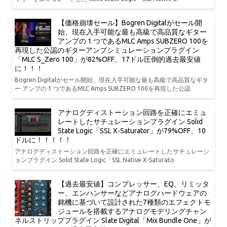
【価格崩壊セール】Bogren Digitalがセール開
始、現在入手可能な最も高級で高品質なギター
アンプの 1 つであるMLC Amps SUBZERO 100を
再現した公認のギターアンプシミュレーションプラグイン
「MLC S_Zero 100」が82%OFF、17ドル圧倒的過去最安値
に！！！
Bogren Digitalがセール開始、現在入手可能な最も高級で高品質なギタ
ー アンプの 1 つであるMLC Amps SUBZERO 100を再現した公認
アナログディストーション回路を正確にエミュ
レートしたサチュレーションプラグイン Solid
State Logic「SSL X-Saturator」が79%OFF、10
ドルに！！！！！
アナログディストーション回路を正確にエミュレートしたサチュレーシ
ョンプラグイン Solid State Logic「SSL Native X-Saturato
【過去最安値】コンプレッサー、EQ、リミッタ
ー、エンハンサーなどアナログハードウェアの
銘機に基づいて設計された7種類のエフェクトモ
ジュールを搭載するアナログモデリングチャン
ネルストリッププラグイン Slate Digital「Mix Bundle One」が