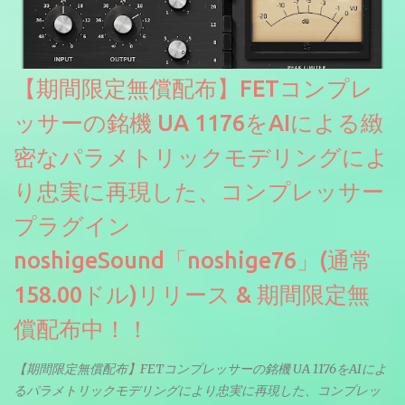
とももちろんできます。 ほとんどのシンセライブラリは、音を一
度サンプリングしてベロシティで音量を調整します。 しかし、
ELYSIONは違います。ビンテージシンセを含む様々な音源から、
複数のベロシティレイヤーにわたって録音し、各レイヤーを整形
【期間限定無償配布】FETコンプレ
することで、弱く演奏した場合と強く演奏した場合で、全く異な
る音色が得られます。単に音量を変えただけの同じ音ではありま
ッサーの銘機 UA 1176をAIによる緻
せん。
密なパラメトリックモデリングによ
り忠実に再現した、コンプレッサー
プラグイン
noshigeSound「noshige76」(通常
158.00ドル)リリース & 期間限定無
償配布中！！
【期間限定無償配布】FETコンプレッサーの銘機 UA 1176をAIによ
るパラメトリックモデリングにより忠実に再現した、コンプレッ