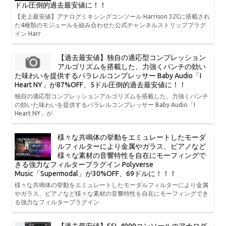
ドル圧倒的過去最安値に！！
【史上最安値】アナログミキシングコンソール Harrison 32Cに搭載され
た4種類のモジュールを組み合わせた公式チャンネルストリッププラグ
イン Harr
【過去最安値】独自の適応型コンプレッション
アルゴリズムを搭載した、力強くパンチの効い
た味わいを提供するパラレルコンプレッサー Baby Audio「I
Heart NY」が87%OFF、5ドル圧倒的過去最安値に！！
独自の適応型コンプレッションアルゴリズムを搭載した、力強くパンチ
の効いた味わいを提供するパラレルコンプレッサー Baby Audio「I
Heart NY」が
様々な共鳴体の挙動をエミュレートしたモーダ
ルフィルターにより金属やガラス、ピアノなど
様々な素材の音響特性を自在にモーフィングで
きる強力なフィルタープラグイン Polyverse
Music「Supermodal」が30%OFF、69ドルに！！！
様々な共鳴体の挙動をエミュレートしたモーダルフィルターにより金属
やガラス、ピアノなど様々な素材の音響特性を自在にモーフィングでき
る強力なフィルタープラグイン