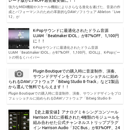
レード版が25%OFF過去最安値に！！
強力なMIDI機能やスケール機能によりさらなる進化を遂げた、音楽の作
成とパフォーマンスのための革新的なDAWソフトウェア Ableton「Live
12」が
K-Popサウンドに最適化されたドラム音源
UJAM「Beatmaker IDOL」が87%OFF、1,100円
に！！
K-Popサウンドに最適化されたドラム音源
UJAM「Beatmaker IDOL」が87%OFF、1,100円。IDOLは、K-Popビー
トの明るくハイパー
Plugin Boutiqueでの購入時に音楽制作、演奏、
サウンドデザインをプロフェッショナルに始め
られるDAWソフトウェア「Bitwig Studio 8-Track」など2製品
から選んで無料でもらえます！！
Plugin Boutiqueでの購入時に音楽制作、演奏、サウンドデザインをプロ
フェッショナルに始められるDAWソフトウェア「Bitwig Studio 8-
【史上最安値】アナログミキシングコンソール
Harrison 32Cに搭載された4種類のモジュールを
組み合わせた公式チャンネルストリッププラグ
イン Harrison Audio「32C Bus」が83%OFF、24