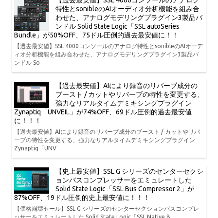
【過去最安値】SSL 4000コンソールのアナログ
特性とsonibleのAIオーディオ分析機能を組み合
わせた、アナログモデリングプラグイン3製品バ
ンドル Solid State Logic「SSL autoSeries
Bundle」が50%OFF、75ドル圧倒的過去最安値に！！
【過去最安値】SSL 4000コンソールのアナログ特性とsonibleのAIオーデ
ィオ分析機能を組み合わせた、アナログモデリングプラグイン3製品バ
ンドル So
【過去最安値】AIにより録音のリバーブ成分の
ブースト / カットやリバーブの特性を変更する、
強力なリアルタイムデミキシングプラグイン
Zynaptiq「UNVEIL」が74%OFF、69ドル圧倒的過去最安値
に！！！
【過去最安値】AIにより録音のリバーブ成分のブースト / カットやリバ
ーブの特性を変更する、強力なリアルタイムデミキシングプラグイン
Zynaptiq「UNV
【史上最安値】SSL G シリーズのセンターセクシ
ョンバスコンプレッサーをエミュレートした
Solid State Logic「SSL Bus Compressor 2」が
87%OFF、19ドル圧倒的史上最安値に！！！
【価格崩壊セール】SSL G シリーズのセンターセクションバスコンプレ
ッサーをエミュレートした Solid State Logic「SSL Native B