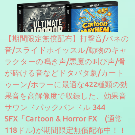
【期間限定無償配布】打撃音/バネの
音/スライドホイッスル/動物のキャ
ラクターの鳴き声/悪魔の叫び声/骨
が砕ける音などドタバタ劇/カート
ゥーン/ホラーに最適な422種類の効
果音を高解像度で収録した、効果音
サウンドパックバンドル 344
SFX「Cartoon & Horror FX」(通常
118ドル)が期間限定無償配布中！！