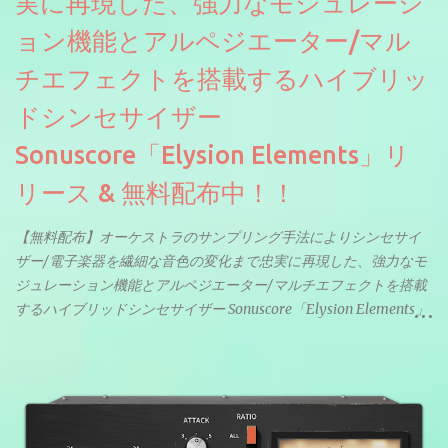
実に再現した、強力なモジュレーシ
ョン機能とアルペジエーター/マル
チエフェクトを搭載するハイブリッ
ドシンセサイザー
Sonuscore「Elysion Elements」リ
リース & 無料配布中！！
【無料配布】オーケストラのサンプリング手法によりシンセサイ
ザー/電子楽器を繊細な音色の変化まで忠実に再現した、強力なモ
ジュレーション機能とアルペジエーター/マルチエフェクトを搭載
するハイブリッドシンセサイザー Sonuscore「Elysion Elements」
リリース & 無料配布中。Elysion 2からライブラリを抜粋した製品
です。パフォーマンス機能とエディット機能以外全ての機能が使
えるようになっています。総容量も7GBを超えます。複数の設定に
より音色が作りこまれているため、あらかじめアルペジオがプロ
グラムされているプリセットも多いですが、アルペジオを切るこ