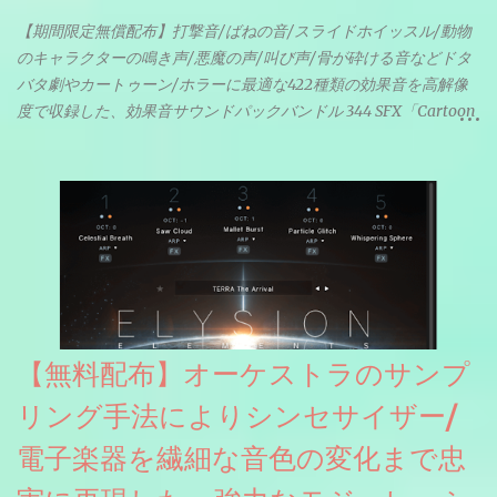
【期間限定無償配布】打撃音/ばねの音/スライドホイッスル/動物
のキャラクターの鳴き声/悪魔の声/叫び声/骨が砕ける音などドタ
バタ劇やカートゥーン/ホラーに最適な422種類の効果音を高解像
度で収録した、効果音サウンドパックバンドル 344 SFX「Cartoon
& Horror FX」(通常118ドル)が期間限定無償配布中。サンプリン
グレート等もしっかりと業界水準を満たしております。
【無料配布】オーケストラのサンプ
リング手法によりシンセサイザー/
電子楽器を繊細な音色の変化まで忠